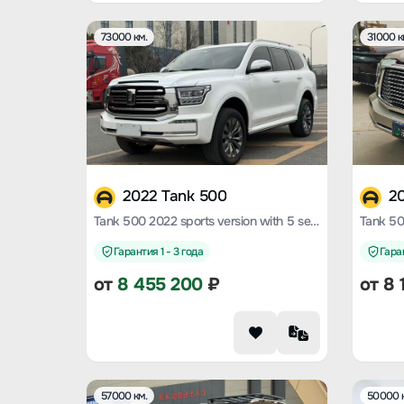
73000 км.
31000 к
2022 Tank 500
2
Tank 500 2022 sports version with 5 seats
Гарантия 1 - 3 года
Гаран
от
8 455 200
₽
от
8 
57000 км.
50000 