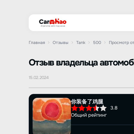
Агрегатор авто под заказ
Главная
Отзывы
Tank
500
Просмотр о
Oтзыв владельца автомо
15.02.2024
你装备了鸡腿
3.8
Общий рейтинг