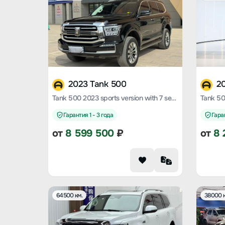
2023 Tank 500
2
Tank 500 2023 sports version with 7 seats
Гарантия 1 - 3 года
Гаран
от
8 599 500
₽
от
8 
64500 км.
38000 к