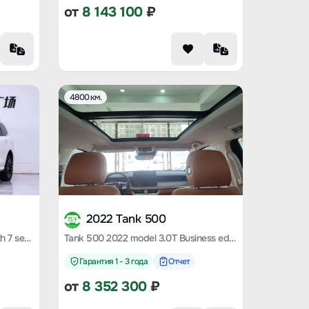
от
8 143 100
₽
4800 км.
2022 Tank 500
Tank 500 2022 sports version with 7 seats
Tank 500 2022 model 3.0T Business edition landscape-making 5-seater
Гарантия 1 - 3 года
Отчет
от
8 352 300
₽