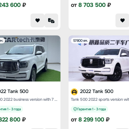
243 600
₽
от
8 703 500
₽
м.
57800 км.
022 Tank 500
2022 Tank 500
Tank 500 2022 business version with 7 seats
тия 1 - 3 года
Гарантия 1 - 3 года
322 800
₽
от
8 299 100
₽