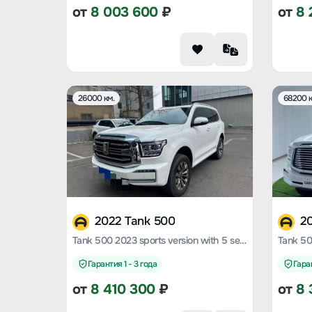
от
8 003 600
₽
от
8 
26000 км.
68200 к
2022 Tank 500
2
Tank 500 2023 sports version with 5 seats
Гарантия 1 - 3 года
Гаран
от
8 410 300
₽
от
8 