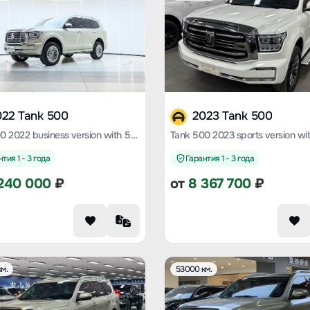
022 Tank 500
2023 Tank 500
Tank 500 2022 business version with 5 seats
тия 1 - 3 года
Гарантия 1 - 3 года
240 000
₽
от
8 367 700
₽
м.
53000 км.