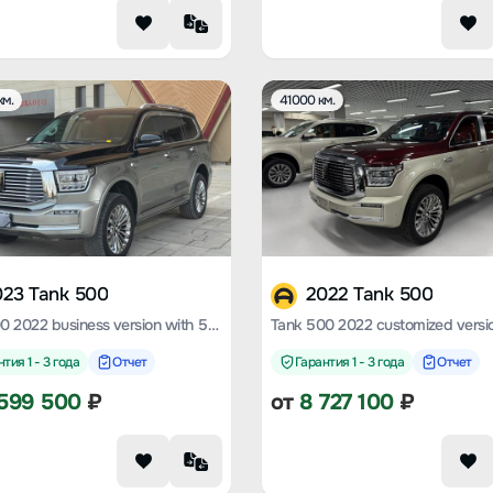
км.
41000 км.
023 Tank 500
2022 Tank 500
Tank 500 2022 business version with 5 seats
тия 1 - 3 года
Отчет
Гарантия 1 - 3 года
Отчет
599 500
₽
от
8 727 100
₽