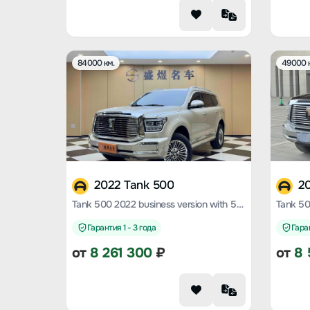
84000 км.
49000 
2022 Tank 500
2
Tank 500 2022 business version with 5 seats
Гарантия 1 - 3 года
Гаран
от
8 261 300
₽
от
8 