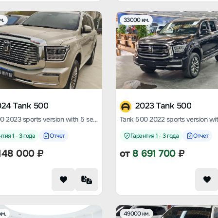
м.
33000 км.
024 Tank 500
2023 Tank 500
Tank 500 2023 sports version with 5 seats
тия 1 - 3 года
Отчет
Гарантия 1 - 3 года
Отчет
148 000
₽
от
8 691 700
₽
км.
49000 км.