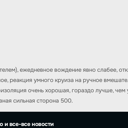
телем), ежедневное вождение явно слабее, от
лое, реакция умного круиза на ручное вмешат
золяция очень хорошая, гораздо лучше, чем у 
овная сильная сторона 500.
о и все-все новости