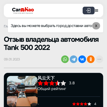
Агрегатор авто под заказ
Здесь вы можете выбрать город доставки авто
X
Главная
Отзывы
Tank
500
Просмотр отзыва
Oтзыв владельца автомобиля
Tank 500 2022
09.01.2023
风云天下
3.8
Общий рейтинг
-
4