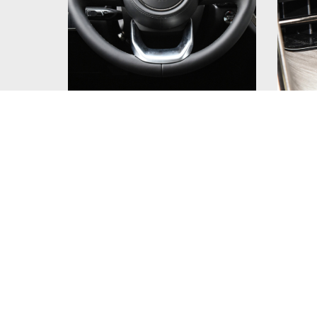
С точки зрения внешнего вида, поск
заводской модификации, она использ
должна быть "черной", кузов новог
элементы, а в передней части реше
его внешний вид значительно более
Сбоку кузова можно легко заметить