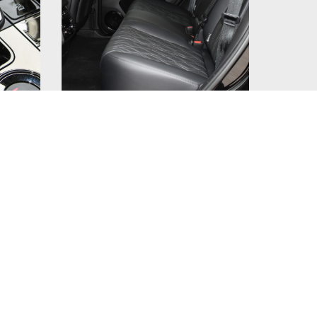
Tank 500 также относится к
дизайна. Версия Black Knight
окраску и затемненные декоративные
ромированных украшений, что делает
ерсией.
го оформления всего автомобиля