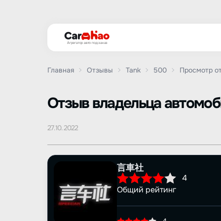
Агрегатор авто под заказ
Главная
Отзывы
Tank
500
Просмотр о
Oтзыв владельца автомо
27.10.2022
言車社
4
Общий рейтинг