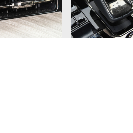
ольку ограниченная версия «Чёрного рыцаря» 
ует кузов спортивной версии Tank 500 для ре
о автомобиля использует блестящую черную п
тки воздухозаборника добавлено множество х
 внушительным по сравнению со спортивной в
 его отличие от обычной версии; из-за черно