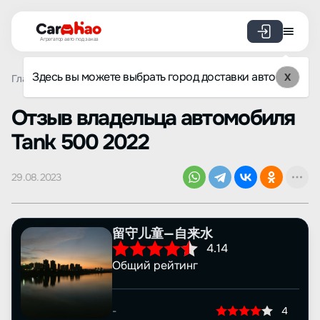
Агрегатор авто под заказ
Здесь вы можете выбрать город доставки авто
X
Главная
Отзывы
Tank
500
Просмотр отзыва
Oтзыв владельца автомобиля
Tank 500 2022
29.08.2023
留守儿童—自来水
4.14
Общий рейтинг
-
4