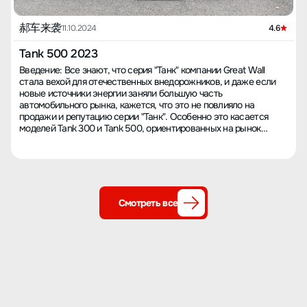
郝车来袭
11.10.2024
4.6
Tank 500 2023
Введение: Все знают, что серия "Танк" компании Great Wall
стала вехой для отечественных внедорожников, и даже если
новые источники энергии заняли большую часть
автомобильного рынка, кажется, что это не повлияло на
продажи и репутацию серии "Танк". Особенно это касается
моделей Tank 300 и Tank 500, ориентированных на рынок
бензиновых автомобилей. Самое важное, что даже когда
люксовые марки и электромобили снижают цены, "Танки"
сохраняют цены на одном уровне. Однако, согласно
информации от одного из салонов Tank в Пекине, вся серия
"Танк" начала предлагать скидки разного уровня: Tank 300 -
скидка 8000 юаней, Tank 400 и Tank 700 - скидка 5000 юаней,
Смотреть все
а Tank 500 - самая большая скидка на сумму 10,000 юаней на
бензиновые модели. Так какую же комплектацию лучше всего
выбрать с точки зрения стоимости? Подбор моделей: При
открытии сравнительной таблицы комплектаций Tank 500
можно немного запутаться от большого количества моделей,
но фактически их можно разделить на несколько категорий. Во-
первых, это спортивная и бизнес-версии. Спортивная версия
добавляет некоторые спортивные элементы, улучшены диски
до 19 дюймов с 18 дюймов, но цена остаётся фиксированной.