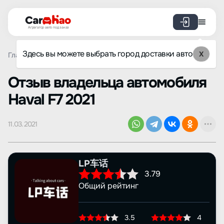
Агрегатор авто под заказ
Здесь вы можете выбрать город доставки авто
X
Главная
Отзывы
Haval
F7
Просмотр отзыва
Oтзыв владельца автомобиля
Haval F7 2021
11.03.2021
LP车话
3.79
Общий рейтинг
3.5
4