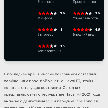
Мощность
Пространство
3.5
3.5
Комфорт
Управляемость
4
4.5
Интерьер
Внешний вид
3.5
Комплектация
В последнее время многие поклонники оставляли
сообщения с просьбой узнать о Haval F7, чтобы
понять его текущее состояние. Сегодня я
представлю отчет о тест-драйве Haval F7 2021 года
выпуска с двигателем 1.5T и передним приводом в
комплектации iShow, чтобы предоставить вам