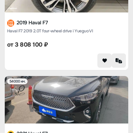
2019 Haval F7
CHE
168
Haval F7 2019 2.0T four-wheel drive i Yueguo VI
от
3 808 100
₽
54000 км.