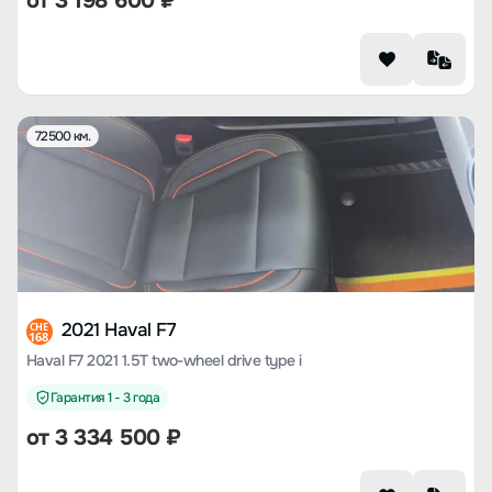
от
3 198 600
₽
72500 км.
2021 Haval F7
CHE
168
Haval F7 2021 1.5T two-wheel drive type i
Гарантия 1 - 3 года
от
3 334 500
₽