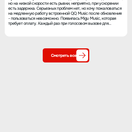
но на низкой скорости есть рывки, неприятно, при ускорении
есть задержка. Серьезных проблем нет, но хочу пожаловаться
на медленную работу встроенной QQ Music после обновления
- пользоваться невозможно. Появилась Migu Music, которая
требует оплату. Каждый раз при голосовом вызове для
прослушивания музыки сначала открывается Migu, а до
обновления всегда открывалась QQ, и сеть была быстрая.
Смотреть все