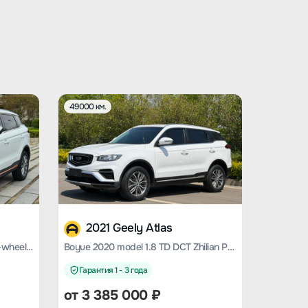
49000 км.
2021 Geely Atlas
Boyue 2018 1.8TD automatic two-wheel drive intelligent 4G connected version
Boyue 2020 model 1.8 TD DCT Zhilian PRO
Гарантия 1 - 3 года
от
3 385 000
₽