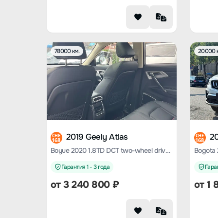
78000 км.
20000 
2019 Geely Atlas
20
CHE
CHE
168
168
Boyue 2020 1.8TD DCT two-wheel drive intelligent 4G connected version
Гарантия 1 - 3 года
Гаран
от
3 240 800
₽
от
1 