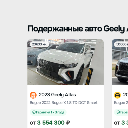
Подержанные авто Geely 
20600 км.
50000 
2023 Geely Atlas
20
CHE
168
Boyue 2022 Boyue X 1.8 TD DCT Smart
Гарантия 1 - 3 года
Гаран
от
3 554 300
₽
от
3 