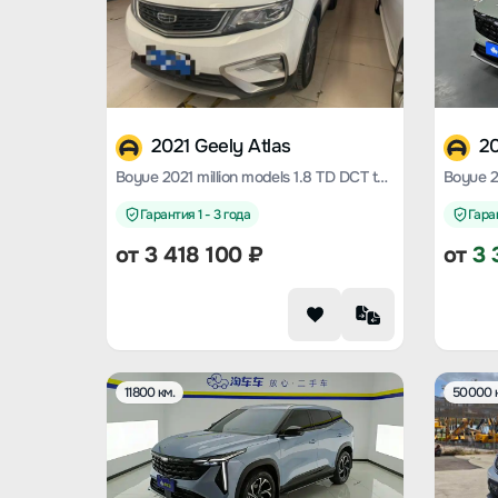
2021 Geely Atlas
20
Boyue 2021 million models 1.8 TD DCT two-wheel drive comfort type
Гарантия 1 - 3 года
Гаран
от
3 418 100
₽
от
3 
11800 км.
50000 