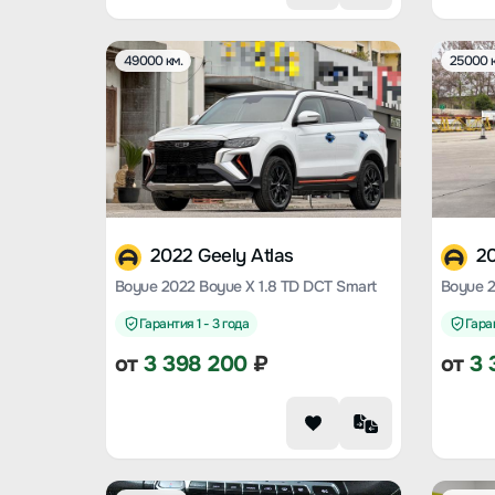
49000 км.
25000 к
2022 Geely Atlas
20
Boyue 2022 Boyue X 1.8 TD DCT Smart
Гарантия 1 - 3 года
Гаран
от
3 398 200
₽
от
3 