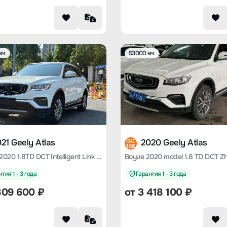
км.
53000 км.
21 Geely Atlas
2020 Geely Atlas
CHE
168
Bogota 2020 1.8TD DCT Intelligent Link PRO
тия 1 - 3 года
Гарантия 1 - 3 года
809 600
₽
от
3 418 100
₽