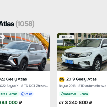
Atlas
(1058)
км.
80100 км.
22 Geely Atlas
2019 Geely Atlas
Boyue 2022 Boyue X 1.8 TD DCT Zhizun Type
тия 1 - 3 года
Отчет
Гарантия 1 - 3 года
384 000
₽
от
3 240 800
₽