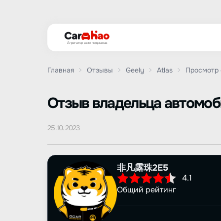
Агрегатор авто под заказ
Главная
Отзывы
Geely
Atlas
Просмотр 
Oтзыв владельца автомо
25.10.2023
非凡露珠2E5
4.1
Общий рейтинг