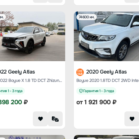
м.
74600 км.
22 Geely Atlas
2020 Geely Atlas
CHE
168
Boyue 2022 Boyue X 1.8 TD DCT Zhizun Type
тия 1 - 3 года
Гарантия 1 - 3 года
398 200
₽
от
1 921 900
₽