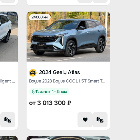
24000 км.
2024 Geely Atlas
Boyue 2020 1.8TD DCT 2WD Intelligent 4G Connected Edition
Boyue 2023 Boyue COOL 1.5T Smart Type
Гарантия 1 - 3 года
от
3 013 300
₽