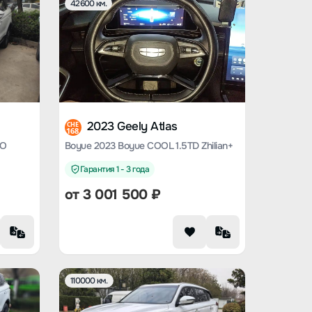
42600 км.
2023 Geely Atlas
CHE
168
RO
Boyue 2023 Boyue COOL 1.5TD Zhilian+
Гарантия 1 - 3 года
от
3 001 500
₽
110000 км.