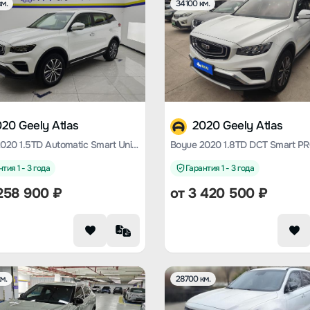
м.
34100 км.
20 Geely Atlas
2020 Geely Atlas
Boyue 2020 1.5TD Automatic Smart Union PRO
Boyue 2020 1.8TD DCT Smart P
тия 1 - 3 года
Гарантия 1 - 3 года
258 900
₽
от
3 420 500
₽
м.
28700 км.