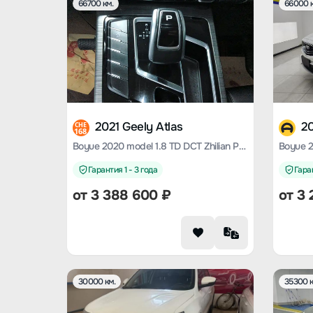
66700 км.
66000 к
2021 Geely Atlas
20
CHE
168
Boyue 2020 model 1.8 TD DCT Zhilian PRO
Гарантия 1 - 3 года
Гаран
от
3 388 600
₽
от
3 
30000 км.
35300 к