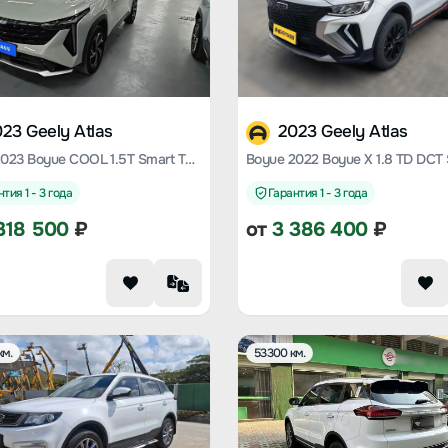
23 Geely Atlas
2023 Geely Atlas
Boyue 2023 Boyue COOL 1.5T Smart Type
Boyue 2022 Boyue X 1.8 TD DCT
тия 1 - 3 года
Гарантия 1 - 3 года
318 500
₽
от
3 386 400
₽
км.
53300 км.