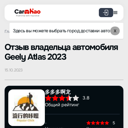
Агрегатор авто под заказ
Здесь вы можете выбрать город доставки авто
X
Главная
Отзывы
Geely
Atlas
Просмотр отзыва
Oтзыв владельца автомобиля
Geely Atlas 2023
15.10.2023
多多多啊龙
3.8
Общий рейтинг
-
5