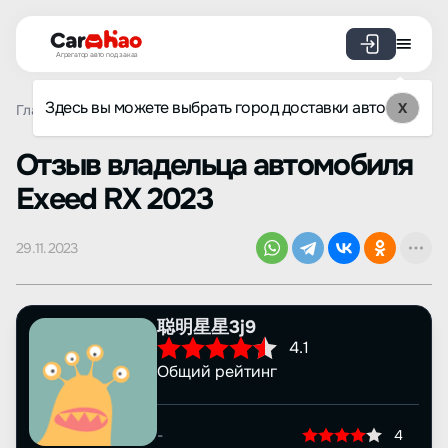
Агрегатор авто под заказ
Здесь вы можете выбрать город доставки авто
X
Главная
Отзывы
Exeed
RX
Просмотр отзыва
Oтзыв владельца автомобиля
Exeed RX 2023
29.11.2023
聪明星星3j9
4.1
Общий рейтинг
-
4