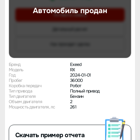
Автомобиль продан
Оставить заявку
Детальный расчет
Как проходит сделка
Бренд
Exeed
Модель
RX
Год
2024-01-01
Пробег
36000
Коробка передач
Робот
Тип привода
Полный привод
Тип двигателя
Бензин
Объем двигателя
2
Мощность двигателя, лс
261
Скачать пример отчета