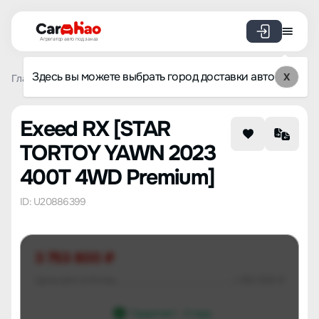
Агрегатор авто под заказ
Здесь вы можете выбрать город доставки авто
X
Главная
Список брендов
Exeed
RX
STAR TORTOY Y
Exeed RX [STAR
TORTOY YAWN 2023
400T 4WD Premium]
ID: U20886399
3 753 800 ₽
Цена авто в Китае
1 262 626 ₽
Гарантия 1 - 3 года