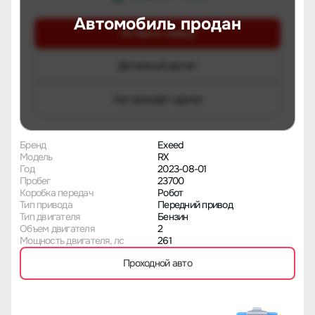
Автомобиль продан
Оставить заявку
Детальный расчет
Как проходит сделка
Бренд
Exeed
Модель
RX
Год
2023-08-01
Пробег
23700
Коробка передач
Робот
Тип привода
Передний привод
Тип двигателя
Бензин
Объем двигателя
2
Мощность двигателя, лс
261
Проходной авто