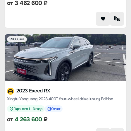
от
3 462 600
₽
39000 км.
2023 Exeed RX
Xingtu Yaoguang 2023 400T four-wheel drive luxury Edition
Гарантия 1 - 3 года
Отчет
от
4 263 600
₽