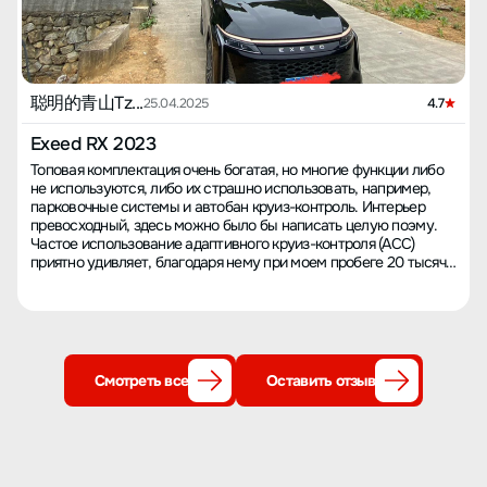
聪明的青山Tz...
25.04.2025
4.7
Exeed RX 2023
Топовая комплектация очень богатая, но многие функции либо
не используются, либо их страшно использовать, например,
парковочные системы и автобан круиз-контроль. Интерьер
превосходный, здесь можно было бы написать целую поэму.
Частое использование адаптивного круиз-контроля (ACC)
приятно удивляет, благодаря нему при моем пробеге 20 тысяч
километров в год (2/3 по шоссе) средний расход составляет 7,5
л/100 км. После последнего обновления ПО AR Hud
изображение стало большим и четким, но размер цифр с
максимальной скоростью уменьшился, что вызывает
недовольство. Команда разработки техник Yao Guang вяло
работает, обновлений мало, в этом году было лишь одно
Смотреть все
Оставить отзыв
автоматическое обновление, которое постоянно ошибалось, и
только 4S-магазин смог успешно обновить его во время
техобслуживания, но в результате в навигации появился
крупный баг — произвольно терялся сигнал спутникового
позиционирования. Кажется, вся серия Xingtu Yao Guang
подверглась забвению, возможно, из-за низких продаж.