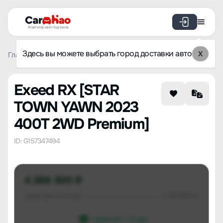
Агрегатор авто под заказ
Здесь вы можете выбрать город доставки авто
X
Главная
Список брендов
Exeed
RX
STAR TOWN YAW
Exeed RX [STAR
TOWN YAWN 2023
400T 2WD Premium]
ID: G157347494
4 288 500 ₽
Цена авто в Китае
1 204 697 ₽
Гарантия 1 - 3 года