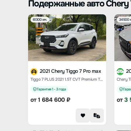
Подержанные авто Chery 
61300 км.
34500 к
2021 Chery Tiggo 7 Pro max
20
Tiggo 7 PLUS 2021 1.5T CVT Premium Type
Гарантия 1 - 3 года
Гаран
от
1 684 600
₽
от
3 