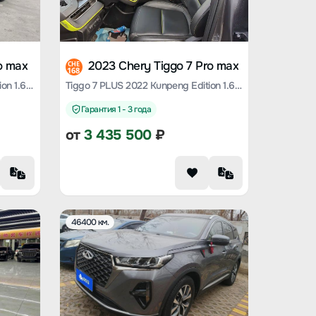
o max
2023 Chery Tiggo 7 Pro max
CHE
168
Tiggo 7 PLUS 2021 Kunpeng Version 1.6 TGDI DCT Premium Type
Tiggo 7 PLUS 2022 Kunpeng Edition 1.6 TGDI DCT Chaise Longue Limited Edition Premium Type
Гарантия 1 - 3 года
от
3 435 500
₽
46400 км.