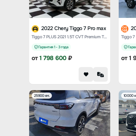
2022 Chery Tiggo 7 Pro max
20
CHE
168
Tiggo 7 PLUS 2021 1.5T CVT Premium Type
Гарантия 1 - 3 года
Гаран
от
1 798 600
₽
от
1 
25900 км.
10000 к