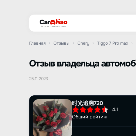
Агрегатор авто под заказ
Главная
Отзывы
Chery
Tiggo 7 Pro max
Oтзыв владельца автомо
25.11.2023
时光追溯720
4.1
Общий рейтинг