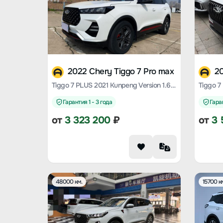
2022 Chery Tiggo 7 Pro max
20
Tiggo 7 PLUS 2021 Kunpeng Version 1.6 TGDI DCT Premium+
Гарантия 1 - 3 года
Гаран
от
3 323 200
₽
от
3 
48000 км.
15700 к