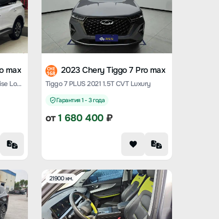
ro max
2023 Chery Tiggo 7 Pro max
CHE
168
Tiggo 7 PLUS 2022 1.5T CVT Chaise Longue Limited Edition Premium Model
Tiggo 7 PLUS 2021 1.5T CVT Luxury
Гарантия 1 - 3 года
от
1 680 400
₽
21900 км.