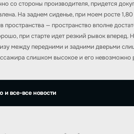
чно со стороны производителя, придется доку
влена. На заднем сиденье, при моем росте 1,80
ов пространства — пространство вполне доста
рошо, при старте идет резкий рывок вперед. 
низу между передними и задними дверьми слиш
ассажира слишком высокое и его невозможно р
о и все-все новости