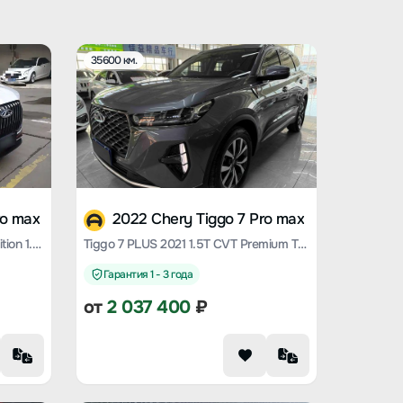
35600 км.
ro max
2022 Chery Tiggo 7 Pro max
Tiggo 7 PLUS 2023 Champion Edition 1.5 TCI CVT Extraordinary Edition
Tiggo 7 PLUS 2021 1.5T CVT Premium Type
Гарантия 1 - 3 года
от
2 037 400
₽