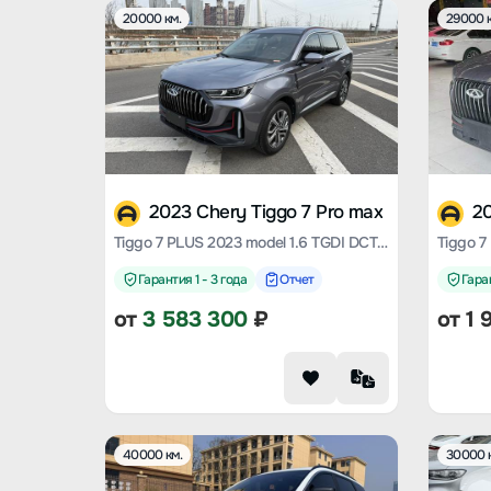
20000 км.
29000 к
2023 Chery Tiggo 7 Pro max
20
Tiggo 7 PLUS 2023 model 1.6 TGDI DCT Premium Type
Гарантия 1 - 3 года
Отчет
Гаран
от
3 583 300
₽
от
1 
40000 км.
30000 