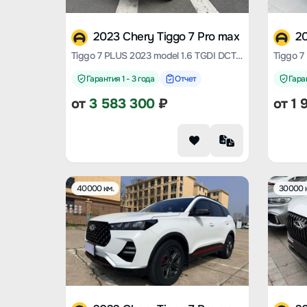
2023 Chery Tiggo 7 Pro max
20
Tiggo 7 PLUS 2023 model 1.6 TGDI DCT Premium Type
Гарантия 1 - 3 года
Отчет
Гаран
от
3 583 300
₽
от
1 
40000 км.
30000 