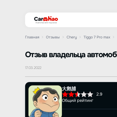
Агрегатор авто под заказ
Главная
Отзывы
Chery
Tiggo 7 Pro max
Oтзыв владельца автомо
17.03.2022
大鹅脯
2.9
Общий рейтинг