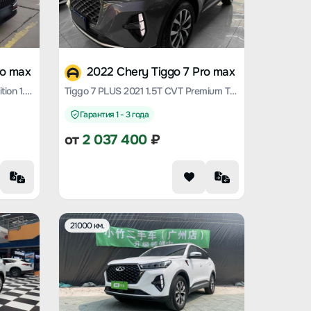
ro max
2022 Chery Tiggo 7 Pro max
Tiggo 7 PLUS 2023 Champion Edition 1.5 TCI CVT Extraordinary Edition
Tiggo 7 PLUS 2021 1.5T CVT Premium Type
Гарантия 1 - 3 года
от
2 037 400
₽
21000 км.