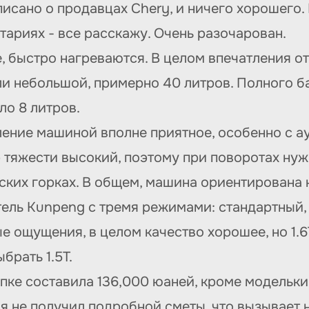
но о продавцах Chery, и ничего хорошего. Н
тариях - все расскажу. Очень разочарован.
быстро нагреваются. В целом впечатления от
 небольшой, примерно 40 литров. Полного ба
ло 8 литров.
ние машиной вполне приятное, особенно с а
р тяжести высокий, поэтому при поворотах ну
ских горках. В общем, машина ориентирована 
ль Kunpeng с тремя режимами: стандартный,
 ощущения, в целом качество хорошее, но 1.6T
брать 1.5T.
ке составила 136,000 юаней, кроме модельки
о я не получил подробной сметы, что вызывает 