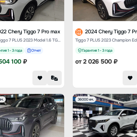
22 Chery Tiggo 7 Pro max
2024 Chery Tiggo 7 P
CHE
168
Chery Tiggo 7 PLUS 2023 Model 1.6 TGDI DCT Premium Type
тия 1 - 3 года
Отчет
Гарантия 1 - 3 года
504 100
₽
от
2 026 500
₽
м.
36000 км.