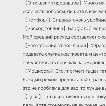
【Отношение продавцов】Много написа
если есть вопросы, пишите в коммен
【Комфорт】Сиденья очень удобные, 
【Расход топлива】Бак у этой модели
Мой средний расход составляет око
【Впечатления от вождения】Управле
подвеска слегка жестковата, и цент
почувствовать себя как на американ
【Мощность】Стоит отметить двигате
Каждый режим предоставляет разные
это не проблема для вас, то лучше вы
【Цена】Полная стоимость при покуп
дали. Хотя стоимость не высокая, н