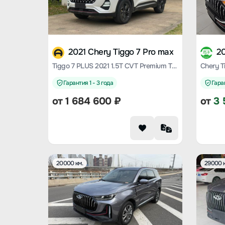
2021 Chery Tiggo 7 Pro max
20
Tiggo 7 PLUS 2021 1.5T CVT Premium Type
Гарантия 1 - 3 года
Гаран
от
1 684 600
₽
от
3 
20000 км.
29000 к