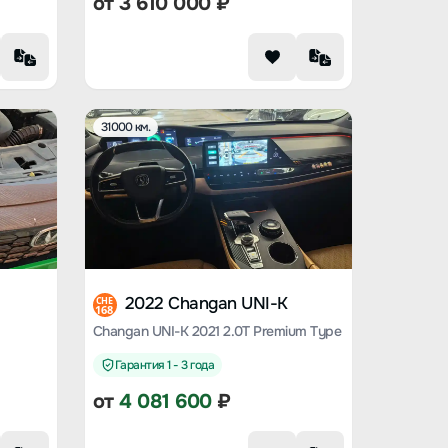
от
3 610 000
₽
31000 км.
2022 Changan UNI-K
CHE
168
Changan UNI-K 2021 2.0T Premium Type
Гарантия 1 - 3 года
от
4 081 600
₽