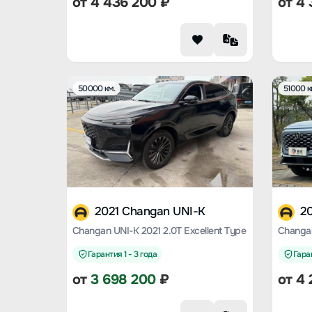
от
4 436 200
₽
от
4 
50000 км.
51000 к
2021 Changan UNI-K
2
Changan UNI-K 2021 2.0T Excellent Type
Changan
Гарантия 1 - 3 года
Гаран
от
3 698 200
₽
от
4 