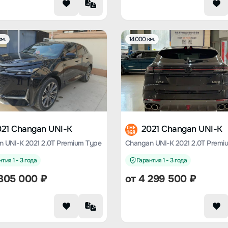
м.
14000 км.
021 Changan UNI-K
2021 Changan UNI-K
CHE
168
 UNI-K 2021 2.0T Premium Type
Changan UNI-K 2021 2.0T Premi
тия 1 - 3 года
Гарантия 1 - 3 года
305 000
₽
от
4 299 500
₽