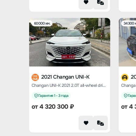
60000 км.
34300 к
2021 Changan UNI-K
2
CHE
168
Changan UNI-K 2021 2.0T all-wheel drive premium model
Changan
Гарантия 1 - 3 года
Гаран
от
4 320 300
₽
от
4 