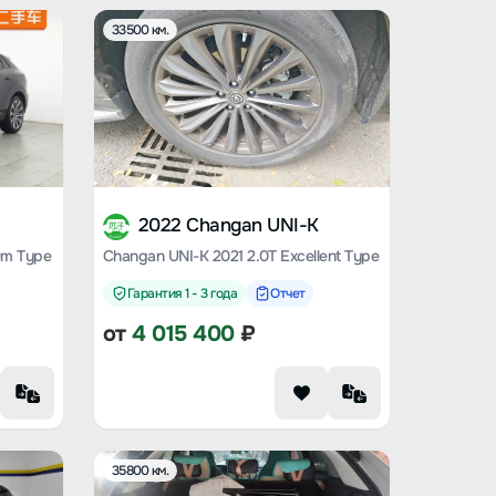
33500 км.
2022 Changan UNI-K
um Type
Changan UNI-K 2021 2.0T Excellent Type
Гарантия 1 - 3 года
Отчет
от
4 015 400
₽
35800 км.