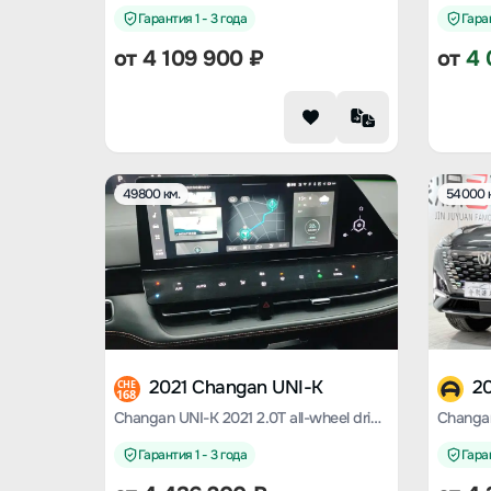
Гарантия 1 - 3 года
Гаран
от
4 109 900
₽
от
4 
49800 км.
54000 
2021 Changan UNI-K
2
CHE
168
Changan UNI-K 2021 2.0T all-wheel drive premium model
Changan
Гарантия 1 - 3 года
Гаран