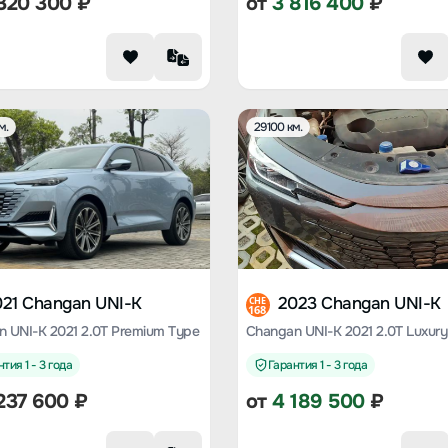
320 300
₽
от
3 816 400
₽
м.
29100 км.
021 Changan UNI-K
2023 Changan UNI-K
CHE
168
 UNI-K 2021 2.0T Premium Type
Changan UNI-K 2021 2.0T Luxury
тия 1 - 3 года
Гарантия 1 - 3 года
237 600
₽
от
4 189 500
₽