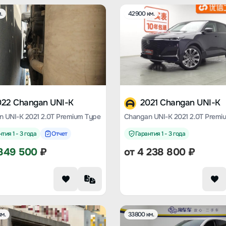
.
42900 км.
022 Changan UNI-K
2021 Changan UNI-K
 UNI-K 2021 2.0T Premium Type
Changan UNI-K 2021 2.0T Premi
тия 1 - 3 года
Отчет
Гарантия 1 - 3 года
849 500
₽
от
4 238 800
₽
м.
33800 км.