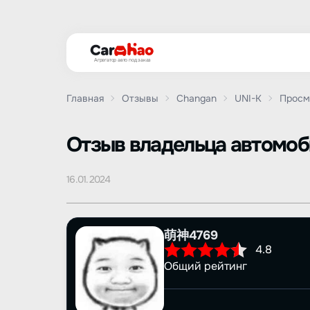
Агрегатор авто под заказ
Главная
Отзывы
Changan
UNI-K
Просм
Oтзыв владельца автомо
16.01.2024
萌神4769
4.8
Общий рейтинг