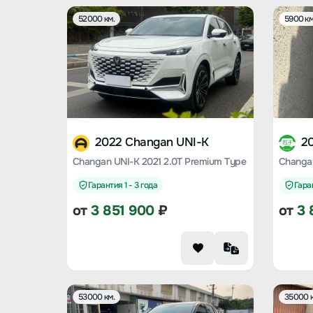
52000 км.
5900 км
2022 Changan UNI-K
2
Changan UNI-K 2021 2.0T Premium Type
Changan
Гарантия 1 - 3 года
Гаран
от
3 851 900
₽
от
3 
53000 км.
35000 к