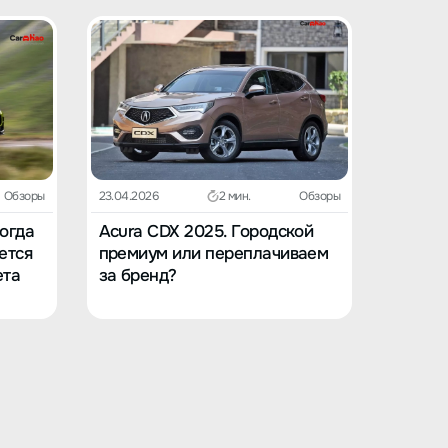
Обзоры
23.04.2026
2 мин.
Обзоры
23.04.202
Когда
Acura CDX 2025. Городской
Acura 
ется
премиум или переплачиваем
в вост
ета
за бренд?
заскуч