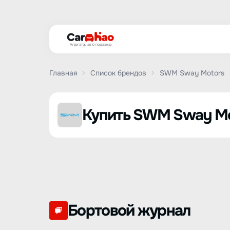
Агрегатор авто под заказ
Главная
Список брендов
SWM Sway Motors
Купить SWM Sway Mot
Бортовой журнал