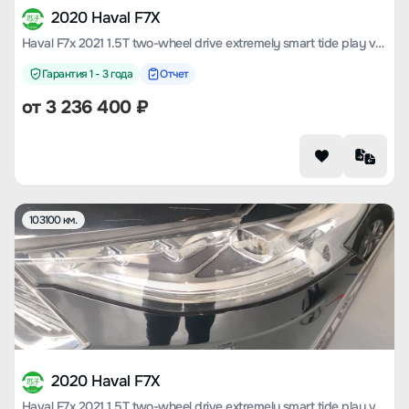
2020 Haval F7X
Haval F7x 2021 1.5T two-wheel drive extremely smart tide play version
Гарантия 1 - 3 года
Отчет
от
3 236 400
₽
103100 км.
2020 Haval F7X
Haval F7x 2021 1.5T two-wheel drive extremely smart tide play version