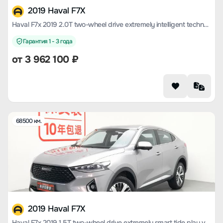
2019 Haval F7X
Haval F7x 2019 2.0T two-wheel drive extremely intelligent technology version
Гарантия 1 - 3 года
от
3 962 100
₽
68500 км.
2019 Haval F7X
Haval F7x 2019 1.5T two-wheel drive extremely smart tide play version