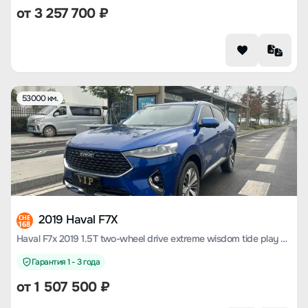
от
3 257 700
₽
53000 км.
2019 Haval F7X
CHE
168
Haval F7x 2019 1.5T two-wheel drive extreme wisdom tide play edition lite
Гарантия 1 - 3 года
от
1 507 500
₽