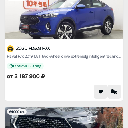
2020 Haval F7X
Haval F7x 2019 1.5T two-wheel drive extremely intelligent technology version
Гарантия 1 - 3 года
от
3 187 900
₽
64000 км.