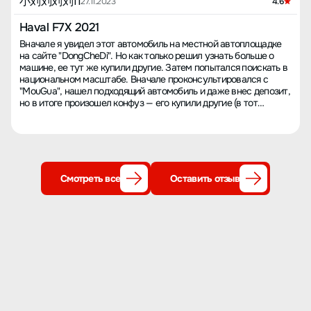
小刘刘刘刘11
27.11.2023
4.6
Haval F7X 2021
Вначале я увидел этот автомобиль на местной автоплощадке
на сайте "DongCheDi". Но как только решил узнать больше о
машине, ее тут же купили другие. Затем попытался поискать в
национальном масштабе. Вначале проконсультировался с
"MouGua", нашел подходящий автомобиль и даже внес депозит,
но в итоге произошел конфуз — его купили другие (в тот
момент я был действительно зол). Позже нашел автосалон в
Чжэцзяне через интернет и в конечном итоге приобрел этот
автомобиль (к тому же в максимальной комплектации, а цена
оказалась не намного выше, чувствую, что это было просто
счастливое совпадение). Когда получил машину, внешне я
остался очень доволен. Дизайн с покатой крышей, довольно
Смотреть все
Оставить отзыв
длинный кузов и обтекаемая форма создают четкое ощущение
угловатости. Интерьер тоже впечатлил: электронный рычаг
переключения передач, жидкокристаллический экран,
видеорегистратор (нужно самому установить, я купил
оригинальный). Все это компактно размещено, но в этом
ценовом диапазоне вполне приемлемо. Передний ряд оснащен
физическими кнопками, задний ряд имеет вентиляционные
отверстия кондиционера и USB разъемы. Пространство на
заднем сидении не ограничено из-за покатой крыши, у меня
рост больше 180 см, и я сижу очень просторно. Что касается
опыта вождения, поскольку это мой первый автомобиль,