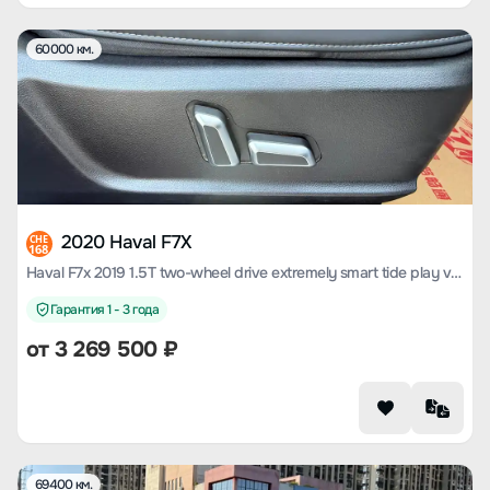
60000 км.
2020 Haval F7X
CHE
168
Haval F7x 2019 1.5T two-wheel drive extremely smart tide play version
Гарантия 1 - 3 года
от
3 269 500
₽
69400 км.