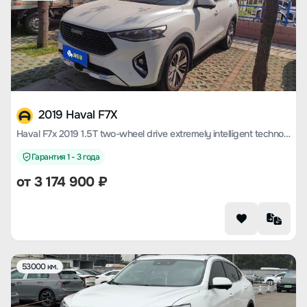
2019 Haval F7X
Haval F7x 2019 1.5T two-wheel drive extremely intelligent technology version
Гарантия 1 - 3 года
от
3 174 900
₽
53000 км.