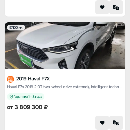
97100 км.
2019 Haval F7X
CHE
168
Haval F7x 2019 2.0T two-wheel drive extremely intelligent technology version
Гарантия 1 - 3 года
от
3 809 300
₽