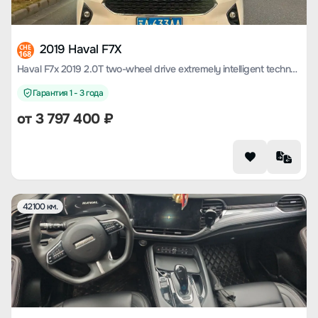
2019 Haval F7X
CHE
168
Haval F7x 2019 2.0T two-wheel drive extremely intelligent technology version
Гарантия 1 - 3 года
от
3 797 400
₽
42100 км.