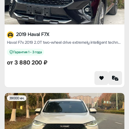
2019 Haval F7X
Haval F7x 2019 2.0T two-wheel drive extremely intelligent technology version
Гарантия 1 - 3 года
от
3 880 200
₽
39000 км.