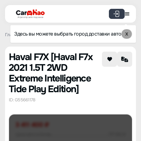
Агрегатор авто под заказ
Здесь вы можете выбрать город доставки авто
X
Главная
Список брендов
Haval
F7X
Haval F7x 2021 
Haval F7X [Haval F7x
2021 1.5T 2WD
Extreme Intelligence
Tide Play Edition]
ID: G55661178
3 411 400 ₽
Цена авто в Китае
777 910 ₽