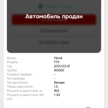
Гарантия 1 - 3 года
Автомобиль продан
Оставить заявку
Детальный расчет
Как проходит сделка
Бренд
Haval
Модель
F7X
Год
2021-03-01
Пробег
60000
Коробка передач
-
Тип привода
-
Тип двигателя
Бензин
Объем двигателя
1.5
Мощность двигателя, лс
169
Мощность двигателя, кВт
1.24
VIN