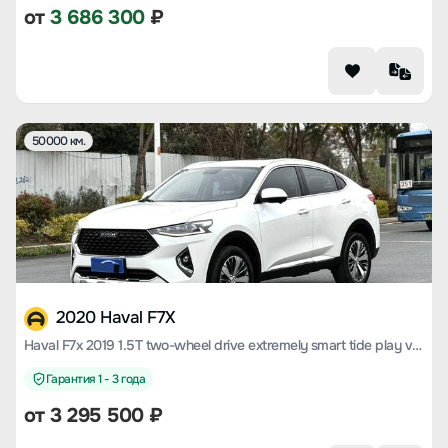
от
3 686 300
₽
50000 км.
2020 Haval F7X
Haval F7x 2019 1.5T two-wheel drive extremely smart tide play version
Гарантия 1 - 3 года
от
3 295 500
₽