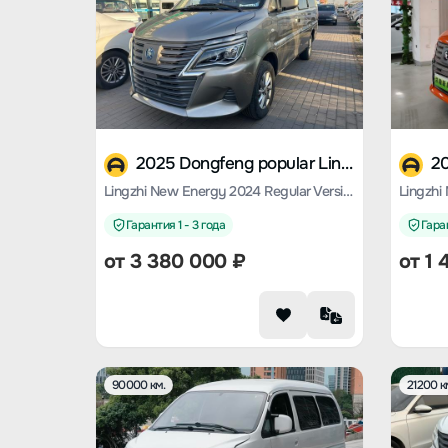
2025 Dongfeng popular Lingzhi M5 EV
Lingzhi New Energy 2024 Regular Version Basic 9-seater
Гарантия 1 - 3 года
Гаран
от
3 380 000
₽
от
1 
90000 км.
21200 к