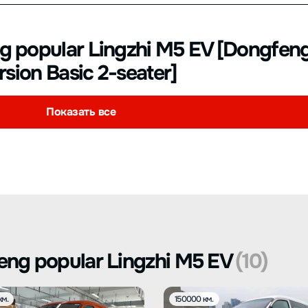
 popular Lingzhi M5 EV [Dongfeng
sion Basic 2-seater]
Показать все
ng popular Lingzhi M5 EV
(10)
км.
150000 км.