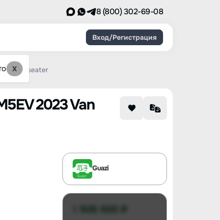
8 (800) 302-69-08
Вход/Регистрация
то
X
 Basic 2-seater
 M5EV 2023 Van
Guazi
1 505 500 ₽