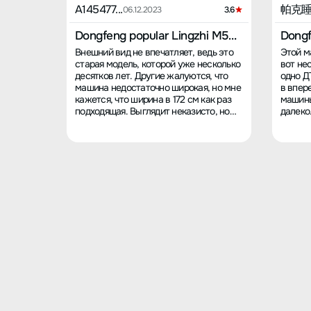
A145477...
帕克
06.12.2023
3.6
Dongfeng popular Lingzhi M5
Dongf
EV 2020
EV 2
Внешний вид не впечатляет, ведь это
Этой м
старая модель, которой уже несколько
вот не
десятков лет. Другие жалуются, что
одно Д
машина недостаточно широкая, но мне
в впер
кажется, что ширина в 172 см как раз
машины
подходящая. Выглядит неказисто, но
далеко
узкая машина легче паркуется и
никако
проходит через узкие места. Правда,
потом 
на шоссе машина немного ветром
машина
сдувается, но у электромобилей чем
тормоз
быстрее едешь, тем быстрее садится
страшн
заряд, так что не страшно ехать
за руль
помедленнее. Оснащение включает в
себя два подушки безопасности,
камеру заднего вида, радар,
многофункциональный руль, кнопки
поднятия и опускания стекол,
центральный замок, искусственные
кожаные сиденья, скользящие сиденья
в среднем ряду и боковые сиденья в
третьем ряду. Старая автомобильная
мультимедийная система работает без