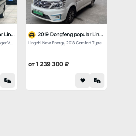
2024 Dongfeng popular Lingzhi M5 EV
2019 Dongfeng popular Lingzhi M5 EV
Lingzhi New Energy 2023 Passenger Version Classic 5-seater
Lingzhi New Energy 2018 Comfort Type
от
1 239 300
₽