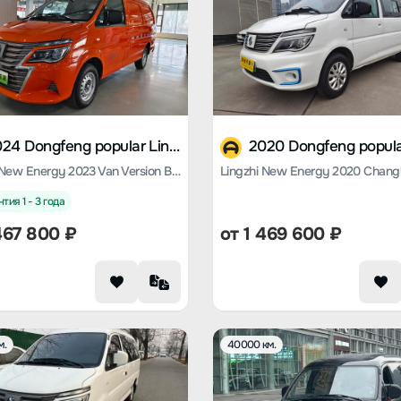
2024 Dongfeng popular Lingzhi M5 EV
Lingzhi New Energy 2023 Van Version Basic 2-seater
тия 1 - 3 года
467 800
₽
от
1 469 600
₽
м.
40000 км.