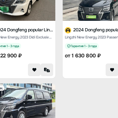
2024 Dongfeng popular Lingzhi M5 EV
Lingzhi New Energy 2023 Didi Exclusive 7-seater
тия 1 - 3 года
Гарантия 1 - 3 года
122 900
₽
от
1 630 800
₽
м.