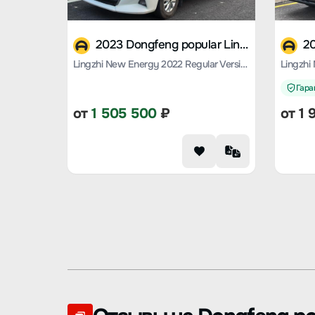
2023 Dongfeng popular Lingzhi M5 EV
Lingzhi New Energy 2022 Regular Version Basic 7-seater
Гаран
от
1 505 500
₽
от
1 