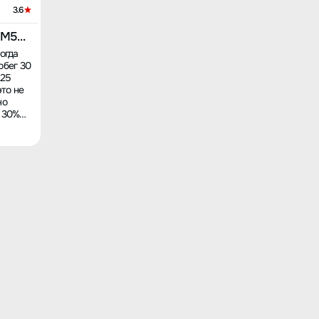
3.6
 M5
огда
обег 30
 25
это не
но
т 30%
 дороге
ут
на
лем!
ют! На
ет
 110,
можно,
 нас
00
на
я в
ысяч,