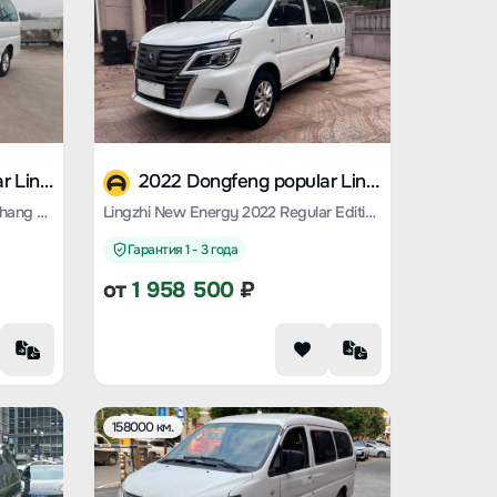
2020 Dongfeng popular Lingzhi M5 EV
2022 Dongfeng popular Lingzhi M5 EV
Lingzhi New Energy 2020 Changhang Edition Luxury 7-seater
Lingzhi New Energy 2022 Regular Edition Luxury 7-seater
Гарантия 1 - 3 года
от
1 958 500
₽
158000 км.