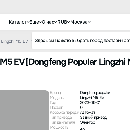
Каталог
Еще
О нас
RUB
Москва
Здесь вы можете выбрать город доставки ав
Lingzhi M5 EV
Dongfeng Popular Lingzhi M5EV 2023 Van Version
 M5 EV [Dongfeng Popular Lingzhi
Бренд
Dongfeng popular
Модель
Lingzhi M5 EV
Год
2023-06-01
Пробег
0
Коробка передач
Автомат
Тип привода
Задний привод
Тип двигателя
Электро
Мощность
60