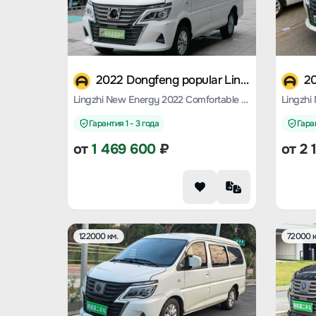
2022 Dongfeng popular Lingzhi M5 EV
Lingzhi New Energy 2022 Comfortable 7-seater
Гарантия 1 - 3 года
Гаран
от
1 469 600
₽
от
2 
122000 км.
72000 к