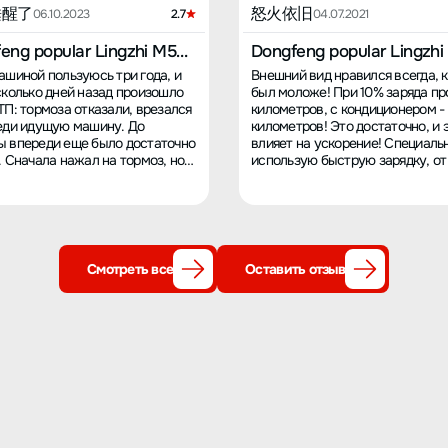
睡醒了
怒火依旧
06.10.2023
2.7
04.07.2021
eng popular Lingzhi M5
Dongfeng popular Lingzhi
020
EV 2020
ашиной пользуюсь три года, и
Внешний вид нравился всегда, к
сколько дней назад произошло
был моложе! При 10% заряда пр
ТП: тормоза отказали, врезался
километров, с кондиционером -
еди идущую машину. До
километров! Это достаточно, и 
 впереди еще было достаточно
влияет на ускорение! Специаль
. Сначала нажал на тормоз, но
использую быструю зарядку, о
й реакции замедления не было,
до 99% за 54 минуты. Подвеска
нажал сильнее, но в итоге
слишком жесткая! На неровной
 вообще не отреагировала,
сильно трясет! Пространство
 стал жестким. Теперь немного
огромное, четыре взрослых мог
о и не решаюсь опять садиться
спать без проблем! Стоимость 
.
километр примерно 0,18 юаней!
Смотреть все
Оставить отзыв
Ускорение до 100 км/ч без проб
Легковые автомобили не догоня
высокой скорости машина теря
динамику, максимум разгонял до
больше не идет, на спуске, воз
разгонится, но я не пробовал, у
ограничение 100. Страховка 42
юаней, на третьих лиц 2 миллио
юаней! В прошлом году врезалс
Porsche, ущерб составил 500 т