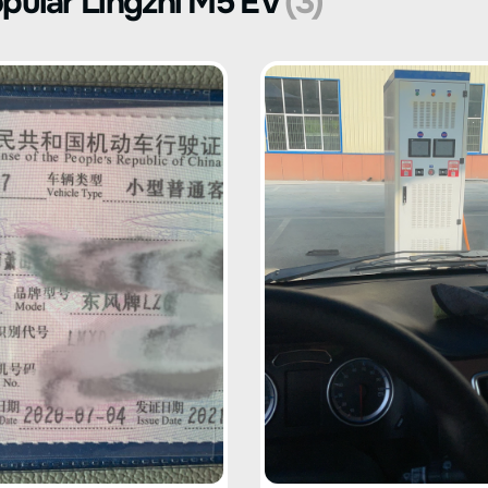
pular Lingzhi M5 EV
(3)