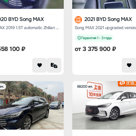
020 BYD Song MAX
2021 BYD Song MAX
CHE
168
Song MAX 2019 1.5T automatic Zhilian Ruiyi sunroof type 7-seater Country VI
Гарантия 1 - 3 года
558 100
₽
от
3 375 900
₽
км.
69200 км.