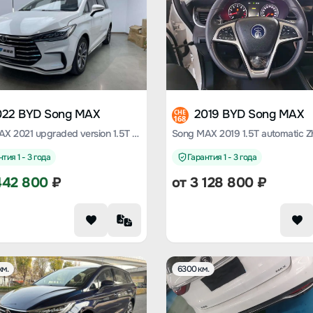
022 BYD Song MAX
2019 BYD Song MAX
CHE
168
Song MAX 2021 upgraded version 1.5T automatic luxury 6-seater
тия 1 - 3 года
Гарантия 1 - 3 года
442 800
₽
от
3 128 800
₽
км.
6300 км.