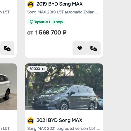
2019 BYD Song MAX
Song MAX 2021 upgraded version 1.5T automatic Premium 6-seater
Song MAX 2019 1.5T automatic Zhilian Ruiyi sunroof type 6-seater Country VI
Гарантия 1 - 3 года
от
1 568 700
₽
60000 км.
2021 BYD Song MAX
Song MAX 2021 upgraded version 1.5T automatic luxury 7-seater
Song MAX 2021 upgraded version 1.5T automatic luxury 7-seater