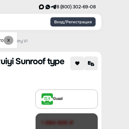
8 (800) 302-69-08
Вход/Регистрация
то
X
ater Country VI
uiyi Sunroof type
Guazi
1 684 600 ₽