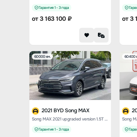
Гарантия 1 - 3 года
Гаран
от
3 163 100
₽
от
3 
60000 км.
60400 
2021 BYD Song MAX
2
Song MAX 2021 upgraded version 1.5T automatic luxury 7-seater
Гарантия 1 - 3 года
Гаран