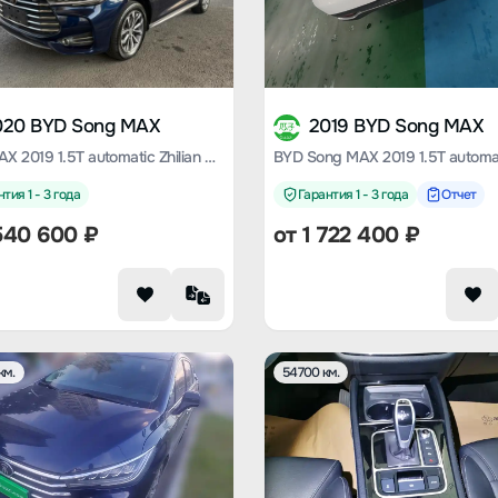
020 BYD Song MAX
2019 BYD Song MAX
Song MAX 2019 1.5T automatic Zhilian Ruiyi sunroof type 7-seater Country VI
тия 1 - 3 года
Гарантия 1 - 3 года
Отчет
540 600
₽
от
1 722 400
₽
км.
54700 км.