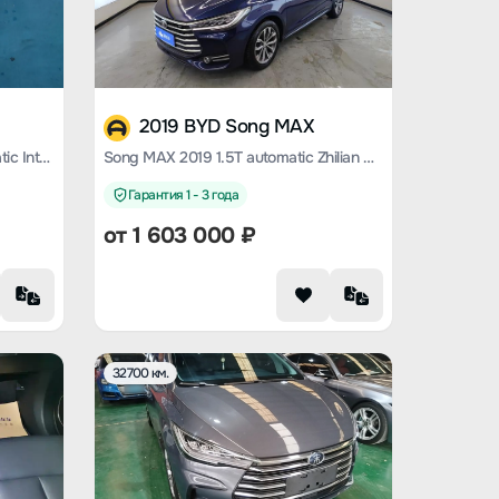
2019 BYD Song MAX
BYD Song MAX 2019 1.5T automatic Intelligent Linkage 6-seater Country VI
Song MAX 2019 1.5T automatic Zhilian Ruijin type 6-seater Country VI
Гарантия 1 - 3 года
от
1 603 000
₽
32700 км.