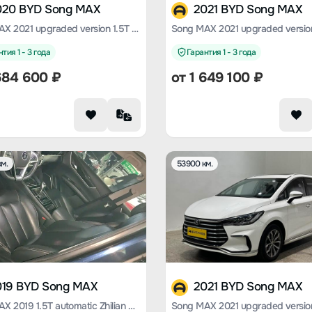
020 BYD Song MAX
2021 BYD Song MAX
Song MAX 2021 upgraded version 1.5T automatic luxury 7-seater
тия 1 - 3 года
Гарантия 1 - 3 года
684 600
₽
от
1 649 100
₽
м.
53900 км.
019 BYD Song MAX
2021 BYD Song MAX
Song MAX 2019 1.5T automatic Zhilian Ruijin type 6-seater Country VI