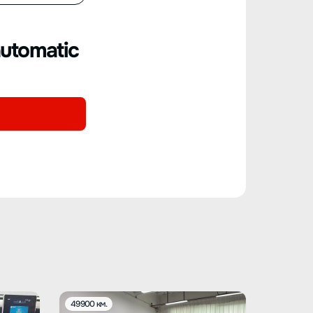
utomatic
49900 км.