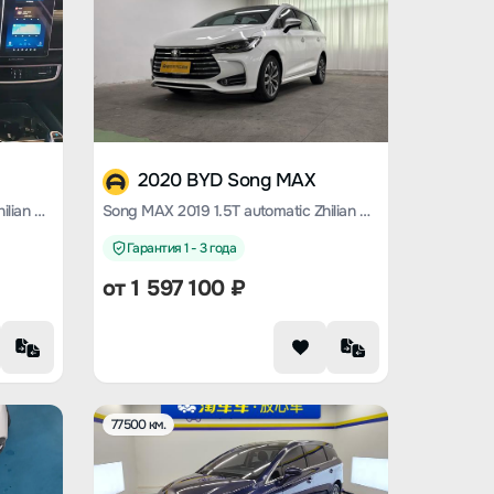
2020 BYD Song MAX
Song MAX 2019 1.5T automatic Zhilian Ruiyi sunroof type 6-seater Country VI
Song MAX 2019 1.5T automatic Zhilian Ruijin type 6-seater Country VI
Гарантия 1 - 3 года
от
1 597 100
₽
77500 км.