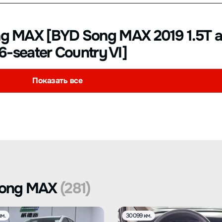
 MAX [BYD Song MAX 2019 1.5T a
 6-seater Country VI]
Показать все
Song MAX
(281)
м.
30099 км.