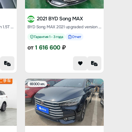
2021 BYD Song MAX
Song MAX 2021 upgraded version 1.5T automatic Premium 6-seater
BYD Song MAX 2021 upgraded version 1.5T automatic luxury 7-seater
Гарантия 1 - 3 года
Отчет
от
1 616 600
₽
69300 км.