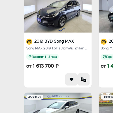
2019 BYD Song MAX
2
Song MAX 2019 1.5T automatic Zhilian Ruiyi sunroof type 7-seater Country VI
Гарантия 1 - 3 года
Гаран
от
1 613 700
₽
от
1 
45500 км.
90000 