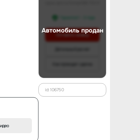
Цена авто в Китае
588 753 ₽
Гарантия 1 - 3 года
Автомобиль продан
Оставить заявку
Детальный расчет
Как проходит сделка
id: 106750
видео