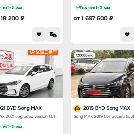
тия 1 - 3 года
Гарантия 1 - 3 года
118 200
₽
от
1 697 600
₽
км.
120000 км.
021 BYD Song MAX
2019 BYD Song MAX
Song MAX 2021 upgraded version 1.5T automatic luxury 6-seater
тия 1 - 3 года