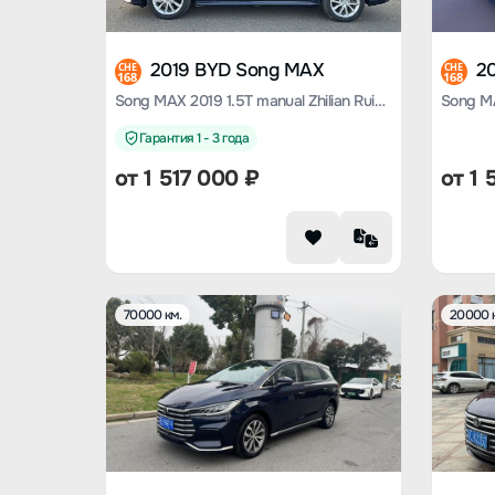
2019 BYD Song MAX
2
CHE
CHE
168
168
Song MAX 2019 1.5T manual Zhilian Ruiyi 7-seater National V
Гарантия 1 - 3 года
от
1 517 000
₽
от
1 
70000 км.
20000 