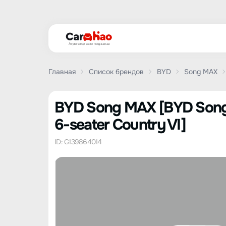
Агрегатор авто под заказ
Главная
Список брендов
BYD
Song MAX
BYD Song MAX [BYD Song M
6-seater Country VI]
ID: G139864014