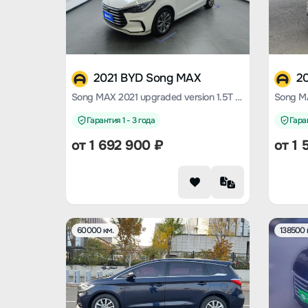
2021 BYD Song MAX
2
Song MAX 2021 upgraded version 1.5T automatic luxury 6-seater
Гарантия 1 - 3 года
Гаран
от
1 692 900
₽
от
1 
60000 км.
138500 