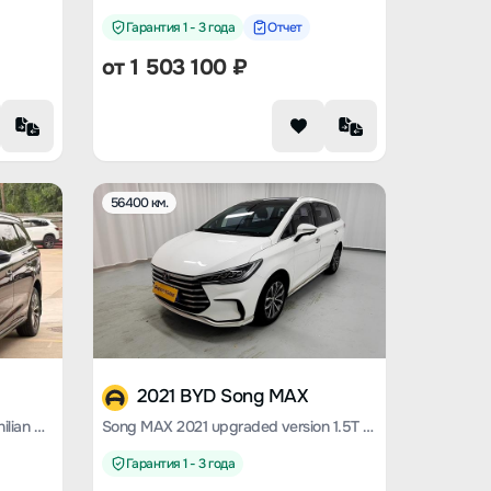
Гарантия 1 - 3 года
Отчет
от
1 503 100
₽
56400 км.
2021 BYD Song MAX
Song MAX 2019 1.5T automatic Zhilian Ruidong 7-seater National V
Song MAX 2021 upgraded version 1.5T automatic Premium 6-seater
Гарантия 1 - 3 года