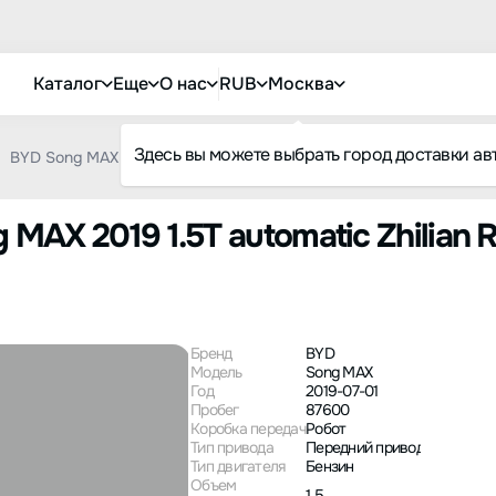
Каталог
Еще
О нас
RUB
Москва
Здесь вы можете выбрать город доставки ав
BYD Song MAX 2019 1.5T automatic Zhilian Ruiyi Sunroof type 6-se
AX 2019 1.5T automatic Zhilian R
Бренд
BYD
Модель
Song MAX
Год
2019-07-01
Пробег
87600
Коробка передач
Робот
Тип привода
Передний привод
Тип двигателя
Бензин
Объем
1.5