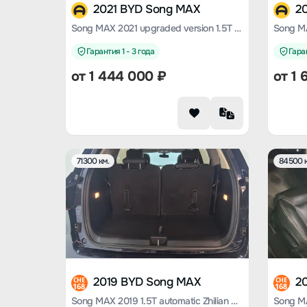
2021 BYD Song MAX
2
Song MAX 2021 upgraded version 1.5T automatic Premium 7-seater
Гарантия 1 - 3 года
Гаран
от
1 444 000
₽
от
1 
71300 км.
84500 к
2019 BYD Song MAX
2
CHE
CHE
168
168
Song MAX 2019 1.5T automatic Zhilian Ruiyi sunroof type 6-seater Country VI