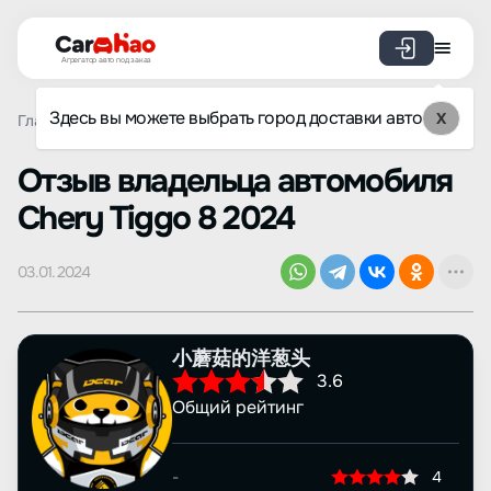
Агрегатор авто под заказ
Здесь вы можете выбрать город доставки авто
X
Главная
Отзывы
Chery
Tiggo 8
Просмотр отзыва
Oтзыв владельца автомобиля
Chery Tiggo 8 2024
03.01.2024
小蘑菇的洋葱头
3.6
Общий рейтинг
-
4