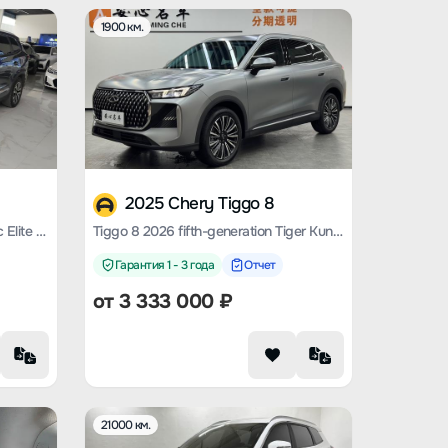
1900 км.
2025 Chery Tiggo 8
Tiggo 8 2020 290TGDI Automatic Elite Edition
Tiggo 8 2026 fifth-generation Tiger Kunpeng 1.6T automatic premium type
Гарантия 1 - 3 года
Отчет
от
3 333 000
₽
21000 км.