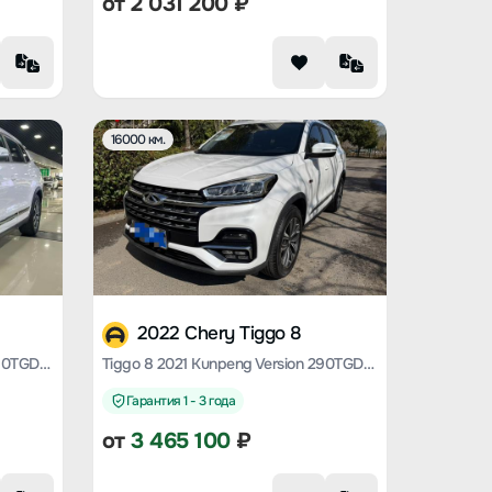
от
2 031 200
₽
16000 км.
2022 Chery Tiggo 8
Tiggo 8 2021 Kunpeng version 290TGDI automatic wind-by-wind version
Tiggo 8 2021 Kunpeng Version 290TGDI Automatic Rocker Version+
Гарантия 1 - 3 года
от
3 465 100
₽