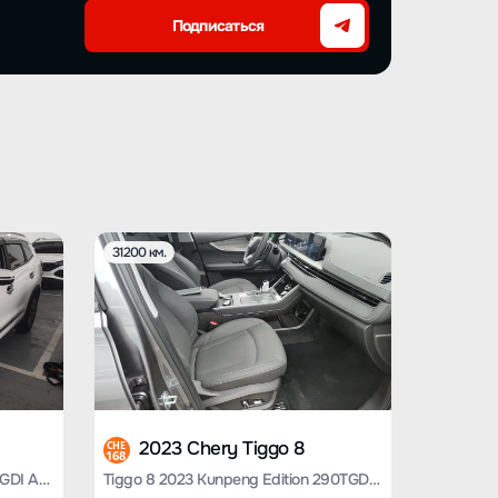
Подписаться
31200 км.
2023 Chery Tiggo 8
CHE
168
Chery Tiggo 8 2020 facelift 290TGDI Automatic Elite Edition
Tiggo 8 2023 Kunpeng Edition 290TGDI Automatic Excellent Edition