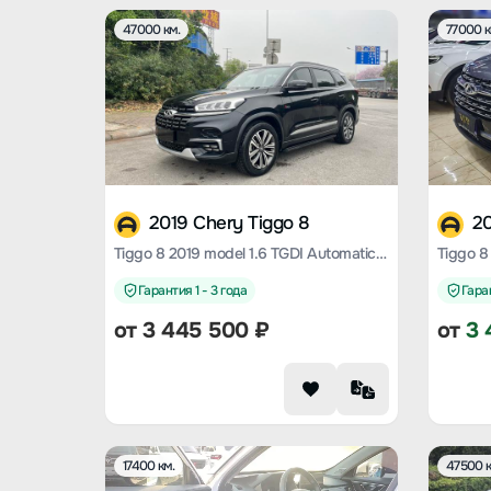
47000 км.
77000 к
2019 Chery Tiggo 8
20
Tiggo 8 2019 model 1.6 TGDI Automatic Elite Edition
Гарантия 1 - 3 года
Гаран
от
3 445 500
₽
от
3 
17400 км.
47500 к