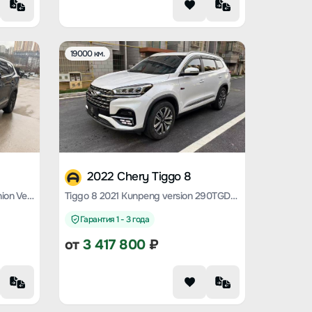
19000 км.
2022 Chery Tiggo 8
Tiggo 8 2021 230TCI Manual Fashion Version
Tiggo 8 2021 Kunpeng version 290TGDI automatic Wind-by-wind version+
Гарантия 1 - 3 года
от
3 417 800
₽