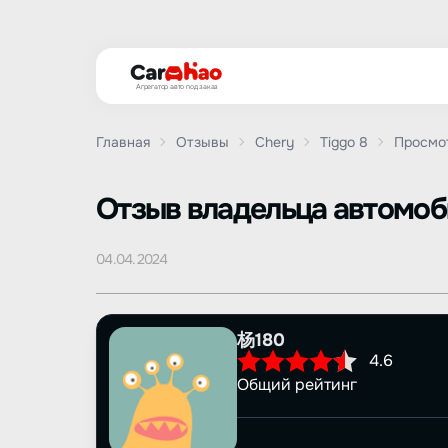
Агрегатор авто под заказ
Главная
Отзывы
Chery
Tiggo 8
Просмо
Oтзыв владельца автомо
04.04.2024
杨180
4.6
Общий рейтинг