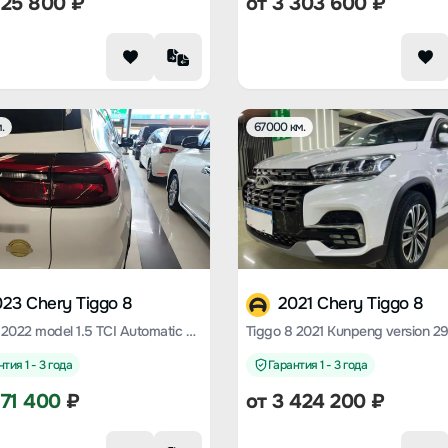
125 800
₽
от
3 303 600
₽
.
67000 км.
23 Chery Tiggo 8
2021 Chery Tiggo 8
Tiggo 8 2022 model 1.5 TCI Automatic Special Edition 5 seats
тия 1 - 3 года
Гарантия 1 - 3 года
771 400
₽
от
3 424 200
₽