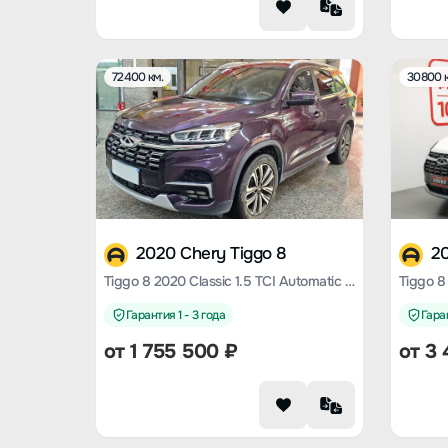
72400 км.
30800 к
2020 Chery Tiggo 8
20
Tiggo 8 2020 Classic 1.5 TCI Automatic Premium Edition 7 Seats
Гарантия 1 - 3 года
Гаран
от
1 755 500
₽
от
3 