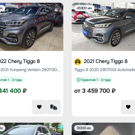
м.
45900 км.
22 Chery Tiggo 8
2021 Chery Tiggo 8
Tiggo 8 2021 Kunpeng Version 290TGDI Automatic Rocker Version+
тия 1 - 3 года
Гарантия 1 - 3 года
441 400
₽
от
3 459 700
₽
м.
31000 км.