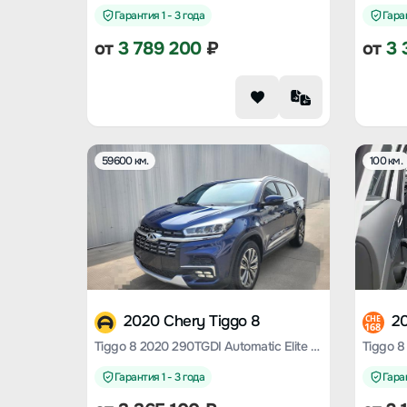
Гарантия 1 - 3 года
Гаран
от
3 789 200
₽
от
3 
59600 км.
100 км.
2020 Chery Tiggo 8
20
CHE
168
Tiggo 8 2020 290TGDI Automatic Elite Edition
Гарантия 1 - 3 года
Гаран