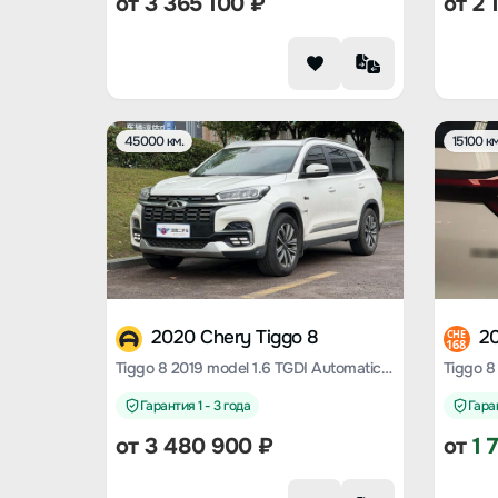
от
3 365 100
₽
от
2 
45000 км.
15100 км
2020 Chery Tiggo 8
20
CHE
168
Tiggo 8 2019 model 1.6 TGDI Automatic Elite Edition
Гарантия 1 - 3 года
Гаран
от
3 480 900
₽
от
1 