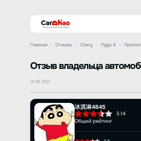
Агрегатор авто под заказ
Главная
Отзывы
Chery
Tiggo 8
Просмо
Oтзыв владельца автомо
31.08.2021
冰淇淋4845
3.14
Общий рейтинг