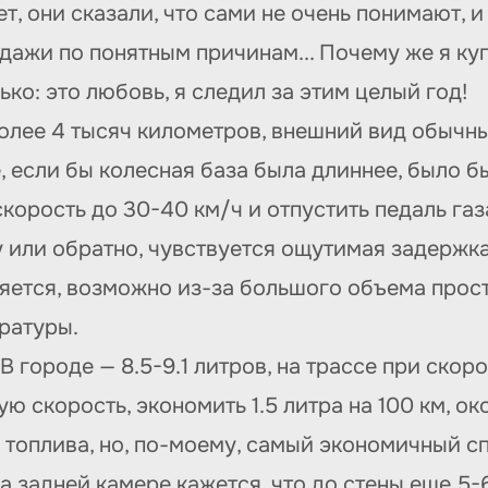
ет, они сказали, что сами не очень понимают, 
дажи по понятным причинам... Почему же я ку
ко: это любовь, я следил за этим целый год!
олее 4 тысяч километров, внешний вид обычны
 если бы колесная база была длиннее, было б
корость до 30-40 км/ч и отпустить педаль газ
 или обратно, чувствуется ощутимая задержка,
ется, возможно из-за большого объема простр
ратуры.
 городе — 8.5-9.1 литров, на трассе при скоро
ую скорость, экономить 1.5 литра на 100 км, ок
топлива, но, по-моему, самый экономичный сп
на задней камере кажется, что до стены еще 5-