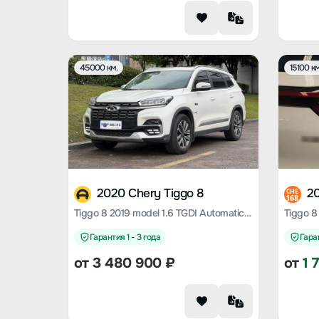
45000 км.
15100 км
2020 Chery Tiggo 8
20
CHE
168
Tiggo 8 2019 model 1.6 TGDI Automatic Elite Edition
Гарантия 1 - 3 года
Гаран
от
3 480 900
₽
от
1 