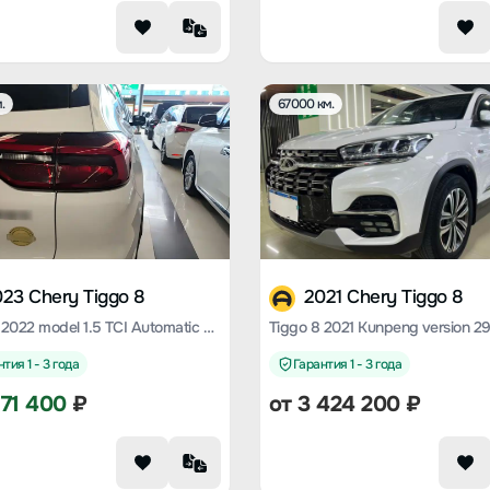
.
67000 км.
23 Chery Tiggo 8
2021 Chery Tiggo 8
Tiggo 8 2022 model 1.5 TCI Automatic Special Edition 5 seats
тия 1 - 3 года
Гарантия 1 - 3 года
771 400
₽
от
3 424 200
₽