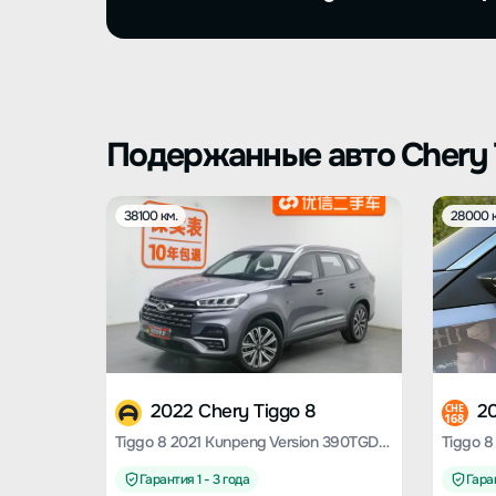
Подержанные авто Chery 
38100 км.
28000 к
2022 Chery Tiggo 8
20
CHE
168
Tiggo 8 2021 Kunpeng Version 390TGDI Automatic Rocker Version
Гарантия 1 - 3 года
Гаран