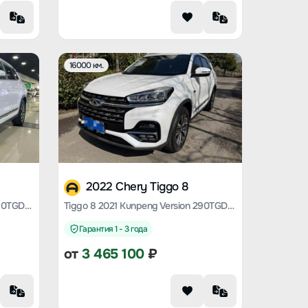
16000 км.
2022 Chery Tiggo 8
Tiggo 8 2021 Kunpeng version 290TGDI automatic wind-by-wind version
Tiggo 8 2021 Kunpeng Version 290TGDI Automatic Rocker Version+
Гарантия 1 - 3 года
от
3 465 100
₽