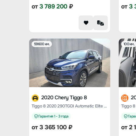
от
3 789 200
₽
от
3 
59600 км.
100 км.
2020 Chery Tiggo 8
20
CHE
168
Tiggo 8 2020 290TGDI Automatic Elite Edition
Гарантия 1 - 3 года
Гаран
от
3 365 100
₽
от
2 