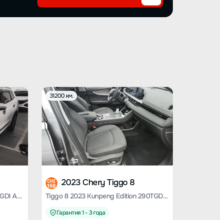
31200 км.
2023 Chery Tiggo 8
CHE
168
Chery Tiggo 8 2020 facelift 290TGDI Automatic Elite Edition
Tiggo 8 2023 Kunpeng Edition 290TGDI Automatic Excellent Edition
Гарантия 1 - 3 года