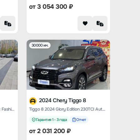
от
3 054 300
₽
30000 км.
2024 Chery Tiggo 8
Tiggo 8 2020 290TGDI automatic Fashion Version
Tiggo 8 2024 Glory Edition 230TCI Automatic Excellence Edition 5 Seats
Гарантия 1 - 3 года
Отчет
от
2 031 200
₽