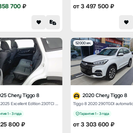
358 700
₽
от
3 497 500
₽
52000 км.
25 Chery Tiggo 8
2020 Chery Tiggo 8
Tiggo 8 2025 Excellent Edition 230TCI Automatic Deluxe Edition 5 Seats
тия 1 - 3 года
Гарантия 1 - 3 года
125 800
₽
от
3 303 600
₽