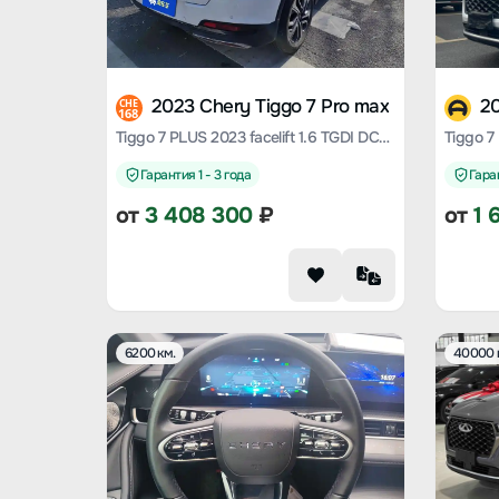
2023 Chery Tiggo 7 Pro max
20
CHE
168
Tiggo 7 PLUS 2023 facelift 1.6 TGDI DCT Luxury
Гарантия 1 - 3 года
Гаран
от
3 408 300
₽
от
1 
6200 км.
40000 