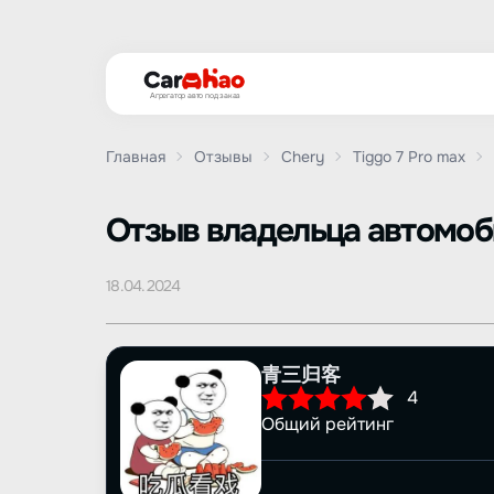
Агрегатор авто под заказ
Главная
Отзывы
Chery
Tiggo 7 Pro max
Oтзыв владельца автомо
18.04.2024
青三归客
4
Общий рейтинг