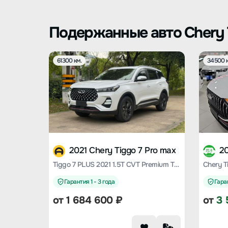
Подержанные авто Chery 
61300 км.
34500 к
2021 Chery Tiggo 7 Pro max
20
Tiggo 7 PLUS 2021 1.5T CVT Premium Type
Гарантия 1 - 3 года
Гаран
от
1 684 600
₽
от
3 