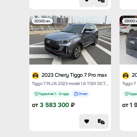
20000 км.
29000 к
2023 Chery Tiggo 7 Pro max
20
Tiggo 7 PLUS 2023 model 1.6 TGDI DCT Premium Type
Гарантия 1 - 3 года
Отчет
Гаран
от
3 583 300
₽
от
1 