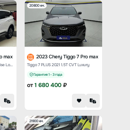
20800 км.
ro max
2023 Chery Tiggo 7 Pro max
CHE
168
Tiggo 7 PLUS 2022 1.5T CVT Chaise Longue Limited Edition Premium Model
Tiggo 7 PLUS 2021 1.5T CVT Luxury
Гарантия 1 - 3 года
от
1 680 400
₽
21900 км.