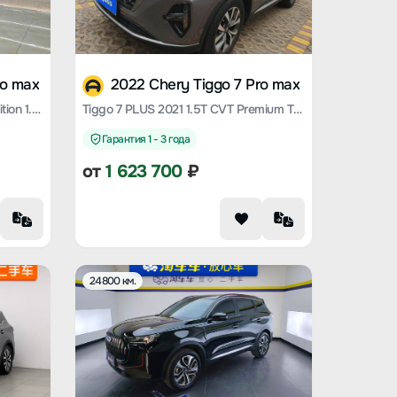
ro max
2022 Chery Tiggo 7 Pro max
Tiggo 7 PLUS 2023 Champion Edition 1.5 TCI CVT Luxury
Tiggo 7 PLUS 2021 1.5T CVT Premium Type
Гарантия 1 - 3 года
от
1 623 700
₽
24800 км.