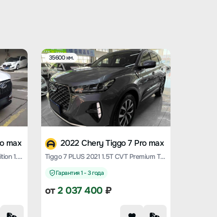
35600 км.
ro max
2022 Chery Tiggo 7 Pro max
Tiggo 7 PLUS 2023 Champion Edition 1.5 TCI CVT Extraordinary Edition
Tiggo 7 PLUS 2021 1.5T CVT Premium Type
Гарантия 1 - 3 года
от
2 037 400
₽