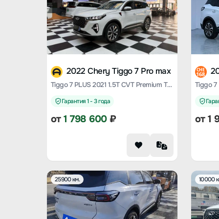
2022 Chery Tiggo 7 Pro max
20
CHE
168
Tiggo 7 PLUS 2021 1.5T CVT Premium Type
Гарантия 1 - 3 года
Гаран
от
1 798 600
₽
от
1 
25900 км.
10000 к