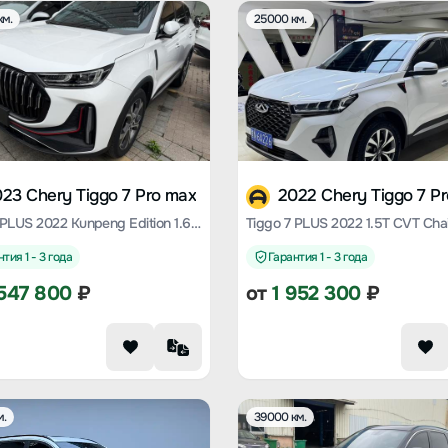
км.
25000 км.
23 Chery Tiggo 7 Pro max
2022 Chery Tiggo 7 P
Tiggo 7 PLUS 2022 Kunpeng Edition 1.6 TGDI DCT Chaise Longue Limited Edition Premium Type
тия 1 - 3 года
Гарантия 1 - 3 года
547 800
₽
от
1 952 300
₽
м.
39000 км.