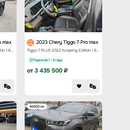
o max
2023 Chery Tiggo 7 Pro max
CHE
168
Tiggo 7 PLUS 2021 Kunpeng Version 1.6 TGDI DCT Premium Type
Tiggo 7 PLUS 2022 Kunpeng Edition 1.6 TGDI DCT Chaise Longue Limited Edition Premium Type
Гарантия 1 - 3 года
от
3 435 500
₽
46400 км.