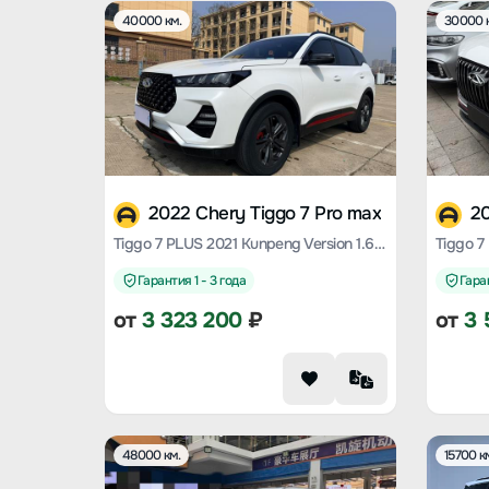
40000 км.
30000 
2022 Chery Tiggo 7 Pro max
20
Tiggo 7 PLUS 2021 Kunpeng Version 1.6 TGDI DCT Premium+
Гарантия 1 - 3 года
Гаран
от
3 323 200
₽
от
3 
48000 км.
15700 к