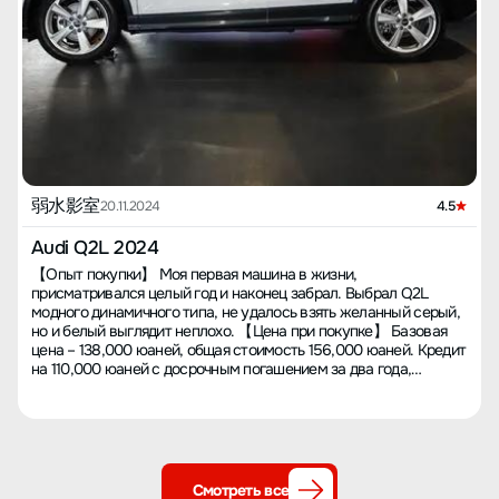
弱水影室
20.11.2024
4.5
Audi Q2L 2024
【Опыт покупки】 Моя первая машина в жизни,
присматривался целый год и наконец забрал. Выбрал Q2L
модного динамичного типа, не удалось взять желанный серый,
но и белый выглядит неплохо. 【Цена при покупке】 Базовая
цена – 138,000 юаней, общая стоимость 156,000 юаней. Кредит
на 110,000 юаней с досрочным погашением за два года,
проценты чуть больше 10,000 юаней. 【Пространство】 Для
меня пространства вполне достаточно, хотя заднее сидение
выглядит небольшим, но внутри оказалось, что места вполне
хватает. 【Динамические характеристики】 Мощность и
управляемость оценил на высший балл, особенно
управляемость: повороты проходят без труда. 【Расход
Смотреть все