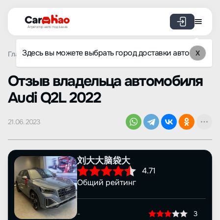
Агрегатор авто под заказ
Здесь вы можете выбрать город доставки авто
X
Главная
Отзывы
Audi
Q2L
Просмотр отзыва
Oтзыв владельца автомобиля
Audi Q2L 2022
21.06.2023
刘大大脑袋大
4.71
Общий рейтинг
-
3