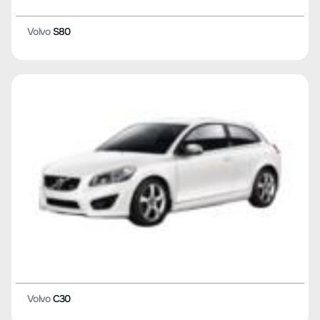
Volvo
S80
Volvo
C30