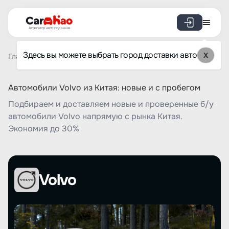
Агрегатор авто под заказ
Здесь вы можете выбрать город доставки авто
X
Главная
Список брендов
Volvo
Автомобили Volvo из Китая: новые и с пробегом
Подбираем и доставляем новые и проверенные б/у
автомобили Volvo напрямую с рынка Китая.
Экономия до 30%
Volvo