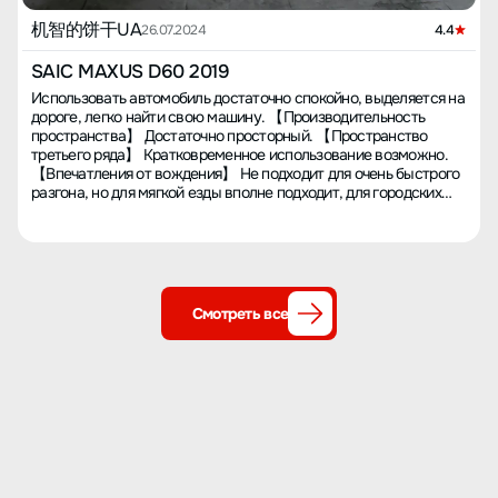
机智的饼干UA
26.07.2024
4.4
SAIC MAXUS D60 2019
Использовать автомобиль достаточно спокойно, выделяется на
дороге, легко найти свою машину. 【Производительность
пространства】 Достаточно просторный. 【Пространство
третьего ряда】 Кратковременное использование возможно.
【Впечатления от вождения】 Не подходит для очень быстрого
разгона, но для мягкой езды вполне подходит, для городских
поездок и ежедневной эксплуатации более чем достаточно.
【Расход топлива】 Лучше, чем у японских автомобилей.
【Обслуживание】 Очень удобно, если следовать руководству
по техническому обслуживанию. 【Наименее
удовлетворительно】 Запчасти можно заказать только у
указанных производителем сервисных центров. Кроме того,
Смотреть все
обновление системы Zebra Smart Drive не очень удачное,
многие функции первой партии автомобилей не обновлены,
сейчас не так много функций можно обновить, но Bluetooth-
ключ все еще очень удобен, хотя иногда может зависнуть или
Bluetooth перестает работать. 【Опыт покупки автомобиля】
Друг случайно заказал, но не захотел оставлять себе, поэтому
я решил взять его. Сначала технология показалась мне
отличной, так как это был топовый вариант, было много
функций, которые я использовал и которые оказались
полезными. Хотя некоторые запчасти были довольно дорогими.