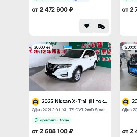
от
2 472 600
₽
от
2 
20600 км.
120000 
2023 Nissan X-Trail (III поколение)
Qijun 2021 2.0 L XL ITS CVT 2WD Smart Union Comfort Edition
Гарантия 1 - 3 года
от
2 688 100
₽
от
2 