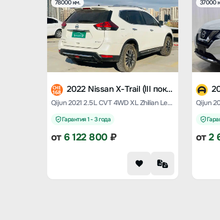
78000 км.
37000 к
2022 Nissan X-Trail (III поколение)
CHE
168
Qijun 2021 2.5L CVT 4WD XL Zhilian Leading Edition
Гарантия 1 - 3 года
Гаран
от
6 122 800
₽
от
2 