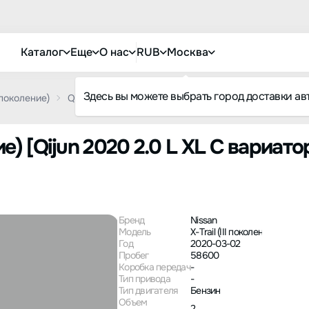
Каталог
Еще
О нас
RUB
Москва
Здесь вы можете выбрать город доставки ав
I поколение)
Qijun 2020 2.0 L XL С вариатором 2WD Smart Union 
ение) [Qijun 2020 2.0 L XL С вариа
Бренд
Nissan
Модель
X-Trail (III поколение)
Год
2020-03-02
Пробег
58600
Коробка передач
-
Тип привода
-
Тип двигателя
Бензин
Объем
2