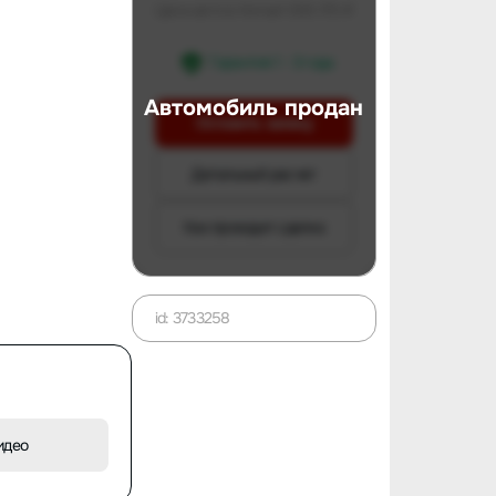
Цена авто в Китае
1 000 170 ₽
Гарантия 1 - 3 года
Автомобиль продан
Оставить заявку
Детальный расчет
Как проходит сделка
id: 3733258
идео