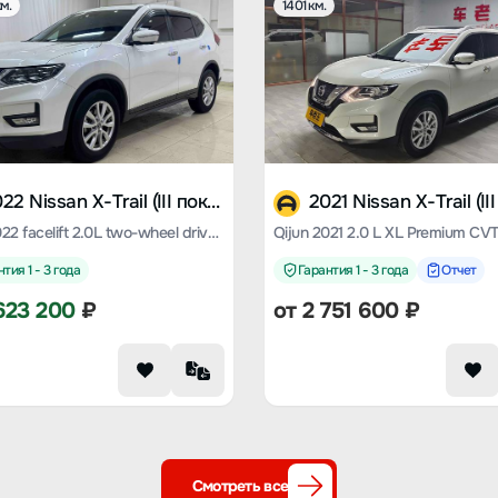
м.
1401 км.
2022 Nissan X-Trail (III поколение)
Qijun 2022 facelift 2.0L two-wheel drive Zhilian Premium Edition
тия 1 - 3 года
Гарантия 1 - 3 года
Отчет
623 200
₽
от
2 751 600
₽
Смотреть все