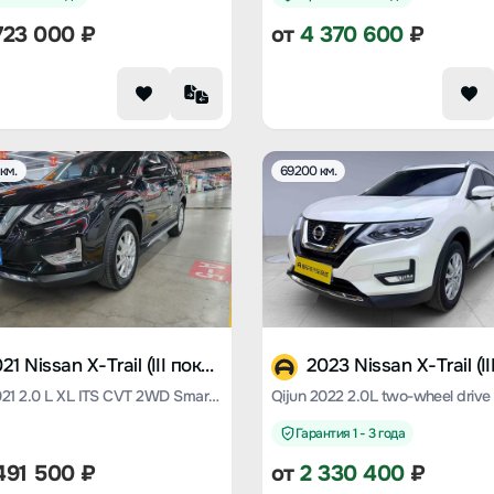
723 000
₽
от
4 370 600
₽
км.
69200 км.
2021 Nissan X-Trail (III поколение)
Qijun 2021 2.0 L XL ITS CVT 2WD Smart Union Comfort Edition
Гарантия 1 - 3 года
491 500
₽
от
2 330 400
₽