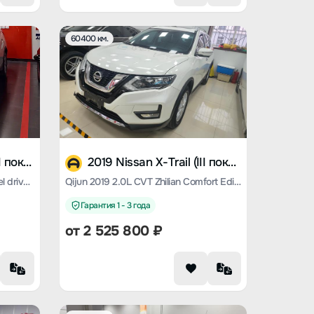
60400 км.
2025 Nissan X-Trail (III поколение)
2019 Nissan X-Trail (III поколение)
Qijun 2023 classic 2.0L two-wheel drive Zhilian Comfort Edition
Qijun 2019 2.0L CVT Zhilian Comfort Edition 2WD
Гарантия 1 - 3 года
от
2 525 800
₽