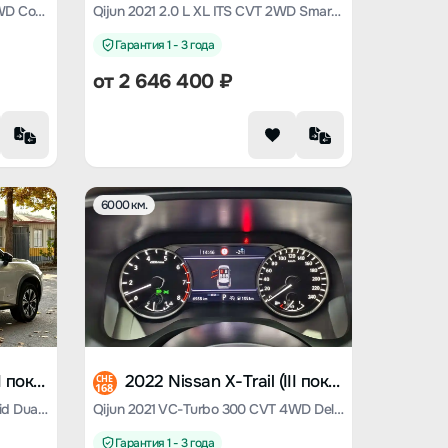
Qijun 2021 VC-Turbo 300 CVT 2WD Comfort Edition
Qijun 2021 2.0 L XL ITS CVT 2WD Smart Union Comfort Edition
Гарантия 1 - 3 года
от
2 646 400
₽
6000 км.
2023 Nissan X-Trail (III поколение)
2022 Nissan X-Trail (III поколение)
CHE
168
Qijun 2023 e-POWER super hybrid Dual motor four-wheel drive deluxe edition
Qijun 2021 VC-Turbo 300 CVT 4WD Deluxe Edition
Гарантия 1 - 3 года