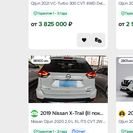
Qijun 2021 VC-Turbo 300 CVT 4WD Deluxe Edition
Гарантия 1 - 3 года
Гаран
от
3 825 000
₽
от
2 
98900 км.
2801 км
2019 Nissan X-Trail (III поколение)
Nissan Qijun 2020 2.0 L XL ITS CVT 2WD Smart Union Comfort Edition
Гарантия 1 - 3 года
Отчет
Гаран