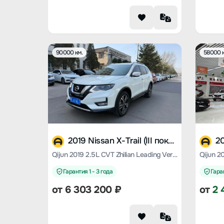
90000 км.
58000 к
2019 Nissan X-Trail (III поколение)
Qijun 2019 2.5L CVT Zhilian Leading Version 4WD
Гарантия 1 - 3 года
Гаран
от
6 303 200
₽
от
2 