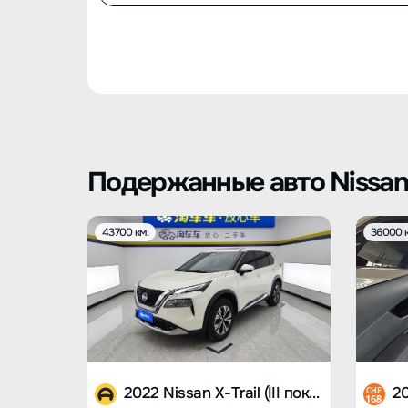
Подержанные авто Nissan X
43700 км.
36000 к
2022 Nissan X-Trail (III поколение)
CHE
168