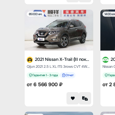
85000 км.
1400 км
2021 Nissan X-Trail (III поколение)
Qijun 2021 2.5 L XL ITS 3rows CVT 4WD seven-seater luxury pilot edition
Гарантия 1 - 3 года
Отчет
Гаран
от
6 566 900
₽
от
2 