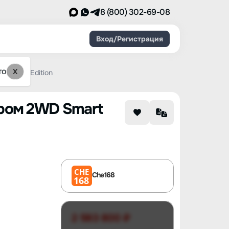
8 (800) 302-69-08
Вход/Регистрация
то
X
Comfort Edition
тором 2WD Smart
CHE
Che168
168
2 583 800 ₽