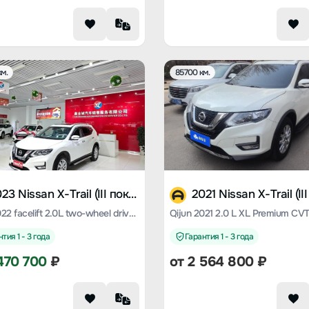
м.
85700 км.
2023 Nissan X-Trail (III поколение)
Qijun 2022 facelift 2.0L two-wheel drive Zhilian Comfort Edition
тия 1 - 3 года
Гарантия 1 - 3 года
470 700
₽
от
2 564 800
₽