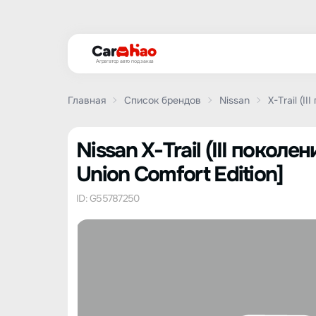
Агрегатор авто под заказ
Главная
Список брендов
Nissan
X-Trail (II
Nissan X-Trail (III покол
Union Comfort Edition]
ID: G55787250