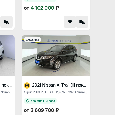
от
4 102 000
₽
67000 км.
2023 Nissan X-Trail (III поколение)
2021 Nissan X-Trail (III поколение)
Qijun 2022 2.0L two-wheel drive Zhilian Premium Edition
Qijun 2021 2.0 L XL ITS CVT 2WD Smart Union Comfort Edition
Гарантия 1 - 3 года
от
2 609 700
₽