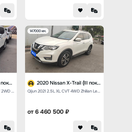
147000 км.
2021 Nissan X-Trail (III поколение)
2020 Nissan X-Trail (III поколение)
Qijun 2021 2.0 L XL Premium CVT 2WD Exclusive Commemorative Edition
Qijun 2021 2.5L XL CVT 4WD Zhilian Leading Edition
от
6 460 500
₽