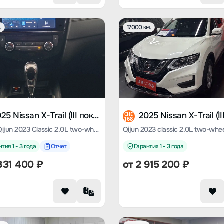
.
17000 км.
2025 Nissan X-Trail (III поколение)
CHE
168
Nissan Qijun 2023 Classic 2.0L two-wheel drive Smart Union Comfort Edition
тия 1 - 3 года
Отчет
Гарантия 1 - 3 года
831 400
₽
от
2 915 200
₽