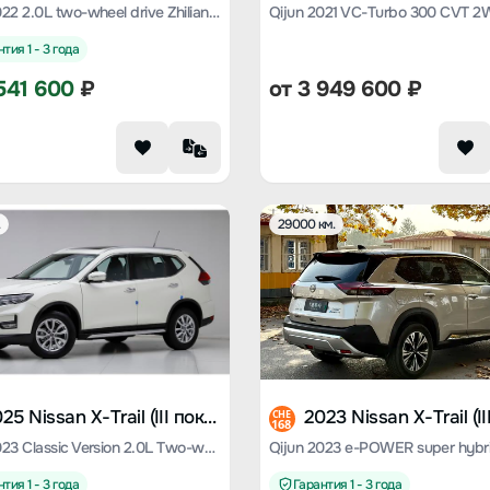
Qijun 2022 2.0L two-wheel drive Zhilian Comfort Edition
тия 1 - 3 года
541 600
₽
от
3 949 600
₽
.
29000 км.
2025 Nissan X-Trail (III поколение)
CHE
168
Qijun 2023 Classic Version 2.0L Two-wheel drive Zhilian Premium Edition
тия 1 - 3 года
Гарантия 1 - 3 года