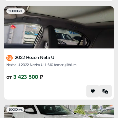
110000 км.
2022 Hozon Neta U
CHE
168
Nezha U 2022 Nezha U-Ⅱ 610 ternary lithium
от
3 423 500
₽
50000 км.