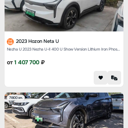
2023 Hozon Neta U
CHE
168
Nezha U 2023 Nezha U-Ⅱ 400 U Show Version Lithium Iron Phosphate
от
1 407 700
₽
71800 км.