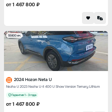
от
1 467 800
₽
55800 км.
2024 Hozon Neta U
CHE
168
Nezha U 2023 Nezha U-Ⅱ 400 U Show Version Ternary Lithium
Гарантия 1 - 3 года
от
1 467 800
₽