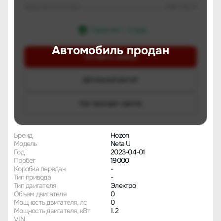
Цена авто в Китае
636 042 ₽
Гарантия 1 - 3 года
Автомобиль продан
Оставить заявку
Детальный расчет
Как проходит сделка
Бренд
Hozon
Модель
Neta U
Год
2023-04-01
Пробег
19000
Коробка передач
-
Тип привода
-
Тип двигателя
Электро
Объем двигателя
0
Мощность двигателя, лс
0
Мощность двигателя, кВт
1.2
VIN