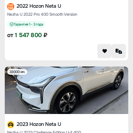
2022 Hozon Neta U
CHE
168
Nezha U 2022 Pro 400 Smooth Version
Гарантия 1 - 3 года
от
1 547 800
₽
33000 км.
2023 Hozon Neta U
Nezha U 2023 Challenge Edition U-Ⅱ 400