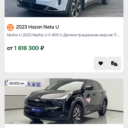
2023 Hozon Neta U
CHE
168
Nezha U 2023 Nezha U-Ⅱ 400 U Демонстрационная версия Литий-железо-фосфатный
от
1 616 300
₽
40000 км.