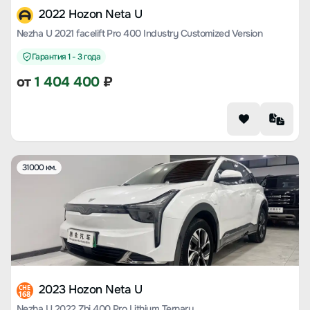
2022 Hozon Neta U
Nezha U 2021 facelift Pro 400 Industry Customized Version
Гарантия 1 - 3 года
от
1 404 400
₽
31000 км.
2023 Hozon Neta U
CHE
168
Nezha U 2022 Zhi 400 Pro Lithium Ternary