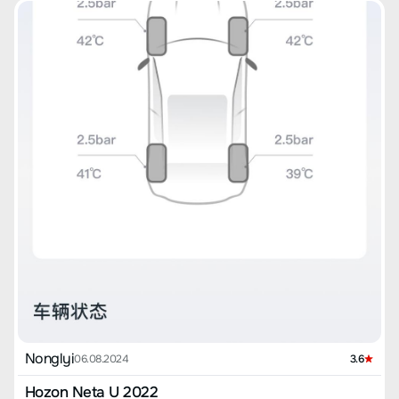
Nonglyi
06.08.2024
3.6
Hozon Neta U 2022