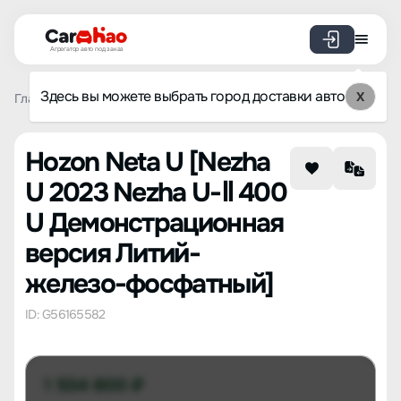
Агрегатор авто под заказ
Здесь вы можете выбрать город доставки авто
X
Главная
Список брендов
Hozon
Neta U
Nezha U 20
Hozon Neta U [Nezha
U 2023 Nezha U-Ⅱ 400
U Демонстрационная
версия Литий-
железо-фосфатный]
ID: G56165582
1 534 800 ₽