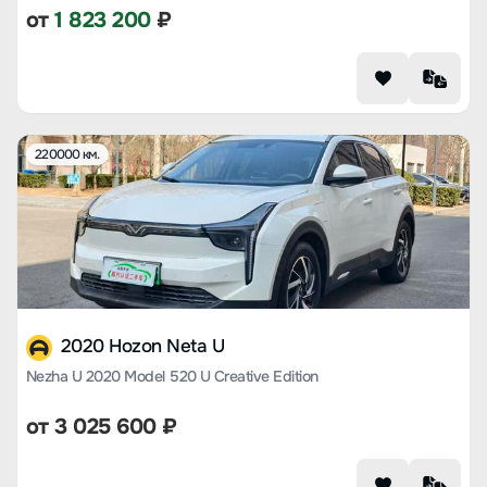
от
1 823 200
₽
220000 км.
2020 Hozon Neta U
Nezha U 2020 Model 520 U Creative Edition
от
3 025 600
₽