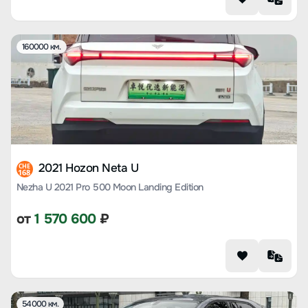
160000 км.
2021 Hozon Neta U
CHE
168
Nezha U 2021 Pro 500 Moon Landing Edition
от
1 570 600
₽
54000 км.