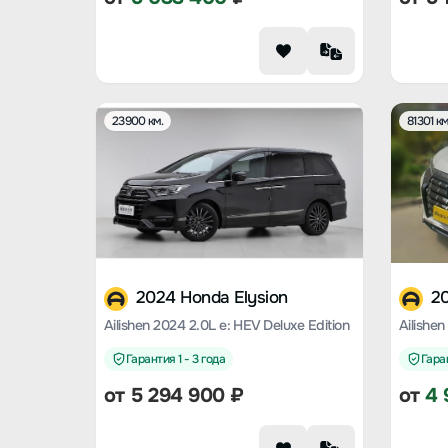
23900 км.
81301 км
2024 Honda Elysion
20
Ailishen 2024 2.0L e: HEV Deluxe Edition
Ailishen
Гарантия 1 - 3 года
Гаран
от
5 294 900
₽
от
4 