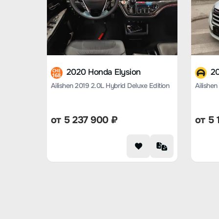
2020 Honda Elysion
20
CHE
168
Ailishen 2019 2.0L Hybrid Deluxe Edition
от
5 237 900
₽
от
5 