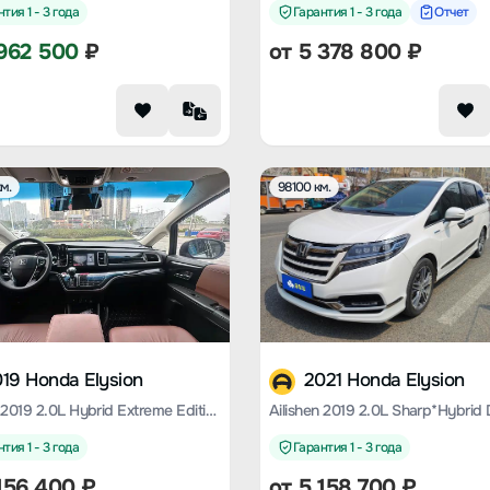
тия 1 - 3 года
Гарантия 1 - 3 года
Отчет
962 500
₽
от
5 378 800
₽
м.
98100 км.
19 Honda Elysion
2021 Honda Elysion
Ailishen 2019 2.0L Hybrid Extreme Edition
тия 1 - 3 года
Гарантия 1 - 3 года
156 400
₽
от
5 158 700
₽