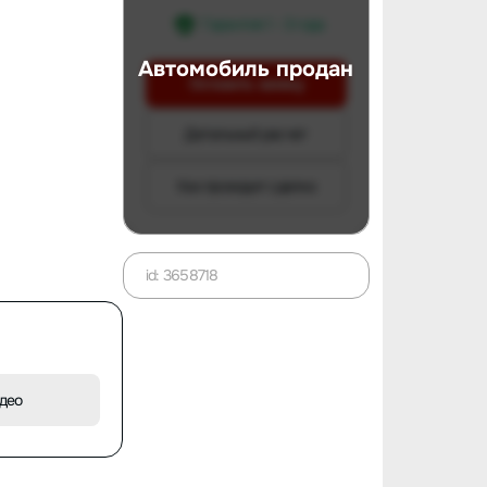
Гарантия 1 - 3 года
Автомобиль продан
Оставить заявку
Детальный расчет
Как проходит сделка
id: 3658718
идео