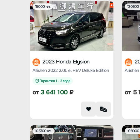
15000 км.
130600 
2023 Honda Elysion
20
CHE
CHE
168
168
Ailishen 2022 2.0L e: HEV Deluxe Edition
Ailishen
Гарантия 1 - 3 года
от
3 641 100
₽
от
5 
105700 км.
108000 