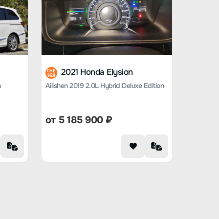
2021 Honda Elysion
CHE
168
n
Ailishen 2019 2.0L Hybrid Deluxe Edition
от
5 185 900
₽