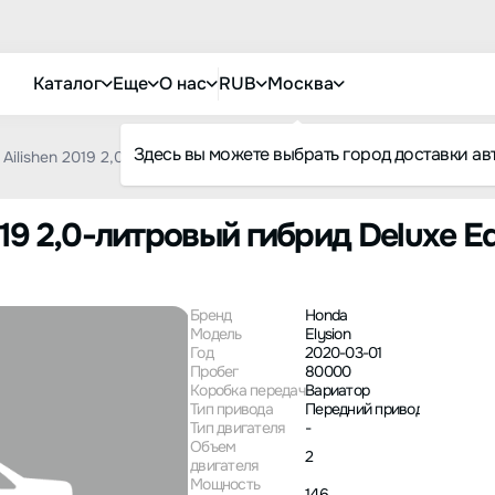
Каталог
Еще
О нас
RUB
Москва
Здесь вы можете выбрать город доставки ав
Ailishen 2019 2,0-литровый гибрид Deluxe Edition
019 2,0-литровый гибрид Deluxe Ed
Бренд
Honda
Модель
Elysion
Год
2020-03-01
Пробег
80000
Коробка передач
Вариатор
Тип привода
Передний привод
Тип двигателя
-
Объем
2
двигателя
Мощность
146