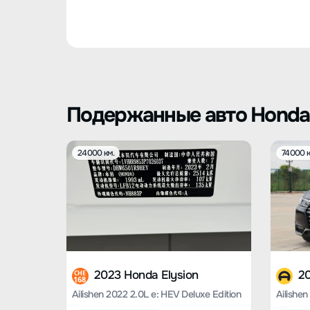
Подержанные авто Honda 
24000 км.
74000 к
2023 Honda Elysion
20
CHE
168
Ailishen 2022 2.0L e: HEV Deluxe Edition
Ailishen