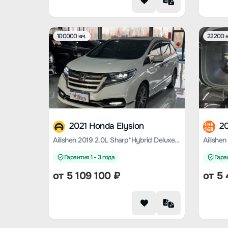
100000 км.
22200 к
2021 Honda Elysion
20
CHE
168
Ailishen 2019 2.0L Sharp*Hybrid Deluxe Edition
Ailishen
Гарантия 1 - 3 года
Гаран
от
5 109 100
₽
от
5 