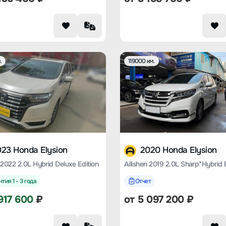
.
119000 км.
23 Honda Elysion
2020 Honda Elysion
 2022 2.0L Hybrid Deluxe Edition
тия 1 - 3 года
Отчет
917 600
₽
от
5 097 200
₽