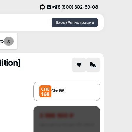
8 (800) 302-69-08
Вход/Регистрация
то
X
ition]
CHE
Che168
168
3 598 500 ₽
Цена авто в Китае
2 007 434 ₽