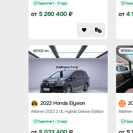
Гарантия 1 - 3 года
Гаран
от
5 260 400
₽
от
4 
64000 км.
87000 к
2022 Honda Elysion
20
CHE
168
Ailishen 2022 2.0L Hybrid Deluxe Edition
Гарантия 1 - 3 года
Гаран
от
5 033 400
₽
от
5 