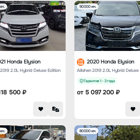
км.
90000 км.
21 Honda Elysion
2020 Honda Elysion
CHE
168
 2019 2.0L Hybrid Deluxe Edition
Ailishen 2019 2.0L Hybrid Deluxe 
Гарантия 1 - 3 года
118 500
₽
от
5 097 200
₽
км.
80000 км.