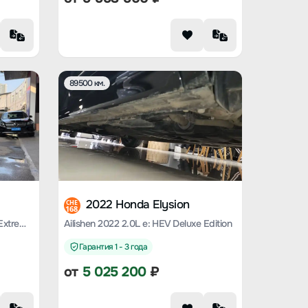
89500 км.
2022 Honda Elysion
CHE
168
Ailishen 2019 2.0L Sharp*Hybrid Extreme Edition
Ailishen 2022 2.0L e: HEV Deluxe Edition
Гарантия 1 - 3 года
от
5 025 200
₽