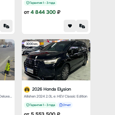
Гарантия 1 - 3 года
от
4 844 300
₽
3000 км.
2026 Honda Elysion
Ailishen 2019 2.0L Sharp*Hybrid Deluxe Edition
Ailishen 2024 2.0L e: HEV Classic Edition
Гарантия 1 - 3 года
Отчет
от
5 553 500
₽