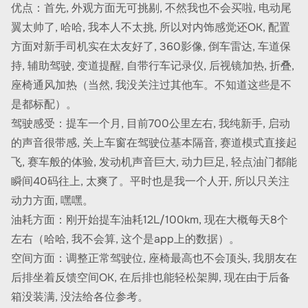
优点：首先, 外观方面无可挑剔, 不然我也不会买啦, 电动尾
翼太帅了, 哈哈, 我本人不太挑, 所以对内饰感觉还OK, 配置
方面对新手司机实在太友好了, 360影像, 倒车雷达, 车道保
持, 辅助驾驶, 变道提醒, 自带行车记录仪, 后视镜加热, 折叠,
座椅通风加热（当然, 我没关注过其他车。不知道这些是不
是都标配）。
驾驶感受：提车一个月, 目前700公里左右, 我纯新手, 启动
的声音很带感, 关上车窗在驾驶位基本隔音, 赛道模式直接起
飞, 赛车般的体验, 发动机声音巨大, 动力巨足, 轻点油门都能
瞬间40码往上, 太爽了。平时也是我一个人开, 所以只关注
动力方面, 嘿嘿。
油耗方面：刚开始提车油耗12L/100km, 现在大概每天8个
左右（哈哈, 我不会算, 这个是app上的数据）。
空间方面：调整正常驾驶位, 座椅最高也不会顶头, 我朋友在
后排坐着反馈空间OK, 在后排也能轻松架脚, 现在由于后备
箱没装满, 没法给各位参考。