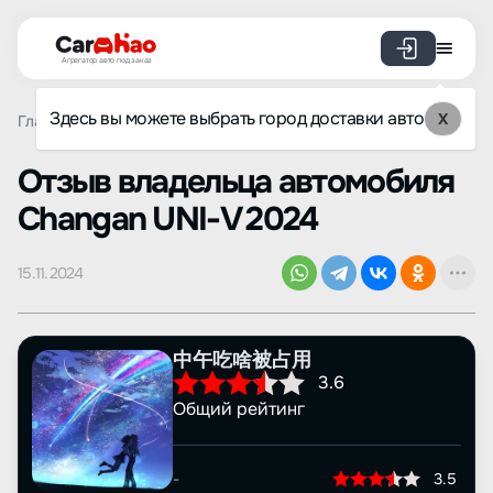
Агрегатор авто под заказ
Здесь вы можете выбрать город доставки авто
X
Главная
Отзывы
Changan
UNI-V
Просмотр отзыва
Oтзыв владельца автомобиля
Changan UNI-V 2024
15.11.2024
中午吃啥被占用
3.6
Общий рейтинг
-
3.5