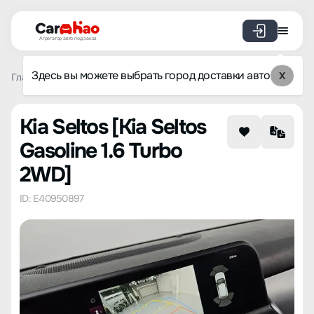
Агрегатор авто под заказ
Здесь вы можете выбрать город доставки авто
X
Главная
Каталог авто из Кореи
Kia
Seltos
Kia Selt
Kia Seltos [Kia Seltos
Gasoline 1.6 Turbo
2WD]
ID: E40950897