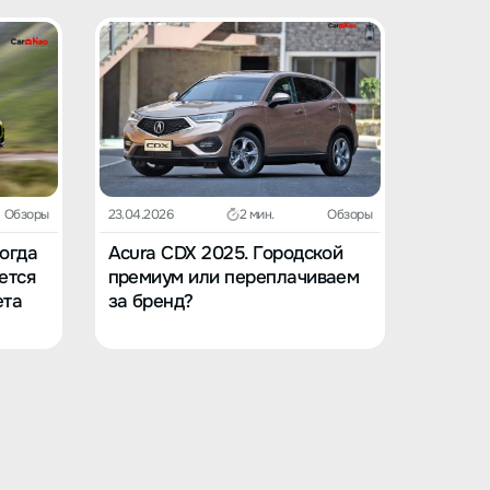
Обзоры
23.04.2026
2 мин.
Обзоры
23.04.202
Когда
Acura CDX 2025. Городской
Acura 
ется
премиум или переплачиваем
в вост
ета
за бренд?
заскуч