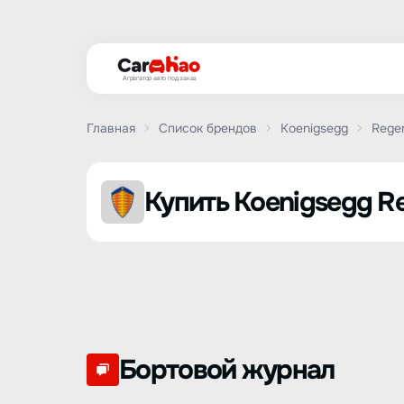
Агрегатор авто под заказ
Главная
Список брендов
Koenigsegg
Rege
Купить Koenigsegg Re
Бортовой журнал