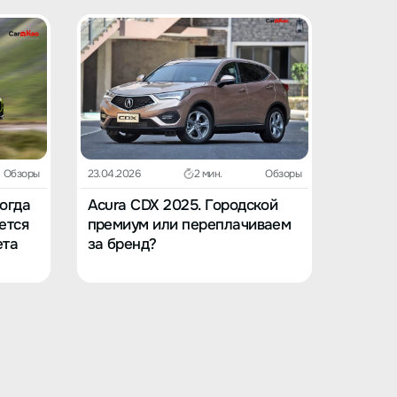
Обзоры
23.04.2026
2 мин.
Обзоры
23.04.202
Когда
Acura CDX 2025. Городской
Acura 
ется
премиум или переплачиваем
в вост
ета
за бренд?
заскуч