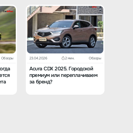
Обзоры
23.04.2026
2 мин.
Обзоры
23.04.202
Когда
Acura CDX 2025. Городской
Acura 
ется
премиум или переплачиваем
в вост
ета
за бренд?
заскуч