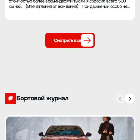
стоимостью более восьмидесяти тысяч, я сбросил всего 500
юаней. 【Впечатления от вождения】 При движении особо не
отличается. 【Расход топлива】 Можно принять. 【Запас
хода】 Нормально. 【Отношение продаж】 Пойдет.
【Стоимость обслуживания】 Экономично. 【Опыт вождения и
комфорт пассажиров】 Пространство отличное.
Смотреть все
Бортовой журнал