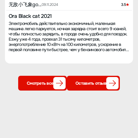
无敌小飞象go...
09.11.2024
3.5
Ora Black cat 2021
Электромобиль действительно экономичный, маленькая
машина легко паркуется, ночная зарядка стоит всего 9 юаней,
чтобы полностью зарядить, в городе очень удобно для поездок.
Езжу уже 4 года, проехал 31 тысячу километров,
энергопотребление 10 кВтч на 100 километров, ускорение в
первой половине пути быстрее, чем у бензинового автомобиля,
но после 50 км/ч мощность разгона недостаточна,
амортизаторы практически отсутствуют, ведь машина стоит
недорого. Грейт Вол не знает, зачем прекращать выпуск,
говорят, что на каждой проданной машине теряют деньги, а
сейчас малолитражки продаются отлично, как же у других нет
убытков: у Seagull, Mini EV, Panda Mini, Dolphin, Starwish, столько
Смотреть все
Оставить отзыв
моделей, у них хорошие продажи. Грейт Вол, что сказать,
использует слишком качественные материалы, и не может
контролировать затраты, а сейчас цены на батареи тоже
снизились. В те годы, когда продажи были высокими, батареи
стоили больше всего, эх, не повезло. У маленькой машины
парковка удобна, но места недостаточно: сзади два ребенка не
могут разыграться, подпрыгивают и ударяются головой. Еще
пару лет посмотрю, как электромобили будут развиваться.
Недавно в семье заменили бензиновую машину, сменили
Langdong на Ruijie L, намного просторнее, но для поездок по