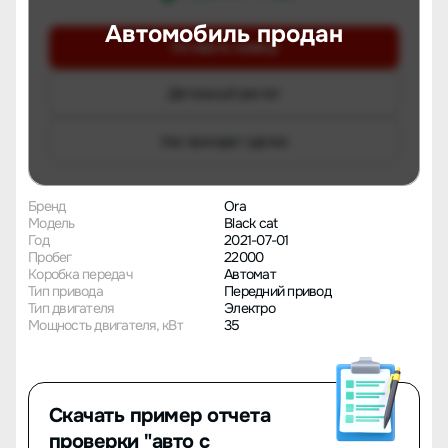
Автомобиль продан
Оставить заявку
Детальный расчет
Как проходит сделка
Бренд
Ora
Модель
Black cat
Год
2021-07-01
Пробег
22000
Коробка передач
Автомат
Тип привода
Передний привод
Тип двигателя
Электро
Мощность двигателя, кВт
35
Скачать пример отчета
проверки "авто с