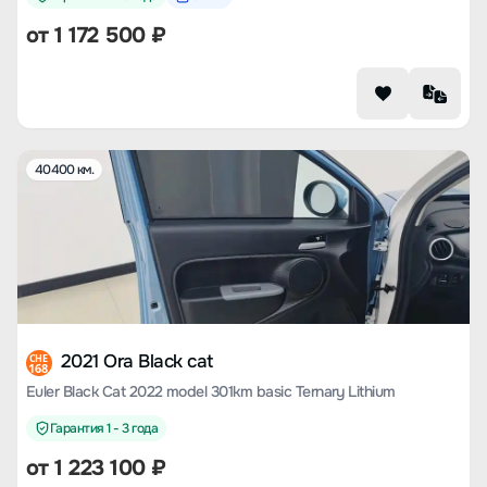
от
1 172 500
₽
40400 км.
2021 Ora Black cat
CHE
168
Euler Black Cat 2022 model 301km basic Ternary Lithium
Гарантия 1 - 3 года
от
1 223 100
₽