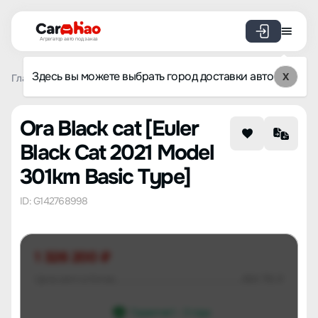
Агрегатор авто под заказ
Здесь вы можете выбрать город доставки авто
X
Главная
Список брендов
Ora
Black cat
Euler Black
Ora Black cat [Euler
Black Cat 2021 Model
301km Basic Type]
ID: G142768998
1 326 200 ₽
Цена авто в Китае
484 716 ₽
Гарантия 1 - 3 года