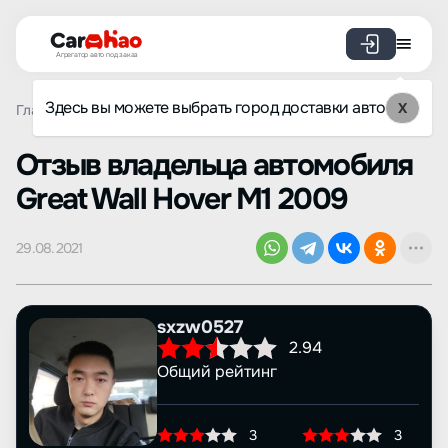
Агрегатор авто под заказ
Здесь вы можете выбрать город доставки авто
X
Главная
Отзывы
Great Wall
Hover M1
Просмотр от
Oтзыв владельца автомобиля
Great Wall Hover M1 2009
29.08.2021
sxzw0527
2.94
Общий рейтинг
3
3