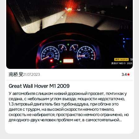
南桥叟
21.07.2023
3.4
Great Wall Hover M1 2009
У автомобиля слишком низкий дорожный просвет, почти как у
седана, с небольшим углом въезда; мощности недостаточно,
1.3 литровый двигатель без турбонаддува, при обгоне это
дается с трудом, на высокой скорости немного тяжело,
скорость не набирается; пространство немного ограничено, но
для одного-двух человек проблем нет, в самостоятельной
поездке одному очень комфортно. На данный момент пробег
составляет сто тысяч километров, я сам ездил из Юньнани в
Шанхай и в Чжэцзян без проблем, на протяжении более двух