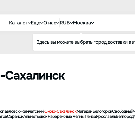
Каталог
Еще
О нас
RUB
Москва
Здесь вы можете выбрать город доставки ав
-Сахалинск
опавловск-Камчатский
Южно-Сахалинск
Магадан
Белогорск
Свободный
атов
Саранск
Альметьевск
Набережные Челны
Пенза
Ярославль
Белгород