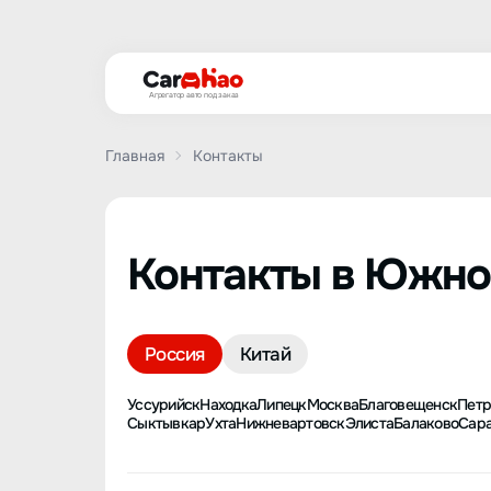
Агрегатор авто под заказ
Главная
Контакты
Контакты в Южно
Россия
Китай
Уссурийск
Находка
Липецк
Москва
Благовещенск
Петр
Сыктывкар
Ухта
Нижневартовск
Элиста
Балаково
Сар