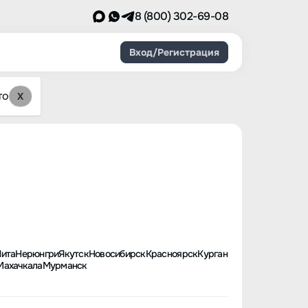
8 (800) 302-69-08
Вход/Регистрация
то
X
Чита
Нерюнгри
Якутск
Новосибирск
Красноярск
Курган
Махачкала
Мурманск