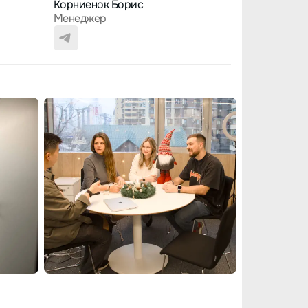
Корниенок Борис
Кудинова А
Менеджер
Координато