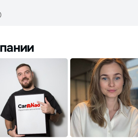
)
пании