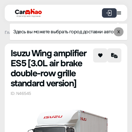
Агрегатор авто под заказ
Здесь вы можете выбрать город доставки авто
X
Главная
Список брендов
Isuzu
Wing amplifier ES5
3
Isuzu Wing amplifier
ES5 [3.0L air brake
double-row grille
standard version]
ID: N46545