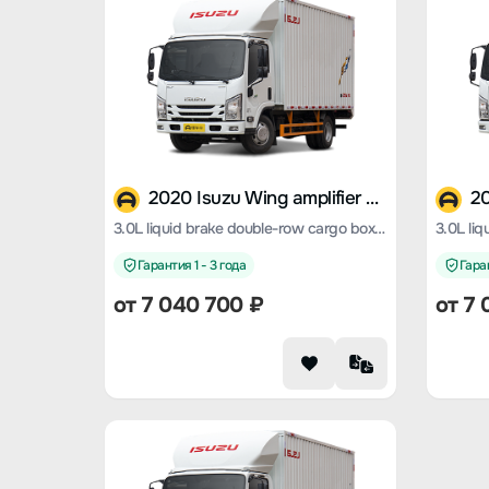
2020 Isuzu Wing amplifier ES5
3.0L liquid brake double-row cargo box standard version
Гарантия 1 - 3 года
Гаран
от 7 040 700 ₽
от 7