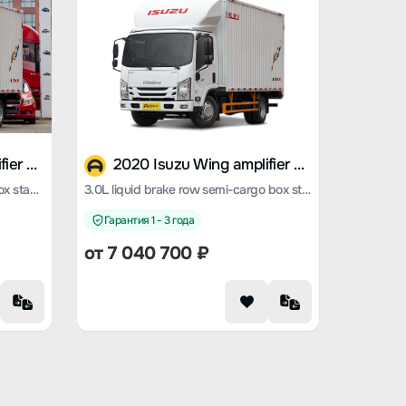
2020 Isuzu Wing amplifier ES5
2020 Isuzu Wing amplifier ES5
3.0L air brake single row cargo box standard version
3.0L liquid brake row semi-cargo box standard version
Гарантия 1 - 3 года
от 7 040 700 ₽