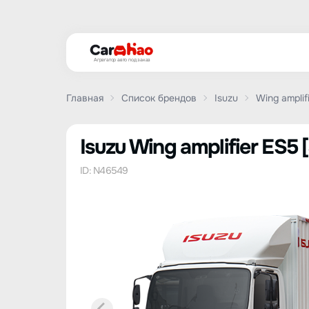
Агрегатор авто под заказ
Главная
Список брендов
Isuzu
Wing amplif
Isuzu Wing amplifier ES5 [
ID: N46549