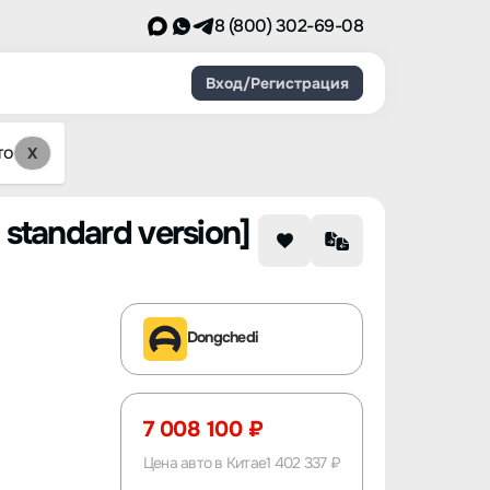
8 (800) 302-69-08
Вход/Регистрация
то
X
 standard version]
Dongchedi
7 008 100 ₽
Цена авто в Китае
1 402 337 ₽