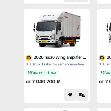
2020 Isuzu Wing amplifier ES5
3.0L liquid brake row semi-compartment grille standard version
Гарантия 1 - 3 года
Гаран
от 7 040 700 ₽
от 7 