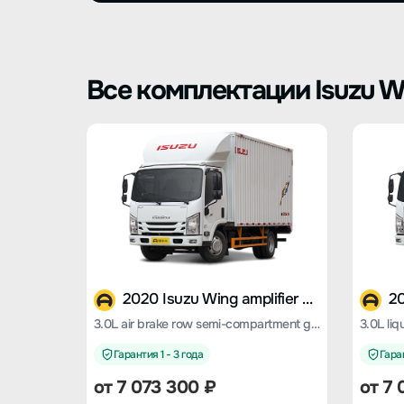
Все комплектации Isuzu Wi
2020 Isuzu Wing amplifier ES5
3.0L air brake row semi-compartment grille standard version
Гарантия 1 - 3 года
Гаран
от 7 073 300 ₽
от 7