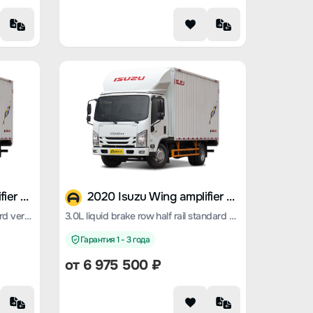
2020 Isuzu Wing amplifier ES5
2020 Isuzu Wing amplifier ES5
3.0L air brake row half rail standard version
3.0L liquid brake row half rail standard version
Гарантия 1 - 3 года
от 6 975 500 ₽