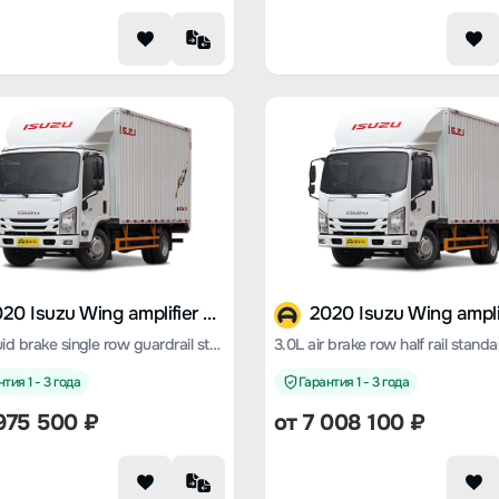
2020 Isuzu Wing amplifier ES5
3.0L liquid brake single row guardrail standard version
тия 1 - 3 года
Гарантия 1 - 3 года
 975 500 ₽
от 7 008 100 ₽