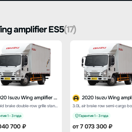
ng amplifier ES5
(17)
2020 Isuzu Wing amplifier ES5
3.0L liquid brake double-row grille standard version
тия 1 - 3 года
Гарантия 1 - 3 года
 040 700 ₽
от 7 073 300 ₽