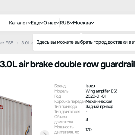
Каталог
Еще
О нас
RUB
Москва
Здесь вы можете выбрать город доставки ав
ier ES5
3.0L air brake double row guardrail standard version
3.0L air brake double row guardrail
Бренд
Isuzu
Модель
Wing amplifier ES5
Год
2020-01-01
Коробка передач
Механическая
Тип привода
Задний привод
Тип двигателя
-
Объем
3
двигателя
Мощность
170
двигателя, лс