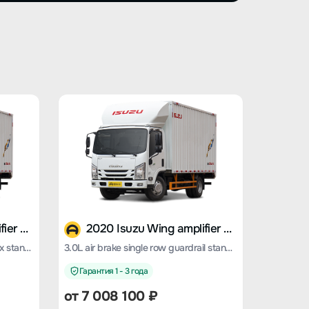
2020 Isuzu Wing amplifier ES5
2020 Isuzu Wing amplifier ES5
3.0L air brake row semi-cargo box standard version
3.0L air brake single row guardrail standard version
Гарантия 1 - 3 года
от 7 008 100 ₽