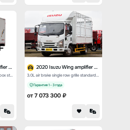
2020 Isuzu Wing amplifier ES5
2020 Isuzu Wing amplifier ES5
3.0L air brake double-row cargo box standard version
3.0L air brake single row grille standard version
Гарантия 1 - 3 года
от 7 073 300 ₽