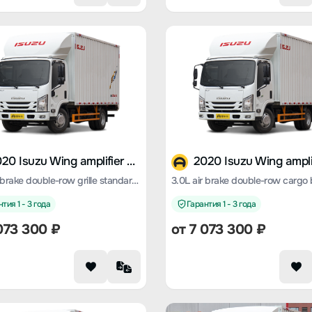
2020 Isuzu Wing amplifier ES5
3.0L air brake double-row grille standard version
тия 1 - 3 года
Гарантия 1 - 3 года
073 300 ₽
от 7 073 300 ₽