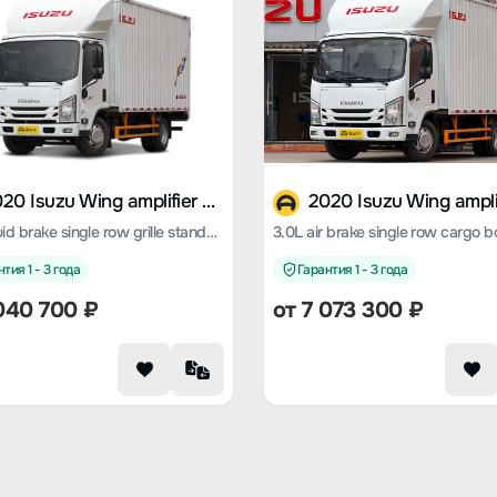
2020 Isuzu Wing amplifier ES5
3.0L liquid brake single row grille standard version
тия 1 - 3 года
Гарантия 1 - 3 года
 040 700 ₽
от 7 073 300 ₽