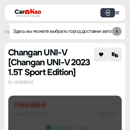
Агрегатор авто под заказ
Здесь вы можете выбрать город доставки авто
X
Главная
Список брендов
Changan
UNI-V
Changan U
Changan UNI-V
[Changan UNI-V 2023
1.5T Sport Edition]
ID: U20936212
3 013 300 ₽
Цена авто в Китае
931 601 ₽
Гарантия 1 - 3 года