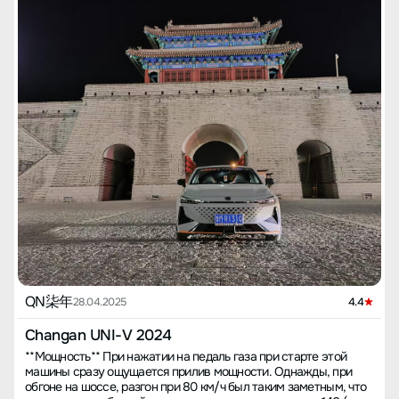
QN柒年
28.04.2025
4.4
Changan UNI-V 2024
**Мощность** При нажатии на педаль газа при старте этой
машины сразу ощущается прилив мощности. Однажды, при
обгоне на шоссе, разгон при 80 км/ч был таким заметным, что