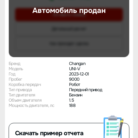
Автомобиль продан
Оставить заявку
Детальный расчет
Как проходит сделка
Бренд
Changan
Модель
UNI-V
Год
2023-12-01
Пробег
9000
Коробка передач
Робот
Тип привода
Передний привод
Тип двигателя
Бензин
Объем двигателя
1.5
Мощность двигателя, лс
188
Скачать пример отчета