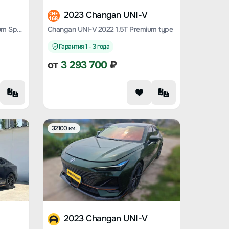
2023 Changan UNI-V
CHE
168
Changan UNI-V 2024 1.5T Premium Sports Type
Changan UNI-V 2022 1.5T Premium type
Гарантия 1 - 3 года
от
3 293 700
₽
32100 км.
2023 Changan UNI-V