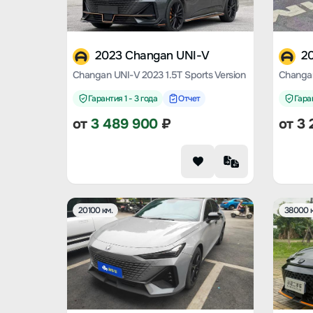
2023 Changan UNI-V
2
Changan UNI-V 2023 1.5T Sports Version
Гарантия 1 - 3 года
Отчет
Гаран
от
3 489 900
₽
от
3 
20100 км.
38000 к