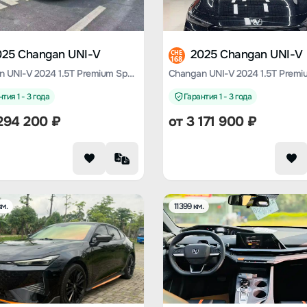
025 Changan UNI-V
2025 Changan UNI-V
CHE
168
Changan UNI-V 2024 1.5T Premium Sports Type
Changan UNI-V 2024 1.5T Premi
тия 1 - 3 года
Гарантия 1 - 3 года
294 200
₽
от
3 171 900
₽
м.
11399 км.