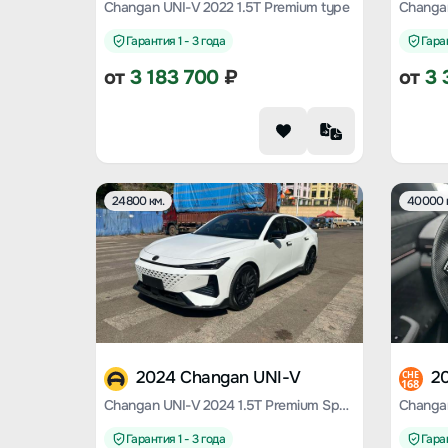
Changan UNI-V 2022 1.5T Premium type
Changan
Гарантия 1 - 3 года
Гаран
от
3 183 700
₽
от
3 
24800 км.
40000 
2024 Changan UNI-V
2
CHE
168
Changan UNI-V 2024 1.5T Premium Sports Type
Changan
Гарантия 1 - 3 года
Гаран