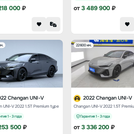
218 000
₽
от
3 489 900
₽
м.
22600 км.
022 Changan UNI-V
2022 Changan UNI-V
 UNI-V 2022 1.5T Premium type
Changan UNI-V 2022 1.5T Premi
тия 1 - 3 года
Гарантия 1 - 3 года
253 500
₽
от
3 336 200
₽