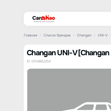
Агрегатор авто под заказ
Главная
Список брендов
Changan
UNI-V
Changan UNI-V [Changan 
ID: G154882254