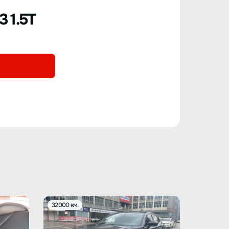
 1.5T
32000 км.