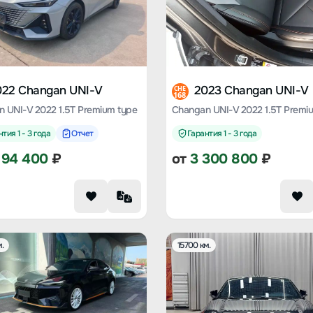
022 Changan UNI-V
2023 Changan UNI-V
CHE
168
 UNI-V 2022 1.5T Premium type
Changan UNI-V 2022 1.5T Premi
тия 1 - 3 года
Отчет
Гарантия 1 - 3 года
194 400
₽
от
3 300 800
₽
.
15700 км.