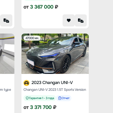
от
3 367 000
₽
47000 км.
2023 Changan UNI-V
um type
Changan UNI-V 2023 1.5T Sports Version
Гарантия 1 - 3 года
Отчет
от
3 371 700
₽