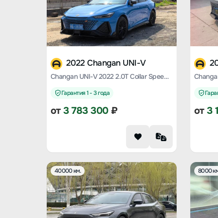
2022 Changan UNI-V
2
Changan UNI-V 2022 2.0T Collar Speed Version
Changan
Гарантия 1 - 3 года
Гаран
от
3 783 300
₽
от
3 
40000 км.
8000 км