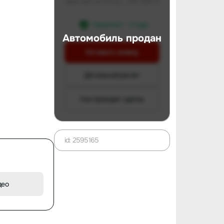
Цена авто в Китае
997 806 ₽
Гарантия 1 - 3 года
Автомобиль продан
Оставить заявку
Детальный расчет
Как проходит сделка
id: 2595165
део