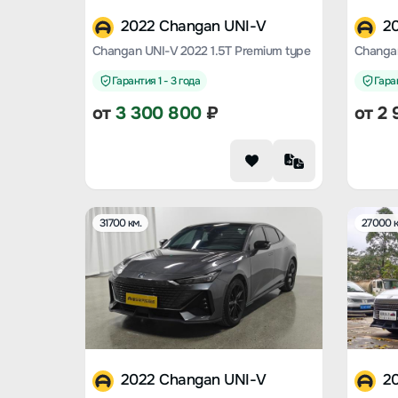
2022 Changan UNI-V
2
Changan UNI-V 2022 1.5T Premium type
Гарантия 1 - 3 года
Гаран
от
3 300 800
₽
от
2 
31700 км.
27000 к
2022 Changan UNI-V
2