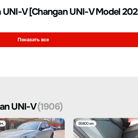
UNI-V [Changan UNI-V Model 2023
Показать все
an UNI-V
(1906)
м.
55800 км.