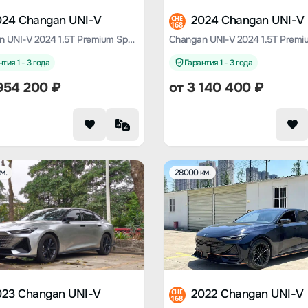
024 Changan UNI-V
2024 Changan UNI-V
CHE
168
Changan UNI-V 2024 1.5T Premium Sports Type
тия 1 - 3 года
Гарантия 1 - 3 года
954 200
₽
от
3 140 400
₽
м.
28000 км.
023 Changan UNI-V
2022 Changan UNI-V
CHE
168