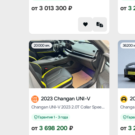
от
3 013 300
₽
от
3 
20000 км.
36200 к
2023 Changan UNI-V
2
CHE
168
Changan UNI-V 2023 2.0T Collar Speed Version
Changan
Гарантия 1 - 3 года
Гаран
от
3 698 200
₽
от
3 