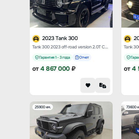
2023 Tank 300
20
Tank 300 2023 off-road version 2.0T Challenger
Гарантия 1 - 3 года
Отчет
Гаран
от
4 867 000
₽
от
4 
25900 км.
73600 к