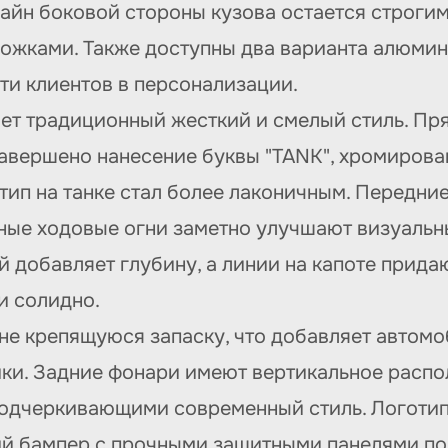
изайн боковой стороны кузова остается строги
ками. Также доступны два варианта алюминие
ти клиентов в персонализации.
ет традиционный жесткий и смелый стиль. Пр
авершено нанесение буквы "TANK", хромирова
отип на танке стал более лаконичным. Передн
ные ходовые огни заметно улучшают визуаль
й добавляет глубину, а линии на капоте прид
и солидно.
не крепящуюся запаску, что добавляет автом
ки. Задние фонари имеют вертикальное расп
одчеркивающими современный стиль. Логотип 
задний бампер с прочными защитными панелями 