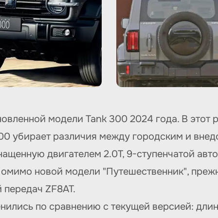
овленной модели Tank 300 2024 года. В этот р
300 убирает различия между городским и вне
нащенную двигателем 2.0T, 9-ступенчатой авт
Помимо новой модели "Путешественник", преж
й передач ZF8AT.
нились по сравнению с текущей версией: длин