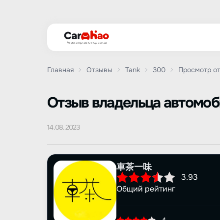
Агрегатор авто под заказ
Главная
Отзывы
Tank
300
Просмотр о
Oтзыв владельца автомо
14.08.2023
車茶一味
3.93
Общий рейтинг