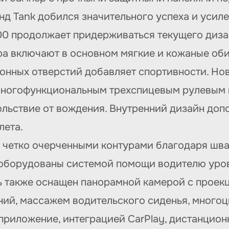
нд Tank добился значительного успеха и усиле
00 продолжает придерживаться текущего диза
а включают в основном мягкие и кожаные оби
ионных отверстий добавляет спортивности. Нов
ногофункциональным трехспицевым рулевым 
льствие от вождения. Внутренний дизайн доп
лета.
 четко очерченными контурами благодаря шва
оборудованы системой помощи водителю уровн
ь также оснащен панорамной камерой с проек
ий, массажем водительского сиденья, многоц
риложение, интеграцией CarPlay, дистанцион