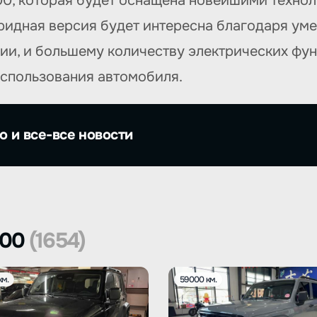
0, которая будет оснащена новейшими техноло
ибридная версия будет интересна благодаря ум
и, и большему количеству электрических функ
использования автомобиля.
о и все-все новости
300
(1654)
км.
59000 км.