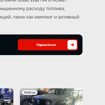
гиями Great Wall hi4 и может
еньшенному расходу топлива,
ций, таких как кемпинг и активный
Подписаться
75000 км.