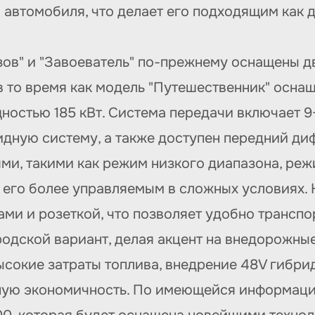
автомобиля, что делает его подходящим как д
зов" и "Завоеватель" по-прежнему оснащены д
 то время как модель "Путешественник" оснаще
ностью 185 кВт. Система передачи включает 
идную систему, а также доступен передний д
и, такими как режим низкого диапазона, реж
т его более управляемым в сложных условиях.
ами и розеткой, что позволяет удобно трансп
одской вариант, делая акцент на внедорожные 
высокие затраты топлива, внедрение 48V гибр
ную экономичность. По имеющейся информации