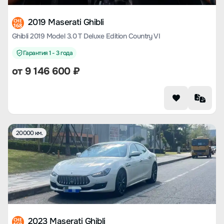
2019 Maserati Ghibli
CHE
168
Ghibli 2019 Model 3.0 T Deluxe Edition Country VI
Гарантия 1 - 3 года
от
9 146 600
₽
20000 км.
2023 Maserati Ghibli
CHE