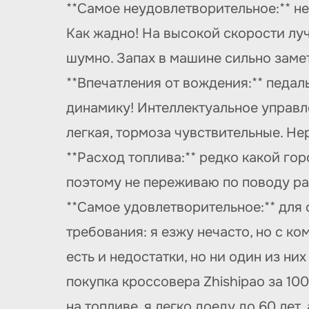
**Самое неудовлетворительное:** не
Как жадно! На высокой скорости луч
шумно. Запах в машине сильно замет
**Впечатления от вождения:** педал
динамику! Интеллектуальное управле
легкая, тормоза чувствительные. Н
**Расход топлива:** редко какой го
поэтому не переживаю по поводу ра
**Самое удовлетворительное:** для
требования: я езжу нечасто, но с к
есть и недостатки, но ни один из ни
покупка кроссовера Zhishipao за 10
на топливе, я легко доеду до 60 лет