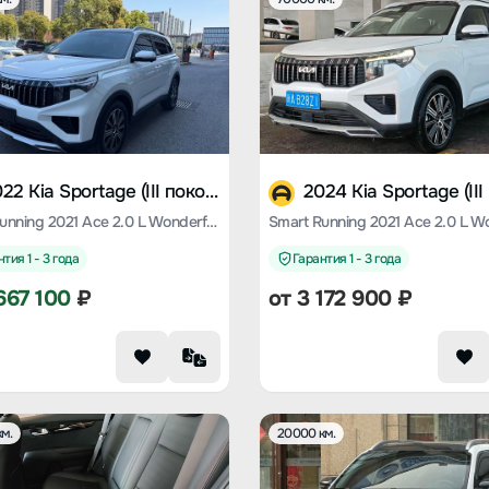
2022 Kia Sportage (III поколение)
Smart Running 2021 Ace 2.0 L Wonderful Version
тия 1 - 3 года
Гарантия 1 - 3 года
667 100
₽
от
3 172 900
₽
м.
20000 км.