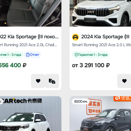
2022 Kia Sportage (III поколение)
Kia Smart Running 2021 Ace 2.0L Challenge Edition
тия 1 - 3 года
Отчет
Гарантия 1 - 3 года
656 400
₽
от
3 291 100
₽
.
8300 км.