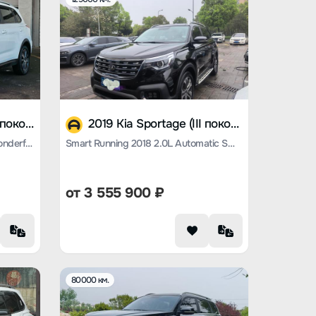
2024 Kia Sportage (III поколение)
2019 Kia Sportage (III поколение)
Smart Running 2021 Ace 2.0 L Wonderful Version
Smart Running 2018 2.0L Automatic Smart Enjoy Deluxe Edition Country V
от
3 555 900
₽
80000 км.