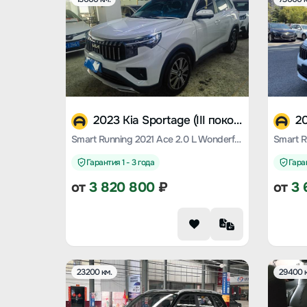
2023 Kia Sportage (III поколение)
Smart Running 2021 Ace 2.0 L Wonderful Version
Гарантия 1 - 3 года
Гаран
от
3 820 800
₽
от
3 
23200 км.
29400 к