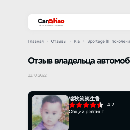
Агрегатор авто под заказ
Главная
Отзывы
Kia
Sportage (III поколени
Oтзыв владельца автомо
22.10.2022
锦秋笑笑生鲁
4.2
Общий рейтинг