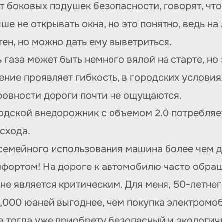
т боковых подушек безопасности, говорят, что
ше не открывать окна, но это понятно, ведь 
ен, но можно дать ему выветриться.
ь газа может быть немного вялой на старте, но
ние проявляет гибкость, в городских условия
еровности дороги почти не ощущаются.
родской внедорожник с объемом 2.0 потребляет
схода.
 семейного использования машина более чем д
омфортом! На дороге к автомобилю часто обращ
х не является критическим. Для меня, 50-летне
0,000 юаней выгоднее, чем покупка электромо
, а тогда уже приобрету безопасный и экологи