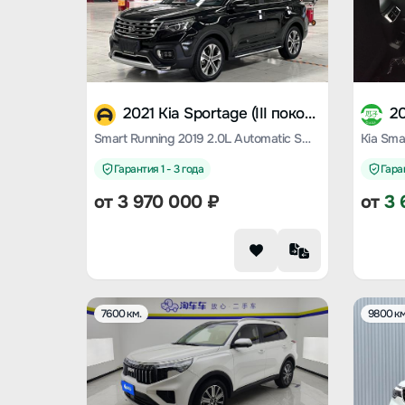
2021 Kia Sportage (III поколение)
Smart Running 2019 2.0L Automatic Smart Enjoy Deluxe Edition
Гарантия 1 - 3 года
Гаран
от
3 970 000
₽
от
3 
7600 км.
9800 км