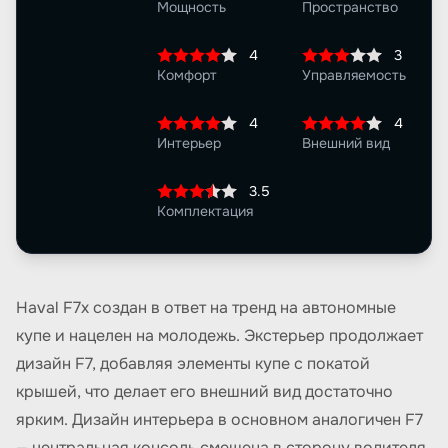
Мощность
Пространство
4
3
Комфорт
Управляемость
4
4
Интерьер
Внешний вид
3.5
Комплектация
Haval F7x создан в ответ на тренд на автономные
купе и нацелен на молодежь. Экстерьер продолжает
дизайн F7, добавляя элементы купе с покатой
крышей, что делает его внешний вид достаточно
ярким. Дизайн интерьера в основном аналогичен F7
— центральная консоль смещена в сторону водителя,