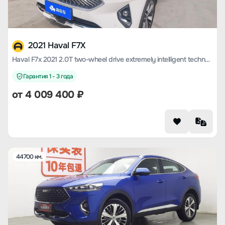
2021 Haval F7X
Haval F7x 2021 2.0T two-wheel drive extremely intelligent technology version
Гарантия 1 - 3 года
от
4 009 400
₽
44700 км.