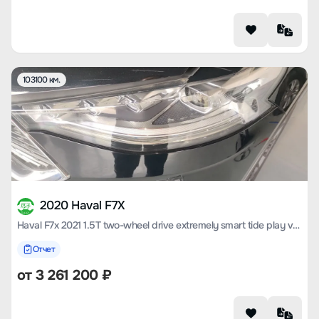
103100 км.
2020 Haval F7X
Haval F7x 2021 1.5T two-wheel drive extremely smart tide play version
Отчет
от
3 261 200
₽