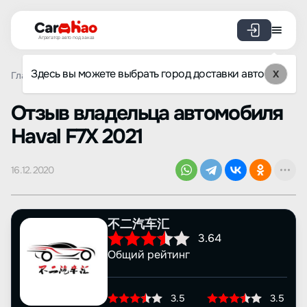
Агрегатор авто под заказ
Здесь вы можете выбрать город доставки авто
X
Главная
Отзывы
Haval
F7X
Просмотр отзыва
Oтзыв владельца автомобиля
Haval F7X 2021
16.12.2020
不二汽车汇
3.64
Общий рейтинг
3.5
3.5