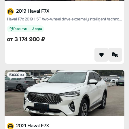
2019 Haval F7X
Haval F7x 2019 1.5T two-wheel drive extremely intelligent technology version
Гарантия 1 - 3 года
от
3 174 900
₽
53000 км.
2021 Haval F7X