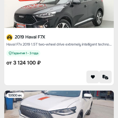
2019 Haval F7X
Haval F7x 2019 1.5T two-wheel drive extremely intelligent technology version
Гарантия 1 - 3 года
от
3 124 100
₽
53500 км.