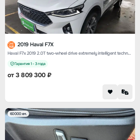
2019 Haval F7X
CHE
168
Haval F7x 2019 2.0T two-wheel drive extremely intelligent technology version
Гарантия 1 - 3 года
от
3 809 300
₽
60000 км.