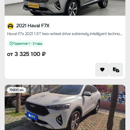
2021 Haval F7X
Haval F7x 2021 1.5T two-wheel drive extremely intelligent technology version
Гарантия 1 - 3 года
от
3 325 100
₽
79800 км.