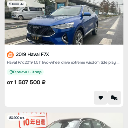
53000 км.
2019 Haval F7X
CHE
168
Haval F7x 2019 1.5T two-wheel drive extreme wisdom tide play edition lite
Гарантия 1 - 3 года
от
1 507 500
₽
80400 км.