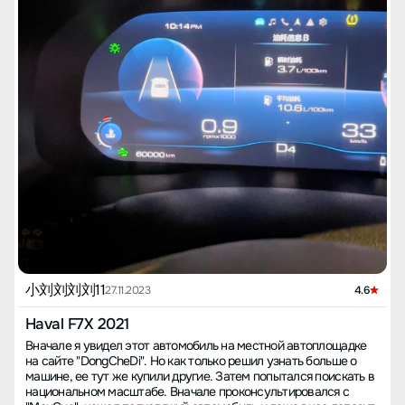
小刘刘刘刘11
27.11.2023
4.6
Haval F7X 2021
Вначале я увидел этот автомобиль на местной автоплощадке
на сайте "DongCheDi". Но как только решил узнать больше о
машине, ее тут же купили другие. Затем попытался поискать в
национальном масштабе. Вначале проконсультировался с