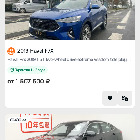
2019 Haval F7X
CHE
168
Haval F7x 2019 1.5T two-wheel drive extreme wisdom tide play edition lite
Гарантия 1 - 3 года
от
1 507 500
₽
80400 км.