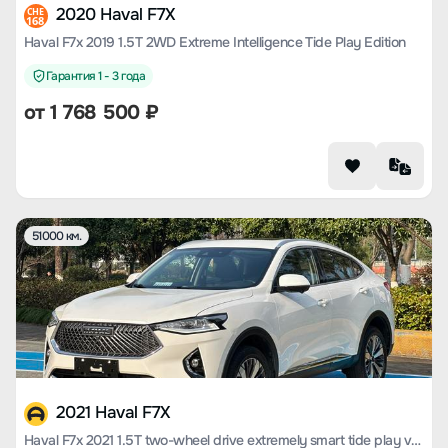
2020 Haval F7X
CHE
168
Haval F7x 2019 1.5T 2WD Extreme Intelligence Tide Play Edition
Гарантия 1 - 3 года
от
1 768 500
₽
51000 км.
2021 Haval F7X
Haval F7x 2021 1.5T two-wheel drive extremely smart tide play version