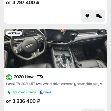
от
3 797 400
₽
42100 км.
2020 Haval F7X
Haval F7x 2021 1.5T two-wheel drive extremely smart tide play version
Гарантия 1 - 3 года
Отчет
от
3 236 400
₽