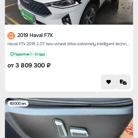
2019 Haval F7X
CHE
168
Haval F7x 2019 2.0T two-wheel drive extremely intelligent technology version
Гарантия 1 - 3 года
от
3 809 300
₽
60000 км.