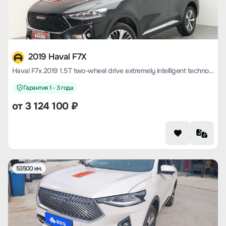
2019 Haval F7X
Haval F7x 2019 1.5T two-wheel drive extremely intelligent technology version
Гарантия 1 - 3 года
от
3 124 100
₽
53500 км.