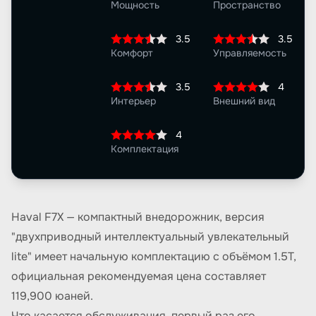
Мощность
Пространство
3.5
3.5
Комфорт
Управляемость
3.5
4
Интерьер
Внешний вид
4
Комплектация
Haval F7X — компактный внедорожник, версия
"двухприводный интеллектуальный увлекательный
lite" имеет начальную комплектацию с объёмом 1.5T,
официальная рекомендуемая цена составляет
119,900 юаней.
Что касается обслуживания, первый раз его