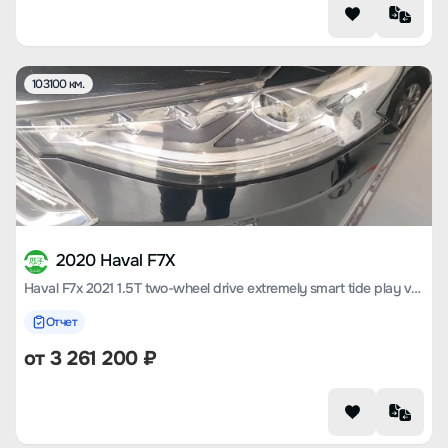
103100 км.
2020 Haval F7X
Haval F7x 2021 1.5T two-wheel drive extremely smart tide play version
Отчет
от
3 261 200
₽