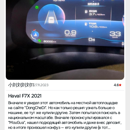
小刘刘刘刘11
27.11.2023
4.6
Haval F7X 2021
Вначале я увидел этот автомобиль на местной автоплощадке
на сайте "DongCheDi". Но как только решил узнать больше о
машине, ее тут же купили другие. Затем попытался поискать в
национальном масштабе. Вначале проконсультировался с
"MouGua", нашел подходящий автомобиль и даже внес депозит,
но в итоге произошел конфуз — его купили другие (в тот