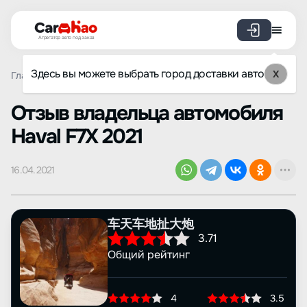
Агрегатор авто под заказ
Здесь вы можете выбрать город доставки авто
X
Главная
Отзывы
Haval
F7X
Просмотр отзыва
Oтзыв владельца автомобиля
Haval F7X 2021
16.04.2021
车天车地扯大炮
3.71
Общий рейтинг
4
3.5