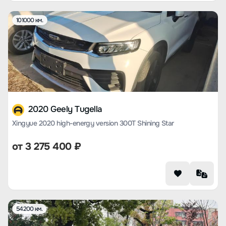
101000 км.
2020 Geely Tugella
Xingyue 2020 high-energy version 300T Shining Star
от
3 275 400
₽
54200 км.