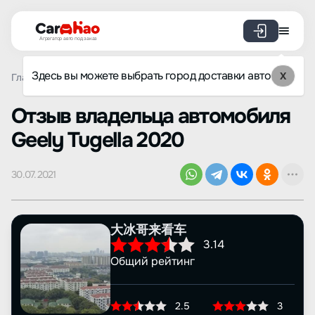
Агрегатор авто под заказ
Здесь вы можете выбрать город доставки авто
X
Главная
Отзывы
Geely
Tugella
Просмотр отзыва
Oтзыв владельца автомобиля
Geely Tugella 2020
30.07.2021
大冰哥来看车
3.14
Общий рейтинг
2.5
3