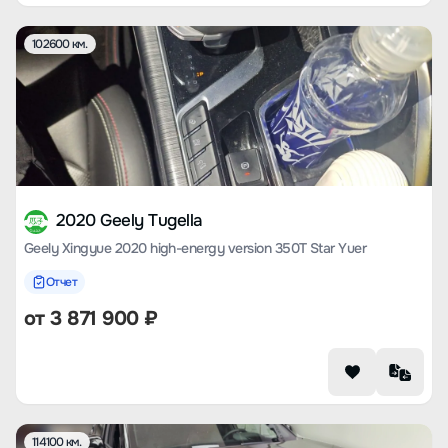
102600 км.
2020 Geely Tugella
Geely Xingyue 2020 high-energy version 350T Star Yuer
Отчет
от
3 871 900
₽
114100 км.