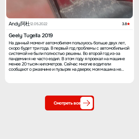
Andy阿杜
12.05.2022
3.8
Geely Tugella 2019
На данный момент автомобилем пользуюсь больше двух лет,
скоро будет три года. В первый год проблемы с автомобильной
системой не были полностью решены. Во второй год из-за
пандемии я не часто ездил. В этом году я проехал на машине
менее 20 тысяч километров. Сейчас многие водители
сообщают о ржавчине и пузырях на дверях; моя машина не
исключение, дверные панели начали покрываться пузырями.
Вначале я, несмотря на возражения семьи, поддерживал
отечественного производителя. Теперь понимаю, что я был
слишком молод и неопытен! Когда я покупал машину, я был
одним из первых владельцев. Машина не продавалась со
скидкой, и я ещё доплатил 12 тысяч за дополнительный пакет
Смотреть все
опций. На самом деле, позже этот пакет можно было получить
и без доплаты. В итоге я тогда потратил более 180 тысяч. Я
купил модель 1.5T Yao Xingzhe с трёхцилиндровым двигателем.
Возможно, тогда я просто решил протестировать автомобиль и
мне показалось, что он в порядке! Поэтому и говорю, что я был
слишком молод, чтобы принимать такие решения! Сейчас
машине скоро исполнится три года, никаких серьёзных