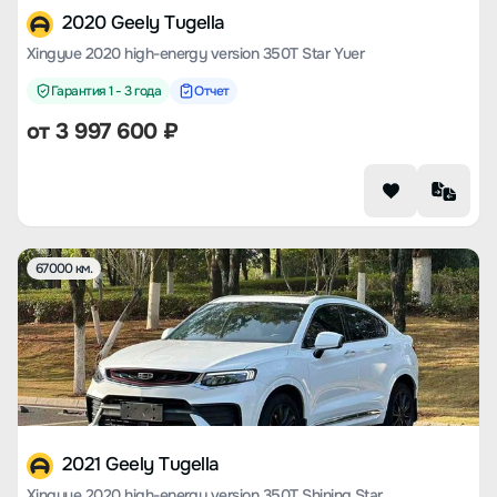
2020 Geely Tugella
Xingyue 2020 high-energy version 350T Star Yuer
Гарантия 1 - 3 года
Отчет
от
3 997 600
₽
67000 км.
2021 Geely Tugella
Xingyue 2020 high-energy version 350T Shining Star