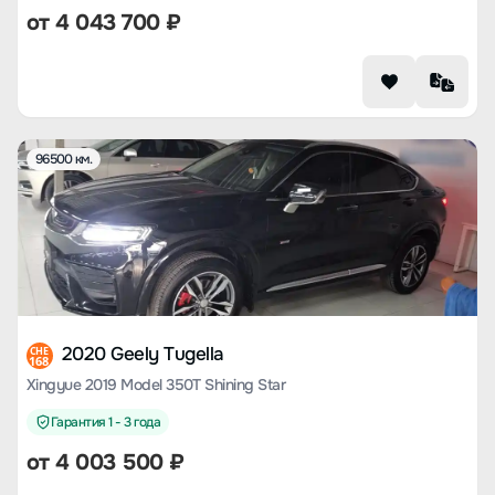
от
4 043 700
₽
96500 км.
2020 Geely Tugella
CHE
168
Xingyue 2019 Model 350T Shining Star
Гарантия 1 - 3 года
от
4 003 500
₽