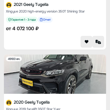
2021 Geely Tugella
Xingyue 2020 high-energy version 350T Shining Star
Гарантия 1 - 3 года
Отчет
от
4 072 100
₽
49100 км.
2020 Geely Tugella
Xingyue 2019 facelift 350T Star Yuer