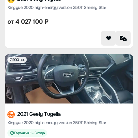
Xingyue 2020 high-energy version 350T Shining Star
от
4 027 100
₽
71900 км.
2021 Geely Tugella
CHE
168
Xingyue 2020 high-energy version 350T Shining Star
Гарантия 1 - 3 года