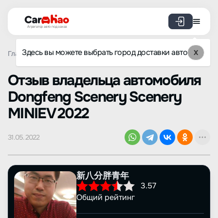
Агрегатор авто под заказ
Здесь вы можете выбрать город доставки авто
X
Главная
Отзывы
Dongfeng Scenery
Scenery MINIEV
Oтзыв владельца автомобиля
Dongfeng Scenery Scenery
MINIEV 2022
31.05.2022
新八分胖青年
3.57
Общий рейтинг