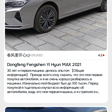
вид не имеет модного сейчас резкого разреза, он круглый и не
предоплатой без возврата, недавно окончил учебу, перед
привлекает внимание. На контрасте, передние части
выпуском получил водительское удостоверение, без единой
автомобилей таких моделей, как Star Ri, Besturn B70 и Shadow
копейки планировал покупку. Ежедневно просматривал
Panther, выглядят значительно лучше. Однако недавно у другой
информацию о машинах, никак не мог определиться между
марки появилась машина с такой же структурой передней
новыми и подержанными машинами, но потом узнал об этой
части, но еще менее привлекательная, так что мой MAX
модели, она показалась подходящей, и предоплата делала
выглядит чуть более сносно. Диски кажутся немного
предложение привлекательным, долго думал, вносить ли
маловатыми, а если бы ось была длиннее, выглядело бы
депозит. В процессе посетил дилера, но названная цена
гораздо эффектнее — небольшое разочарование. Двигатель,
заставила задуматься. Позже выяснил, что можно приобрести
если не задействуется турбина при старте, может показаться
через Сунин, потребовалось время для раздумий, и, наконец, в
немного вялым, как атмосферный мотор, но, как только
августе оформил на покупку, планировал забрать машину в
обороты превысят 2500, турбина вступает в действие и
конце года. Несмотря на изменения, 25 декабря разместил
устраняет вялость передней передачи, создавая лёгкий толчок
春风要开心cj
заказ, ожидал машину через два месяца, деньги на тот момент
11.03.2022
4.2
назад. Однако это также увеличивает расход топлива.
не собраны полностью, решил подождать. Но 25 января
Примерно на скорости от 40 км/ч и выше, мощность доступна
автомобиль прибыл, это застало врасплох, перед Новым
Dongfeng Fengshen Yi Hyun MAX 2021
по запросу. В общем, мощность хорошая. Управляемость:
годом, уже были планы, поэтому машину забрал только 11
30 лет и первая машина: делюсь опытом 【Общая
шасси плотное, на высоких скоростях боковые наклоны в
февраля. Сунин приняла первоначальный взнос, страхование
информация】 Прежде всего хочу сказать, что это моя первая
поворотах небольшие, что внушает уверенность. При старте и
покупали у дилера, сам разбирался с временными номерами,
покупка автомобиля, и я не очень хорошо разбираюсь в
торможении нет покачивания, руль относительно тяжелый и
налогом на покупку, регистрацию через третье лицо, сервис
машинах. Изначально мой бюджет был до 100 тысяч. Перед
становится более тяжёлым на высоких скоростях, что делает
Сунин и дилера оставил хорошее впечатление. 【Ощущения от
покупкой я тщательно изучал всю информацию об
управление более точным. Маневры по смене полосы и объезд
вождения】 В аспекте управления машина очень устойчива, с
автомобилях, ведь это моя первая машина, и я стремился к
препятствий даются без труда. Подвеска жестковата, при
начала управление кажется туповатым, но на 3 передаче и
идеалу - от цены и модели до конфигурации всех деталей. Для
проезде через люки задняя часть чувствует контуры и глубину
выше ускорение ровное, скорость набирается легко, мощность
обычной семьи важно купить машину с хорошим
— комфорт в сидениях не очень высокий. Салон довольно
оперативная. Еще один аспект — руль, мне очень нравится его
соотношением цены и качества, и, конечно же, всех
простой и сдержанный, декоративные добавки сделать
чувство, он чуть тяжелее, ощущается качество, реагирует на
интересует расход топлива. Прошло три месяца с момента
сложно. Например, вентиляционные отверстия скрыты, нельзя
каждое движение, предоставляет уверенность, недостаток в