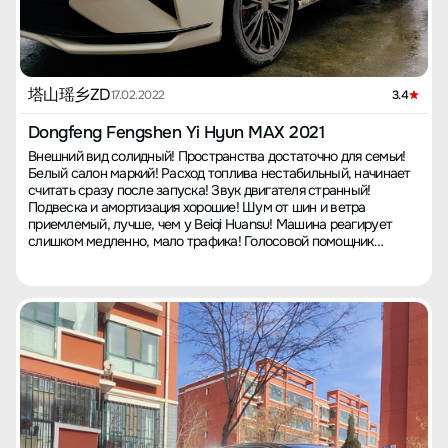
с шумом от дороги ситуация непонятная, на некоторых
нет. Также некоторые отмечают зазоры задних фонарей, их
участках полный порядок, а на некоторых кажется, будто мое
можно регулировать, но я этим не занимался. В целом, если
лицо касается дороги. Также на некоторых дорогах маленькие
учитывать внешний вид, конфигурацию, пространство и цену —
камни, которые поднимают шины, бьют по днищу, что может
этот автомобиль превзойдет все аналоги в этой категории. Я
навеять мысль о том, что машина разваливается. Особенно
советую сразу выбирать более дорогую версию, 'Super Daddy'.
шум при поездке по неасфальтированным дорогам. **Что
塔山瑶乡ZD
17.02.2022
3.4
больше всего не понравилось:** 1. Шум от шин и
недостаточный звукопоглощение подвески, надеюсь, что
Dongfeng Fengshen Yi Hyun MAX 2021
производитель в будущем уделит больше внимания этим
Внешний вид солидный! Пространства достаточно для семьи!
моментам. 2. Качество сборки Dongfeng действительно под
Белый салон маркий! Расход топлива нестабильный, начинает
вопросом, после двух тысяч километров шкив насоса
считать сразу после запуска! Звук двигателя странный!
охлаждения расшатался, приведя к перегреву и поломке
Подвеска и амортизация хорошие! Шум от шин и ветра
автомобиля на дороге. Да, вы не ослышались, проблема,
приемлемый, лучше, чем у Beiqi Huansu! Машина реагирует
которая может возникнуть после десяти лет эксплуатации,
слишком медленно, мало трафика! Голосовой помощник
случилась у меня через полмесяца, это явно связанно с
немного тугодум! 【Опыт покупки】 Изначально колебался
качеством сборки, у меня есть видео до и после, если кому
между "Qin dmi, Yidong, XuanYi, Yinglang", не ожидал, что куплю
интересно, обращайтесь. К счастью, дилер оказался на высоте,
именно эту машину. Предыдущая машина была "Beiqi Huansu
и ремень был достаточно прочным, чтобы не порваться.
S316", в октябре 2021 года друг соблазнил меня заменить
Поломка произошла днем, а уже на следующий день к 10 часам
машину и рекомендует Qin dmi! Ознакомившись с информацией
утра я забрал автомобиль. Я - инженер трубопроводов, знаю,
на Diding CheDi, сделал заказ. После заказа сообщили, что
когда как подтягивать гайки фланцев на кораблях четко по
придется ждать около двух месяцев, ничего страшного,
технологии, что укрепляет подозрения по поводу
подождем! В декабре машина прибыла, но сообщили, что
несовершенств процесса сборки или несоблюдения его
финансирование завода недоступно, менеджер предложил
производителями. Советую при первом ТО подтянуть шкив, но
обратиться к стороннему финансовому предложению, но
это потребует снятия колеса, примите решение сами. 3. Плохая
процент был слишком велик, да и плюс нужно было установить
шумоизоляция моторного отсека, звук двигателя на холостом
GPS за 3000 юаней, с чем я не согласился. В середине