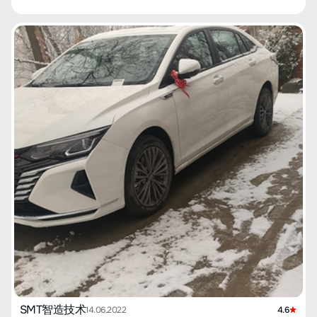
в темно-синем цвете, который должен скоро поступить в
салон, но после обсуждения с женой я остановился на черной
машине. Прошел месяц, а автомобиль так и не прибыл, и не
было никаких конкретных сроков доставки. В тот момент я
оказался в командировке в районе Цзяньян, где находится
дилерский центр, и решил зайти. Продавцы в салоне оказались
очень дружелюбными. Я сказал им, что заказал машину через
Suning, и назвал цену, на что они ответили, что могут продать
мне авто по той же цене и у них есть машины на складе. Я
сильно пожалел, что сделал заказ через Suning. Менеджер
Чэнь помогал мне и Suning. Он показал мне ту самую машину в
темно-синем цвете и предложил рассмотреть возможность
обмена, чтобы я мог сразу начать оформление документов на
машину. После долгих раздумий я выбрал эту машину, чтобы
скорее получить ее. 13 марта я окончательно определился, и
полагал, что до конца моей командировки 16 марта вопрос с
машиной решится. Однако, поскольку Suning должен был
отправить соответствующие документы из провинции Цзянсу,
я не смог уладить все дела вовремя, пришлось вернуться в
свой родной город в ста километрах отсюда. В итоге я
планировал забрать машину на выходных, но в Цзяньяне
началась эпидемия, что еще больше отсрочило доставку. В
конечном итоге машину я получил 7 апреля, почти два месяца
спустя после оформления заказа. 【Отношение продавцов】
После столь долгого ожидания продавцы Suning
компенсировали мне неудобства топливной картой на 500
SMT智造技术
14.06.2022
4.6