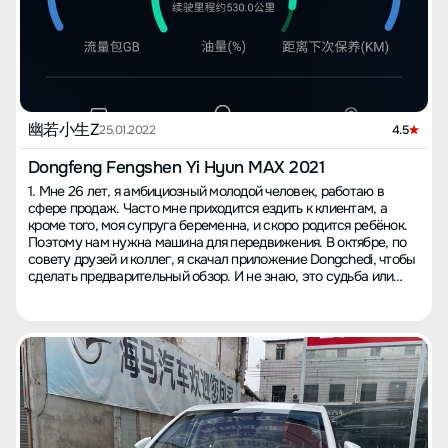
дизайн — это изюминка, но он требует регулярного ухода,
чтобы ворс оставался в одном направлении. Во время
вождения автомобиль оставляет приятное впечатление, он
достаточно упругий и мягкий на неровностях, практически без
вибраций. Уровень шума приемлемый, шумоизоляция хорошая
при закрытых окнах, но на некоторых частотах не идеальна,
особенно на грубой дороге, шум довольно заметный, на
обычной дороге он гораздо меньше. Управление автомобилем
幽若小生Z
25.01.2022
4.5
на высокой скорости и в режиме "змейка" отличается
точностью благодаря широкой колесной базе и хорошей
Dongfeng Fengshen Yi Hyun MAX 2021
настройке. При обычном или спокойном режиме вождения
1. Мне 26 лет, я амбициозный молодой человек, работаю в
автомобиль движется плавно, без рывков, но при резком
сфере продаж. Часто мне приходится ездить к клиентам, а
старте есть небольшая задержка, возможно, это связано с
кроме того, моя супруга беременна, и скоро родится ребёнок.
необходимостью переключения на спортивный режим для
Поэтому нам нужна машина для передвижения. В октябре, по
более быстрой реакции. Круиз-контроль и система
совету друзей и коллег, я скачал приложение Dongchedi, чтобы
автоматического вождения работают хорошо, что делает их
сделать предварительный обзор. И не знаю, это судьба или
особенно полезными для дальних поездок, автоматическое
нет, но сразу увидел автомобиль Fengshen Yixuan MAX. Его
увеличение и снижение скорости в зависимости от автомобиля
внушительный внешний вид привлёк мое внимание, а также
впереди. Единственное, о чем следует помнить —
его цена (хе-хе, средства ограничены). Конфигурации "младший
использование автомобильной автоматизации может вызвать
папа", "стильный папа", "модный папа", "крутой папа"
сонливость, когда вы едете в одиночку, поэтому будьте
соответствовали моему новому статусу отца. Кажется, это
осторожны. Звук в салоне автомобиля отличный, но не
судьба. 2. В городе есть два автосалона, и после
безупречный. Важно, чтобы источник звука был качественным,
многочисленных переговоров и сравнений я выбрал покупку в
при покупке флешки обязательно выбирайте многоканальную,
одном из них. В середине ноября, за цену 11.25, я приобрел
лучше всего Hi-Fi, иначе качество звука можно ощутить только
свою первую машину — средний комплект Super Cool Trendy
на очень высоком уровне громкости. Относительно стоимости,
Dad в цвете Shenmo Blue. Я был очень взволнован, чувствуя