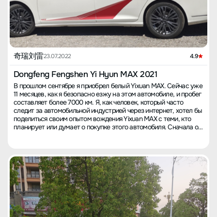
дергается, отклик медленный, но на скоростях выше 50-60 км/
ч он словно взлетает. На трассе уверенно обгоняет. 【Комфорт
при поездке】 Колесная база большая, это обеспечивает
просторное ощущение внутри, середина напольного коврика
низкая, так что с пространством и комфортом проблем нет.
Подвеска энергоемкая, в целом поездка комфортная. 【Расход
топлива】 Экономичность меня устраивает: на работу езжу по
奇瑞刘雷
23.07.2022
4.9
5 км, половина маршрута по городу, половина по пригородной
зоне, если не стараться экономить, расход составляет 7,0-7,5 л
Dongfeng Fengshen Yi Hyun MAX 2021
на 100 км; при экономичной езде можно снизить до 6,0-6,5 л,
В прошлом сентябре я приобрел белый Yixuan MAX. Сейчас уже
по загородным дорогам минимум 4,4 л, максимум 5,8 л. Я
11 месяцев, как я безопасно езжу на этом автомобиле, и пробег
редко езжу по трассам, поэтому не обратил внимания на
составляет более 7000 км. Я, как человек, который часто
расход. Сейчас у меня пробег в 2000 км, средний расход 7,0 л,
следит за автомобильной индустрией через интернет, хотел бы
из них 200 км по трассам, 500 км по загородным дорогам, и
поделиться своим опытом вождения Yixuan MAX с теми, кто
около 1300 км по городу. Кроме того, режим ECO показал
планирует или думает о покупке этого автомобиля. Сначала о
больший расход по сравнению с обычным. 【Динамика】 На
мощности: Yixuan MAX оснащен двигателем 1.5T с мощностью
малых скоростях и при трогании машина медленная, отклик
190 лошадиных сил, работающим в паре с семиступенчатой
педали газа вялый, но при скорости выше 50-60 км/ч она
мокрой системой с двойным сцеплением от Dekelake.
становится впечатляющей. Благодаря мощности в 190 л.с. езда
Платформа подвески - самая новая от Dongfeng. Я изучил
по трассе и загородным дорогам приносит удовольствие,
вопрос и выяснил, что эта коробка передач может
особенно при обгоне. 【Самое большое удовлетворение】
выдерживать максимальный крутящий момент в 300 Нм, что
Меня порадовали: пространство в салоне, удовольствие от
идеально подходит для двигателя Dongfeng Mach. Официально
вождения на высоких скоростях, хорошая стоимость,
заявлено, что разгон с 0 до 100 км/ч составляет 7,5 секунд, и,
практичность камеры 360°. Внешний вид автомобиля красивый,
по моим ощущениям, это действительно так — около 8 секунд.
интерьер тоже. Расход топлива вполне приличный, подвеска
Это впечатляет, и я не переживаю о качестве топлива. С
комфортная. Внешне автомобиль выглядит солидно, не