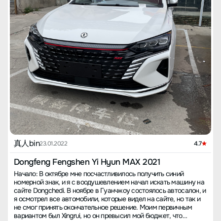
недостатков не так много, ведь всем известно о высоком
себя обновлённым. Действительно, автомобили для мужчин —
уровне комплектации отечественных автомобилей. 1. Задний
это словно любимые большие игрушки. На сегодня, за два
фонарь только один, что едва ли уменьшает стоимость
месяца, я проехал 1000 километров, включая одну поездку
производства, по сравнению с бесплатными подарочными
домой; в основном, я катался по городу. Внешний вид и
пакетами для новых владельцев, но нарушает целостность
интерьер потрясающие, есть красный салон, который обычно
внешнего вида автомобиля. Для компании, стремящейся занять
встречается в люксовых автомобилях. Внешность
нишу среди брендов первого эшелона, такие детали важны,
внушительная, хотя коллеги говорят, это как базовая модель B-
это минус! 2. Для чего дарить коврик на одноразовое
класса (на мой взгляд, места достаточно). 3. Голосовое
использование в пакете для нового владельца? Лучше было бы
управление на центральном экране делает вождение более
подарить две подушки! 3. Автоматическое открытие-закрытие
удобным и безопасным. Мне очень нравится музыка в машине,
люка с голосовым управлением — это хорошо, но почему
хоть это и средняя комплектация, но очень качественная. Звук
нельзя так же закрывать шторки? Это все еще нужно делать
двигателя приемлемый, подвеска комфортная. Есть ещё один
вручную. Или в инструкции должно быть сказано, как это
отличный аспект — адаптивный круиз-контроль на скоростях,
сделать. Высококлассные автоматические автомобили
который отлично работает, автоматически следуя за
созданы для ленивых, почему бы не сделать их еще более
машинами, меняя скорость. Лично проверено, значительно
удобными?!
снижает нагрузку на правую ногу. 4. Есть две недостатки: во-
первых, шум от шин немного велик. В этой комплектации
真人bin
23.01.2022
4.7
установлены шины Wanli, и на некоторых асфальтированных
дорогах шум значительно заметен. Я обычно включаю музыку,
Dongfeng Fengshen Yi Hyun MAX 2021
чтобы нивелировать это. К тому же, я люблю слушать музыку.
Начало: В октябре мне посчастливилось получить синий
Во-вторых, расход топлива. Возможно, это моя первая машина,
номерной знак, и я с воодушевлением начал искать машину на
водительские права я получил в 2018 году, а из-за отсутствия
сайте Dongchedi. В ноябре в Гуанчжоу состоялось автосалон, и
опыта, не соблюдения привычек, расход топлива составляет в
я осмотрел все автомобили, которые видел на сайте, но так и
среднем 8.3. На скоростной трассе и высоким мостам
не смог принять окончательное решение. Моим первичным
потребление составляет около 5 литров, что довольно
вариантом был Xingrui, но он превысил мой бюджет, что
экономично, но в городе около 9 литров. После просмотра