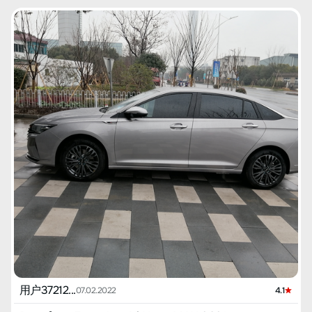
скидки и выиграл 400 юаней в акции, в итоге скидка составила
боитесь нажать на газ, она сразу же ускорится. Рулевое
необязательно относится к этой компании. Буду поддерживать
3301 (акция - 99 юаней). Внес предоплату 5000 юаней, заказал
управление хорошее, куда направите, туда и едет. 【Расход
то, что хорошо сделано. Надеюсь, что Dongfeng не подведет
18 декабря, обещали готовность к концу января, но уже 5 числа
топлива】 На данный момент проехал около 1800 километров,
нас, потребителей.
позвонили и сказали, что машина готова, что приятно удивило.
средний расход топлива 8.4! Кажется, что можно немного
Внес половину стоимости, взял кредит на 56000 юаней на 36
снизить, всем в машине не стоит включать зажигание, пока не
месяцев, общая стоимость составила 132,000 с копейками.
поедете, потому что как только запустите двигатель, сразу
Впечатления от вождения Поскольку зима в северных регионах
начнется подсчет расхода топлива (это значит, что Дунфэн
холодная, на холодную машину действительно не
стоит завести, только если собираетесь ехать, будь как ветер).
переключается передача, вначале разгон кажется немного
【Запас хода】 На данный момент не измерено, при получении
вялым, но это можно стерпеть, на более высоких скоростях
машины автосалон залил топлива на 355 юаней, показатель
довольно бодро. Поскольку комплектация почти максимальная,
пробега был 540 километров, проехав 100 километров, он
высокая, интеллектуальная система помощи лучше всего
показывал 580 километров. Вчера вечером индикатор топлива
работает на скорости около 80 км/ч, на трассе обгоном лучше
показывал одно деление, при этом запас хода 200 километров,
не рисковать, обнаружение полос вызывает некоторое
сегодня проехал около 50 километров, теперь показатель
беспокойство, система может вмешиваться в управление. На
пробега 70 километров. 【Наиболее понравилось】 Большое
высокой скорости в поворотах лучше полагаться на себя, иначе
пространство и стильный внешний вид. 【Наименее
можно столкнуться. Конечно, на поворотах скорость
понравилось】 1. Белый салон маркий 2. Машина реагирует
снижается, но все-таки лучше контролировать самому, хотя
медленно, мало трафика, когда его нет, голосовой помощник
технологии хороши, я верю в себя. Кстати, спортивный режим
немного тугодум (глух) 3. Звук двигателя странный, шум от шин
довольно клевый. На данный момент нет особых проблем.
и ветра все говорят, что сильный, но я могу его принять, по
Разве что однажды на трассе система помощи с радаром не
крайней мере, это лучше, чем Beiqi Huansu 4. На скорости 40-
сработала должным образом, вовремя не заметив близкое
60 км/ч слышен электрический шум, причина неизвестна,
расстояние. Расход топлива На данный момент проехал 1000
автосалон не знает ответа. 5. Зеркала не складываются,
км, средний расход около 8.5 литров. Однажды съездил по
автоматические дворники иногда капризничают.
магистралям, шоссе и проселочным дорогам в одну и другую
用户37212...
07.02.2022
4.1
сторону на более чем 200 км, минимальный расход составил
4.6 литра, что меня порадовало, на трассе минимальный был