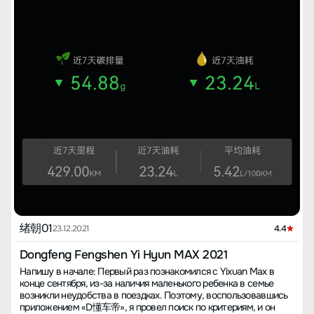
нет. На данный момент не сталкивался с проблемами ремонта,
мощность — одна из лучших среди китайских автомобилей. В
позже добавлю обновления. 【Мощность двигателя】 Проехал
первой и третьей передачах ускорение слабее, но с четвертой
60 км по горной дороге, по моим ощущениям, гибридная версия
передачей автомобиль буквально "взлетает". 2. **Коробка
на таких дорогах проявила себя не очень.
передач**: работает плавно, хотя временами встречались
небольшие рывки. 3. **Шасси**: Надежное и устойчивое шасси
позволяет комфортно управлять автомобилем на скоростях до
150 км/ч. ### Удобство пассажиров Yixuan MAX имеет самую
широкую колею в своем классе, обеспечивая комфорт даже
для троих пассажиров на заднем сидении. Багажник
просторный, но вмещает не столь высокие предметы из-за
особенностей дизайна. ### Расход топлива Расход топлива у
Yixuan MAX варьируется в зависимости от условий вождения и
составляет в среднем 7.6 литров на 100 км. На
автомагистралях, без пробок, на одном баке можно проехать
до 720 километров. ### Недостатки 1. **Шум**: На низких
скоростях и высоких оборотах двигатель может быть шумным,
но на высоких скоростях ситуация улучшается. 2. **Неточности
топливного датчика**: встречалась неточность в показаниях
уровня топлива дважды. 3. **Проблемы с трансмиссией при
绪朝01
23.12.2021
4.4
переключении на заднюю передачу**: иногда наблюдаются
рывки во время переключения. Планирую
Dongfeng Fengshen Yi Hyun MAX 2021
проконсультироваться в сервисе. О других проблемах с
Напишу в начале: Первый раз познакомился с Yixuan Max в
покрытием автомобиля я не замечал, краска кажется красивой
конце сентября, из-за наличия маленького ребенка в семье
и прочной. В будущем буду делиться новыми впечатлениями от
возникли неудобства в поездках. Поэтому, воспользовавшись
автомобиля!
приложением «D懂车帝», я провел поиск по критериям, и он