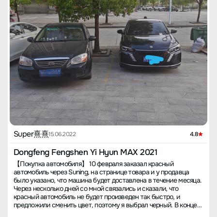
момента покупки я использую 92-й бензин с ближайшей
разбирающиеся люди считают, что стоит 200-300 тысяч.
заправки. Если есть возможность, заливайте 95-й, будет еще
Кондиционер работает отлично, в жаркой Хубэй достаточно
лучше. Хорошая лошадь заслуживает хорошего седла, а
второй скорости. Звукоизоляция для этой ценовой категории
хороший автомобиль — хорошего топлива! Теперь о том, что
хорошая, включив музыку, шум перестаёт беспокоить.
всех интересует больше всего — расход топлива. Я ежедневно
Акустика лучше, чем в автомобилях, которые я уже водил.
использую машину в городских условиях, на работу с двумя
【Наименее удовлетворительное】 Тонкое лакокрасочное
светофорами — расход составляет 8,5 литров. На трассе
покрытие, тонкая железная обшивка капота, на малых
расход падает до около 6,3 литра. Поговорим о пространстве:
скоростях машина неустойчива, однажды при нажатии на газ и
при покупке автомобиля никто не хочет ограничивать себя по
сразу же его отпуске двигатель заглох – да, заглох! Иногда на
объему пространства. Особенно в случае небольших
низких скоростях сильная тряска. Кроме того, лак откололся с
спортивных автомобилей, которые обычно не являются первым
крышек колесных дисков, не прошло и трёх месяцев.
автомобилем в семье. Мощностью и пространством он
Бесполезная блютуз-ключ карта, при прослушивании музыки
удовлетворяет, а цена приятно удивляет. Думаю, этот
звук навигатора слабый, не знаю, как отрегулировать. При
автомобиль отлично подходит для семейного использования,
закрывании дверей внутри звук как у металлической бочки, а
при этом вы можете насладиться отличной динамикой.
снаружи ощущение более качественное. В целом: автомобиль
Отличный выбор, попробуйте пройти тест-драйв в вашем
предлагает хорошее соотношение цены и качества. При
городе. В общем, я бы оценил автомобиль на 98 из 100 баллов.
Super熹熹
аккуратной езде экономичен, хотя еще немного уступает
15.06.2022
4.8
Внешний вид, динамика и пространство меня полностью
японским автомобилям. Внешний вид автомобилей Max
устраивают. Единственное, что хотелось бы улучшить — это
впечатляющий, белый цвет не очень пачкается – я еще и
Dongfeng Fengshen Yi Hyun MAX 2021
кнопка аварийной сигнализации на центральной панели. Она
немного ленив, за три месяца мыл машину всего три раза. Этот
【Покупка автомобиля】 10 февраля заказал красный
сенсорная, и когда руки влажные, ею неудобно пользоваться.
автомобиль лучше подходит для дальних поездок –
автомобиль через Suning, на странице товара и у продавца
Было бы хорошо, если бы ее заменили на физическую кнопку.
экономичный и мощный. Совместимость двигателя и
было указано, что машина будет доставлена в течение месяца.
Все опытные водители знают, насколько это важно во время
трансмиссии не идеальная, эталонные 190 лошадиных сил
Через несколько дней со мной связались и сказали, что
вождения. В приложении несколько фотографий с поездки.
более чем достаточно. Подвеска прочная, в целом Max стоит
красный автомобиль не будет произведен так быстро, и
своего.
предложили сменить цвет, поэтому я выбрал черный. В конце
месяца мне снова сообщили, что стоит дождаться автомобиля