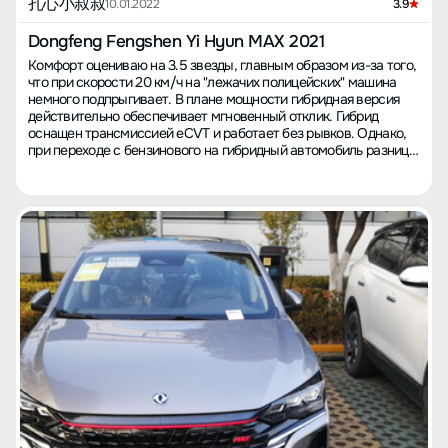
ТО в течение трех лет. Получение автомобиля: Я настоял на
扎心小叔叔
10.01.2022
3.9
прописании даты получения в контракте — до 10 января. Однако
время шло, а серый "Ла Ба" так и не появился. Меня
Dongfeng Fengshen Yi Hyun MAX 2021
спрашивали о разных цветах — синем, черном, белом, но мне
Комфорт оцениваю на 3.5 звезды, главным образом из-за того,
был нужен серый. В итоге, 10 января авто все равно не было, и
что при скорости 20 км/ч на "лежачих полицейских" машина
мне пришлось согласиться на белый цвет, хотя мне больше
немного подпрыгивает. В плане мощности гибридная версия
нравился серый. Процесс получения не вызвал трудностей.
действительно обеспечивает мгновенный отклик. Гибрид
Машина выглядела отлично, и в управлении проблемы
оснащен трансмиссией eCVT и работает без рывков. Однако,
отсутствовали. Я — неопытный водитель, так что сравнивать не
при переходе с бензинового на гибридный автомобиль разница
с чем. Авто провел сотню километров от салона до
ощущается, особенно если привык нажимать педаль газа.
автоинспекции и обратно, всё прошло гладко. Правда,
Постепенно адаптировавшись, можно включить высокое
запарковавшись слишком близко к бордюру, я поцарапал диск.
восстановление энергии, и в большинстве случаев управлять
Опыт эксплуатации: Пробег пока только сто километров.
автомобилем с помощью одной педали. 【Самое
Подвеска хорошая, шумоизоляция тоже устраивает.
неудовлетворительное】 Шумоизоляция не на высоте, плохая
Максимальная скорость пока 100 км/ч, и я не ощутил
герметичность автомобиля, через двери дует ветер. В
дискомфорта. 360-градусная камера отличная, работает
гибридной версии зеленая полоска на внутренней отделке
предупреждение о наличии машин сбоку и сзади. Тормозная
отражается в оконных стеклах. 【Впечатления от вождения】 С
система, опять же, на высоте. Меня всё устраивает, поэтому я
гибридным двигателем мощность мгновенно доступна, нет
поставил максимальные оценки. Однако модерация отвергла
рывков. Режим рекуперации энергии подходит для
мой отзыв, сказав, что не хватает причин для столь высоких
большинства условий вождения и позволяет управлять
оценок. Не умею писать хвалебные отзывы, и не в чем было
автомобилем с помощью одной педали. 【Опыт покупки】
придраться, так что мне пришлось снизить оценки… Ха-ха.
Покупка в Пекине, пришлось в самый раз, так как у автосалона
Позже, если возникнут новые впечатления или вопросы, я
был в наличии гибрид. Ничего особенного, можно отметить
поделюсь ими. Объяснение: на графике среднего расхода
хорошее обслуживание (по многим платным услугам есть
топлива показаны данные за последние 7 дней. Я проехал
выбор — нужны они или нет). 【Цена автомобиля】 На
всего 102 километра, средний расход — около 6 литров на 100
гибридную версию не было никаких скидок, только субсидия за
км. Большинство поездок были по шоссе, так что это пока ни о