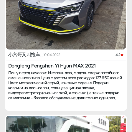
обнаружено. 3. Возможно, из-за того что первые две проблемы
драйве и сами оцените, что вам подходит. О расходе топлива:
с шумом были явно выражены и их удалось решить, я начал
многие водители говорят, что дисплей автомобиля показывает
слышать небольшой шум в области ремня безопасности. Звук
неточную информацию, и предпочитают использовать
не громкий, и я слышал его даже в машине коллеги. Пока не
приложения для более точного измерения. Так как я живу в
обращаю внимания. Возможно, у меня хороший слух, поэтому я
городе, где сложно ездить, за 23 дня я проехал всего 700 км. За
теперь слушаю музыку, когда вожу. Рывки при трогании с
это время я трижды заправился. Первый раз полностью
места: Сначала думал, что это из-за моей манеры вождения,
заправил пустой бак за 400 юаней, второй раз за 200,
но недавно поездил на корпоративном автомобиле BYD L3.
используя два деления, и третий раз за 105, используя одно
Оказалось, что он намного плавнее, чем моя машина. Теперь за
деление. Сейчас осталось два полных и одно полу. В общей
3 секунды до зеленого света отпускаю тормоз, давая машине
сложности получилось 700 км. Продавец сказал, что на полном
немного покатиться, и затем нажимаю на газ — это намного
小六哥又叫拖车...
баке можно проехать около 800 км. При сильном нажатии на
10.04.2022
4.2
помогает. Метод заключается в том, чтобы оставлять 3-
педаль газа расход топлива составляет 7-8 литров, при
метровый зазор перед впереди идущей машиной. Недостаток в
нормальном — около 5 литров. Интерьер, по моему мнению,
Dongfeng Fengshen Yi Hyun MAX 2021
том, что сзади часто сигналят. Также при торможении слышен
хороший, средний или немного выше. Мультифункциональный
Пишу перед началом: Иксюань max, модель сверхспособного
щелкающий звук. Я попробовал разное: при легком нажатии на
руль с такими функциями, как адаптивный круиз-контроль,
смешанного типа Цена с учетом всех расходов: 127 650 юаней
тормоз звук есть, а при интенсивном торможении его нет.
удержание полосы и т.д. Я готовлюсь к экзаменам, так что пока
Цвет: металлический серый, кожаные сиденья Подарки:
Утром торможу достаточно резко и не слышу звука трения
не разобрался в этих функциях, но они очень помогли. Говорят,
коврики на весь салон, солнцезащитная пленка,
шестеренок. Проблемы с мультимедийной системой: Сегодня
что это L2 или L3 уровень, я забыл. Для меня важна функция
видеорегистратор (очень плохой, я его снял), а также подарки
утром, 17 апреля 2022 года, когда я ехал на работу, в дороге
распознавания лиц, напоминание водителю. Иногда, когда я не
от магазина - базовое обслуживание дали только один раз,
неожиданно погас экран, и навигация на приборной панели
сплю днем, я засыпаю за рулём, особенно на трассе. Эта
сказали, что из-за низкой цены больше не могут предложить. Я
тоже отключилась. Скорость была 60-70 км/ч, и я никогда не
функция распознаёт замедление реакции и напоминает. В
купил пакет за 299 юаней, включающий одну канистру масла и
видел такого раньше. Думал, что из-за неровной дороги мог
критический момент может разбудить криком. Очень
два ваучера на 200 юаней на покрасочные работы, а также
вылезти предохранитель. Когда я собирался остановиться на
благодарен Max за это, он заботится о моей безопасности. У
купил пакет обслуживания на 5 раз в течение 3 лет. Бюджет на
обочине, система перезапустилась. Это было так, как если бы я
версии "Острый отец" 11 динамиков бренда Dynaudio, хотя я не
покупку: от 100 до 150 тысяч юаней. Я считаю автомобиль
сам нажал на перезапуск. Так как я опаздывал, быстро поехал
уверен, является ли это брендовой системой, но звучание
активом, который обесценивается, поэтому показуха мне не
на работу и сейчас не знаю, в чем была проблема. Все знают,
хорошее. Раньше я использовал наушники уровня Sony Bose за