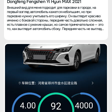
Dongfeng Fengshen Yi Hyun MAX 2021
5.2 литра, в городе немного выше - примерно 8-10 литров. В
Внешний вид для меня подходит для парковки в городе, на
целом, довольно хорошо. Преимущества: простор, внешний
первый взгляд автомобиль кажется небольшим, но при
вид, мощность, управляемость вполне на уровне. Недостатки:
парковке нужно учитывать его ширину. Он выглядит красиво
шумоизоляция действительно слабовата, купил
именно с боковой стороны, передняя часть довольно сложная,
самоклеящиеся уплотнители, но эффект так себе, черная
есть плавное сужение крыши, но самое примечательное — это
машина очень быстро пачкается, лучше выбрать другой цвет
то, как выглядит автомобиль сбоку. Передняя часть не выглядит
😂. Итог Как первая машина в жизни, она не ради
слишком плоской или массивной. Что касается интерьера,
капиталовложения, и не для передачи из поколения в
сочетание коричневого и черного цветов достаточно
поколение. В целом, вполне достаточно, стиль соответствует
практичное, а металлические декоративные полосы придают
моему возрасту, сочетает молодость и зрелость. Ах да, нет
стильный вид. С точки зрения водителя интерьер выглядит
панелей управления кондиционером. Это месячный опыт
довольно простым. Единственное, что вызывает недоумение –
вождения, прошу прощения за возможные недочёты. С
это расположение рычага переключения передач. Хотя
уважением, 敬礼💂
современный тренд следовать за модой предполагает
поднятие уровня между водителем и пассажиром, такая
двуслойная конструкция внизу имеет ограниченное
пространство и не является практичной, что делает два
передних сидения несколько тесными. Особенно это неудобно
для тех, кто привык управлять старыми автомобилями, так как
сужается пространство для ног, что не лучшим образом
сказывается на комфорте в долгих поездках. Подставка для
левой ноги также неудачно спроектирована, так как она
слишком широкая, практически нет места для протяжения ноги
вперед, из-за чего нога постоянно согнута, а для высоких
людей это особенно неудобно, вызывая проблемы с
кровообращением во время длительных поездок. Замшевый