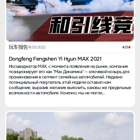
городе составляет обычно 7.8-8.5, зависит от дорожных
это по показаниям на панели). Поразительно хороший
условий. Если больше широких дорог, то он, естественно,
результат. 【Впечатления от вождения】 Что касается плюсов
снижается. На трассе расход обычно составляет 6.3-6.5,
и минусов автомобиля, я согласен с мнением о жесткой
некоторые умельцы, как я видел, добиваются 5.6-5.9. У меня
подвеске, а также о шуме от шин. Однако, после старой Kia
бензиновая версия, если бы гибрид, думаю, было бы лучше, но
Cerato, это не показалось мне критичным. При закрытых окнах
мне не очень нравился стиль первых гибридных версий. И
шум до 120 км/ч был довольно умеренным. Какие-то проблемы
теперь, когда цены на бензин резко выросли, все-таки стоит
с мультимедийной системой я не ощутил, возможно потому что
рассмотреть вариант гибрида! 【Вместительность】
не часто ею пользовался, а также потому что в версии X-Father
Просторный и комфортный салон, в основном это касается
玩车报告
не так много функций, и она в результате меньше подвисает.
16.05.2022
4.0
задних сидений. Дизайн бардачка на переднем пассажирском
На этой модификации всего четыре динамика, но звучание
сидении несколько выпирающий, занимает пространство.
вполне удовлетворительное. Однако каково пассажирам на
Dongfeng Fengshen Yi Hyun MAX 2021
Совет производителям – улучшить этот элемент дизайна.
задних сидениях, не знаю, ведь все динамики находятся
Иксъвиджатор MAX, с момента появления на рынке, компания
【Наиболее недовольный аспект】 Наибольшее недовольство
спереди. Из плюсов хочу отметить просторный салон и
позиционирует его как "Мах Динамика" — ключевой козырь для
вызывает отношение и методы работы персонала автосалона.
современный, стильный интерьер. Внешний вид мне тоже в
проникновения в сегмент семейных автомобилей. Недавно
При покупке машины обещали золотые горы, как, например,
целом нравится, если не считать завышенной линии профиля,
потенциальный покупатель этой модели оставил нам
пожизненное обслуживание и проблему с отсутствием чипов
создающей не самый эффектный вид сбоку для такой длинной
сообщение, выразив желание выяснить, каковы же предельные
или товара. Поскольку порекомендовал друг, решил
машины (4,8 метра). Если брать за образец другие модели,
возможности автомобиля. Конечно, мы не могли
довериться их словам. Мойн наивность только навредила мне.
такие как 34C или Leopard и Oily V, более плоская линия
проигнорировать просьбу нашего фаната, и теперь настало
Когда стал спрашивать поддержку об этих моментах, понял,
профиля смотрелась бы лучше. А вот складывающихся зеркал
время для настоящего теста, чтобы оценить его
что пустые обещания – обман. Поэтому советую
нет, их получают только версии выше. Но я не нуждаюсь в
производительность и управляемость. Первый тест — это гонка
документально фиксировать все обещания автосалона. После
других дополнительных функциях. 【Самое
на время с топливной версией автомобиля и 150-метровым
трехмесячного общения и звонков в службу поддержки
разочаровывающее】 Всё, что было упомянуто выше.
шнуром для запуска! Скорость равномерного горения шнура
некоторые из обещанных вещей удалось получить, что немного
Обслуживание Suning оставляет желать лучшего, и я бы
составляет 12 метров в секунду, вся дистанция — 150 метров.
утешило мое разочарованное сердце. Надеюсь, вы минуете
советовал подходить к выбору осторожно. В
Кто же финиширует быстрее, игзъвиджайтор MAX или горящий
такой опыт, и покупка автомобиля принесет только радость и
противоположность этому, хотел бы отметить хорошее
шнур? Старт гонки: шнур не нуждается в разгоне, сразу
успех!
обслуживание в автосалоне в Наньпине. Дилерский центр