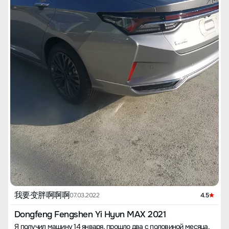
покупки. Если спросите, почему я выбрал Dongfeng Fengshen
поставить декоративные ароматы или держатель для
том, что самовыравнивание руля требует усилий, как будто
Yixuan MAX, то это из-за его красивого внешнего вида и
телефона, панель приборов довольно высокая, что при низкой
тренируешь мышцы. 【Расход топлива】 В завершение о
внутренней мощности. Конечно, также сыграл роль фактор
посадке может мешать обзору. Тем не менее, материалы
расходе. За два месяца пробег составил лишь 400 км, в
качества бренда Dongfeng. 【Цена приобретения】
внутри машины в основном мягкие, что придаёт ощущение
основном по городу из-за COVID-19 в течение месяца не
Предварительное бронирование: версия Super Daddy, цвет -
высокого уровня, так что нет ужасной необходимости что-то
ездили, сейчас показывает расход в 10 литров. Первая
звездное серый Цена авто без учета скидки: 115,900 - 4000 -
добавлять. По поводу пространства — оно достаточно хорошее,
заправка обошлась в 10 юаней за один километр, цены на
800 = 111,100 Налог на покупку: 9,850 Страховка: 4,500
для машины A-класса довольно просторное. Я сам ростом 182
топливо постоянно растут, не могу себе позволить частые
Регистрация: 200 Услуги эвакуатора: 200 Общая стоимость:
см, мои друзья и семья, как правило, тоже крупные, но мы
заправки. Проверено трассе — 6-7 литров, использую
126,000 юаней. Я накопил 6,000, родители дали 120,000.
можем комфортно ехать вчетвером без тесноты в ногах или
стандартный режим, экономичный режим кажется слишком
Поинтересовался в сообществе автовладельцев, большинство
голове. Багажник просторный, однако задние сидения не
вялым, не нравится. Расписал много — около тысячи слов. В
говорит, что сумма чуть больше 120,000 достаточно для
складываются в пропорции 46, что ограничивает
общем, автомобилем я доволен, с опытом только усилится
оформления. Забрал автомобиль в Suning.com, так как в тот
использование пространства. Немного расстраивает крышка
комфорт. Небольшие проблемы приемлемы, ведь покупка
момент был в другом провинции. 【Подарки при предзаказе】
багажника, закрывается как у такси, одним щелчком, без
роскошного автомобиля мне не по карману, это первый
Пожизненное базовое обслуживание, умные часы Huami, два
затяжки и характерного щелчка закрытия, совсем не внушает
автомобиль китайского производства, купленный в интернете,
автомобильных микрофона, годовое членство в автомобильном
ощущения высокого уровня. Шумоизоляция стекол хорошая,
надежда, что проблем не будет, и интерес к китайским
караоке, коврики, видеорегистратор, комплексный пакет
внешние звуки убираются на 80%, однако шумоизоляция
автомобилям не угаснет. Дополнение: Некоторые впечатления
подарков, пленка на машину, безлимитный годовой план по
шасси оставляет желать лучшего, шум от шин значительный. У
от дальних поездок. Совершенно невыносимо находиться под
трафику, пятигодичная Bluetooth-ключевая система. 【Опыт
меня шины марки Continental, и на цементной дороге
палящим солнцем, нашел магазин для установки пленки,
владения новой машиной】 Владение продолжается некоторое
относительно тихо, но на асфальтированной дороге звучит, как
пленка "3M" за 800 юаней дала отличный эффект охлаждения,
время, делюсь своими впечатлениями и расходом топлива.
если бы слушали через стетоскоп. Звук двигателя тоже не
одновременно купил атмосферную подсветку за 260 юаней,
【Внешний вид】 Внешний облик Yixuan MAX может
слишком приятный, однако он не так заметен, как звуки от шин
эффект после установки отличный, мастер выразил, что двери
конкурировать со многими седанами в той же ценовой
— это более-менее приемлемо. Теперь перейдем к некоторым
плотно загерметизированы, их сложно демонтировать. Во
категории, изящные линии делают его очень спортивным,
我要变胖啊啊啊
важным для меня моментам. Логотип Dongfeng довольно
07.03.2022
4.5
время праздников на май бежал из города на трассе 1400 км, в
всегда выделяется. Ещё скажу, что звездное серый - навсегда
симпатичный, но на этой машине выглядит мелким, можно
основном трасса, расход 6 литров, расходы на топливо
в моем сердце. 【Пространство】 Этот автомобиль
сказать прямым текстом — некрасиво, к счастью, его можно
составили около 850 юаней, примерно 0.6 юаней за километр,
Dongfeng Fengshen Yi Hyun MAX 2021
выделяется в своей ценовой категории, его колесная база 2770
снять, заменив на новый шрифт, что мгновенно повышает
в целом расход снизился с 10 до 7, долговременные поездки
Я получил машину 14 января, прошло два с половиной месяца,
мм почти достигает уровня автомобилей класса B. 【Мощность