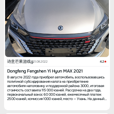
фар ночью, сразу вызывает ощущение солидности.
Спортивные диски и массивный передок выглядят очень
стильно. Интерьер выглядит довольно изящно, но ощущение
пластика сильно чувствуется, и запах тоже был резкий
сначала. Помню, когда забирал машину, даже продавец
отметил сильный запах и дал мне освежитель воздуха, не
знаю, где он его раздобыл. По приезду домой я часто
проветривал машину, а на дороге все время ездил с
открытыми окнами (на малых скоростях), кондиционер почти не
включал, боялся, что запах вызовет дискомфорт. В общем,
выбирая машину исходя из бюджета, я остановился на этой
модели. Я сторонник покупки новых машин, не старых, и за эту
цену Yixuan Max — неплохой выбор.
诗意芒果游戏g
21.08.2022
4.2
Dongfeng Fengshen Yi Hyun MAX 2021
В августе 2022 года приобрел автомобиль, воспользовавшись
политикой субсидирования налога на приобретение
автомобиля наполовину и поддержкой района 3000, итоговая
стоимость составила 115 000 юаней. Рассрочка на два года,
первоначальный взнос 60 000 юаней, ежемесячный платеж
2500 юаней, комиссия 1000 юаней, место — Ухань. На данный
момент проехал всего 200 километров, в основном в черте
города, расход топлива достиг 9 и более литров, что немного
высоко, интересно, будет ли лучше на трассе. 【Впечатления