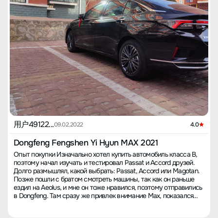
ходу слышен в салоне, если окна закрыты звучит громче, чем
процесса продажник угрожал, что отказ от кредитного риска
открытые, а на месте пассажира слышен шум воды, полагаю,
повлияет на мою кредитную историю и в следующем году я не
это связано с недостаточной заправкой охлаждающей
смогу воспользоваться беспроцентной программой, и депозит
жидкости, необходимо проверить на первом ТО. **Расход
нельзя вернуть, поэтому я решительно отказался. О DFX Max
топлива:** Мало езжу по городу, обычно это несколько
услышал случайно 24 января 2022 года, увидев его в ленте
километров, и часто застреваю в пробках, так что точного
друзей. С первого взгляда был поражен внешним видом и
сравнения нет. Но можно рассказать о поездках на дальние
снова возникло желание поменять машину. На следующий
расстояния: - Расход на трассе: 5.9-6.2 - Расход на загородных
день я пошел к дилеру и сделал заказ. Я был один, это связано
дорогах: 7 - Короткие поездки (часто пробки и всего несколько
с моим характером, немного переплатил! Дилер ничего не знал
км): 10-15 **Отношение продавцов:** Продавцы и обслуживание
об этой машине, только в общих чертах, в некоторых моментах
были на уровне, если возникают проблемы, их решают,
я объяснял ему. В итоге, замена машины оказалась нелегкой
остальное не важно. Это везде одинаково, слабая сторона
задачей, и было много мелких проблем, о которых я не буду
рынка послепродажного обслуживания. **Стоимость
подробно рассказывать, так как я не писатель и не имею
ремонта:** Первое ТО бесплатное, пока ещё не проходил,
литературного таланта. (Если есть группа автолюбителей из
проблема с шкивом, эвакуация и ремонт были за счет
Хунани, добавьте меня, хочу общаться и хвастаться!) 【Цена
用户49122...
дилерского центра, так и должно быть. **Запас хода:** Запас
09.02.2022
4.0
покупки】 Цена автомобиля 105,800 юаней, налог на покупку
хода нормальный, учитывая мощность: бак 52 литра
около 10,000 (точно не помню, счет был выписан на реальную
обеспечивает 500 км независимо от условий. **Повреждения
Dongfeng Fengshen Yi Hyun MAX 2021
сумму), за "Бело-белый" доплата 2000, страховка не
автомобиля:** В первый же день после покупки поцарапал
Опыт покупки Изначально хотел купить автомобиль класса B,
превышала 4,300, номерная табличка 500, сбор 3000, плата за
машину. Будучи новичком, потом собрал несколько царапин и
поэтому начал изучать и тестировал Passat и Accord друзей.
залог 500, заем 84,000 на три года с предоплатой процентов
решил просто подкопить, заболтался с владельцем и решили
Долго размышлял, какой выбрать: Passat, Accord или Magotan.
около 3,400. Скидка 2000 была на краску. Итоговая цена
уладить сами. Также за месяц сделал две царапины на дисках
Позже пошли с братом смотреть машины, так как он раньше
124,780 юаней. (Некоторые цифры написаны примерно,
во дворе. Очень жалею свои диски. Мне всё-таки нравится
ездил на Aeolus, и мне он тоже нравился, поэтому отправились
итоговая стоимость именно такая) 【Впечатления от
марка Dongfeng, надеюсь, что они будут совершенствоваться.
в Dongfeng. Там сразу же привлек внимание Max, показался
вождения】 На низких скоростях немного медлительный, есть
Не требую многого, просто надеюсь, что в течение пяти лет
стильным. На остальные машины даже не смотрел, сразу
небольшая вибрация, переключение на 7-й передаче зависит от
машина не подведет и не будет ломаться. Это всё, чего я хочу.
договорился об скидке и оформил заказ. Получил 3000 юаней
настроения, после 40 км/ч едет гладко, если только вы не
Я поддерживаю отечественное производство, но это