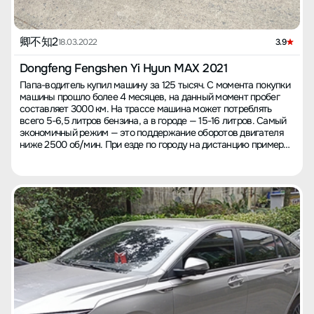
они восхищены пространством, смущенно хвалю, но горжусь.
схожие с X7plus настройки подвески, обе этих модели лучше,
В-третьих, динамика, не замечаешь, как оказался на скорости
чем у Yixuan max. У всех трёх Changan крутящий момент
80 км/ч, но большая часть городов причина частых остановок,
достигает 300 Н·м, это был минимальный критерий при выборе
это унизительно для такой машины. В-четвертых,
卿不知2
автомобиля около 120 тысяч. Позже я узнал, что гибридный
18.03.2022
3.9
многочисленные умные функции, купил LaPapa, такие как
Dongfeng Yixuan max планируется снять с производства, а мне
дистанционное управление, помощь при смене полосы,
действительно нравится гибрид, и все остальные с похожей
Dongfeng Fengshen Yi Hyun MAX 2021
адаптивный круиз-контроль, вентиляция и массаж в кресле
мощностью дороже. Таким образом, в октябре 2022 года я
Папа-водитель купил машину за 125 тысяч. С момента покупки
водителя, электрические сиденья и т.д., пользоваться приятно,
приобрел автомобиль (автомобиль был собран в апреле 2022
машины прошло более 4 месяцев, на данный момент пробег
очень удобно для новичков, приносит радость и укрепляет
года), на всю Ухань оставалось всего 3 автомобиля, а позже их
составляет 3000 км. На трассе машина может потреблять
уверенность в правильном выборе машины. 【Наименее
больше не будет. Все собраны в это время, и это почти уже
всего 5-6,5 литров бензина, а в городе — 15-16 литров. Самый
удовлетворен】 После похвалы стоит упомянуть недостатки.
были автомобили c остатка на складе, поэтому цена без учета
экономичный режим — это поддержание оборотов двигателя
Первое, что бросилось в глаза — шум. Изоляция внешних
налогов была снижена на 8 тысяч. Добро пожаловать к
ниже 2500 об/мин. При езде по городу на дистанцию примерно
звуков хорошая, но шум дороги и двигателя заметен, поступает
обсуждению, как тех, кто уже купил автомобиль, так и тех, кто
15 км без пробок расход может составлять 6,5 литров. Если
с шасси, на скорости слышен ветер, но не сильно, планирую
задумывается о покупке!
использовать адаптивный круиз-контроль без "золотой правой
добавить утеплитель. Второе — мультимедиа. Многие уже
ноги", то расход практически не превысит 7 литров. В зимний
жаловались: неэффективное, иногда тормозит, голосовые
период, при езде на короткие расстояния менее 7 км с
команды плохо работают. Навигация не слишком хорошая,
пробками, расход может достигать 12-16 литров. Поговорим об
иногда отключается, для коротких поездок подходит, на трассе
внешнем виде. Длина машины составляет более 4,8 метров,
приходилось делать лишние километры. По сравнению с гаоде
что придаёт ей стиль B-класса. Её почти плоская волнистая
на телефоне, недостаток навигации в подсказках и риск уйти
линия создает ощущение высокого уровня, задняя часть
не туда. Третье — подвеска, она жестковата, чувствуются
многослойная и хорошо выглядывает, однако не так красива,
неровности дороги. Четвертое — освещение, ближний свет
как у Mercedes C-класса. Отдельно заслуживает упоминания
приемлемый, дальний ощутимого эффекта не дает, сегодня
передняя часть, которая вызывает недовольство. В ней
пытался отрегулировать, но отвертка упала в бачок
отсутствует дизайнерская концепция, решетка воздухозабора
стеклоомывателя, в самый неудачный момент, причём это
выполнена в простом и агрессивном стиле с крупной точечной
случилось в тёмную ночь — желаю удачи себе на завтра в
структурой, без уровней, без блестящих элементов. Боковой
решении проблемы. 【Опыт покупки】 Пользователь с