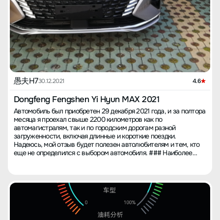
обмен. 【Расход топлива】 Недавно не ездил в город, проехал
чём не говорит. После большего пробега поделюсь новыми
более 600 км по скоростной и загородной дороге. Из-за моего
данными, а пока просто выложил график для веселья.
стиля вождения расход получился выше, в среднем более 7
литров. Дальше буду обновлять данные по расходу топлива (на
гибридном автомобиле при езде по трассе особо экономии нет,
разве что в пробке, в противном случае при отсутствии
заторов гибрид при вождении на высоких скоростях также не
экономит топливо). 【Запас хода】 После покупки дважды
заправился: один раз на 200 юаней, другой раз на 260; в
Пекине стоимость 92-го бензина сейчас 7.2 юаня, проехал 650
愚夫H7
30.12.2021
4.6
км, в баке осталась одна деление, показывает, что можно
проехать еще более 200 км. Ощущения такие, что бортовой
Dongfeng Fengshen Yi Hyun MAX 2021
компьютер пока показывает некорректный расход. 【Самое
Автомобиль был приобретен 29 декабря 2021 года, и за полтора
удовлетворительное】 Наибольшее удовольствие вызывает
месяца я проехал свыше 2200 километров как по
гибридная трансмиссия eCVT — отсутствие рывков особенно
автомагистралям, так и по городским дорогам разной
актуально в городских пробках, поскольку это снижает стресс
загруженности, включая длинные и короткие поездки.
из-за заторов. И потребление топлива, и стартовые
Надеюсь, мой отзыв будет полезен автолюбителям и тем, кто
характеристики на загруженных участках значительно лучше
еще не определился с выбором автомобиля. ### Наиболее
по сравнению с обычными бензиновыми автомобилями той же
удовлетворительные моменты Я очень доволен своим
ценовой категории. 【Стоимость ремонта】 При покупке
автомобилем Yixuan MAX. Это мой второй автомобиль марки
спрашивал у продавца о стоимости замены аккумулятора.
Dongfeng, и по сравнению с предыдущими моделями прогресс
Говорят, что гибридный аккумулятор представляет собой набор
очевиден. Автомобиль выгодно отличается высоким дизайном,
из нескольких мелких ячеек, и в случае проблем можно
мощным двигателем и богатой комплектацией. ###
заменить только одну. Это позволяет сэкономить на замене.
Впечатления от вождения 1. **Мощность**: Yixuan MAX доступен
Хотя на аккумулятор гибрида предоставляется гарантия 8 лет
с двумя системами (бензиновой и гибридной), обе оснащены
или 120 тысяч километров, так что беспокойства лично у меня
автономно разработанным двигателем Dongfeng. Его