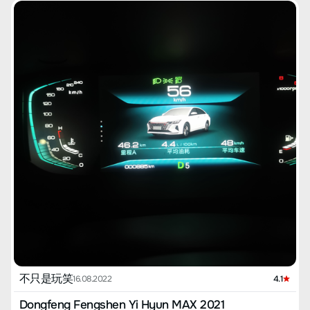
от вождения】 Чувствуется, что подвеска немного жестковата,
во время вождения ощущение дороги довольно сильное, со
временем привыкаешь к звуку, тем более, что шумоизоляция
автомобиля довольно хорошая, снаружи практически не
слышно. Звук двигателя тоже довольно громкий, при нажатии
газа ясно слышен звук двигателя, напоминает звуковую волну,
придаёт яркие ощущения. Тормоза просто замечательные, во
время тест-драйва и при обычном вождении заметно, что они
очень мощные. В первые дни после покупки пока не совсем
привык к автомобилю, часто экстренно тормозил с 60 км/ч,
тормозит быстро, позже привык. При старте есть небольшая
задержка, лёгкое нажатие на газ не приводит к ускорению,
нужно нажимать сильнее для быстрого разгона. Однако,
разогнавшись, ускорение становится явным, мощности
хватает, часто ощущается эффект "вдавливания в спинку
сиденья". 【Основные особенности】 По комплектации я
выбрал топовую версию "Лао Ба", и это действительно нечто
особенное. 360-градусная панорама, при повороте всегда
присутствует, нет никаких проблем с оценкой расстояния до
объектов и парковкой. Буквально несколько дней назад, когда
выехал на ужин, на крытой парковке была большая пробка с
множеством спусков и подъёмов, и благодаря этим функциям я
справился самостоятельно, это действительно удобно для
новичков; пожалуйста, не говорите мне о не полагаться на них,
不只是玩笑
16.08.2022
4.1
они просто незаменимы. Есть и другие вещи, такие как массаж
и память сидений, распознавание дорожных знаков,
Dongfeng Fengshen Yi Hyun MAX 2021