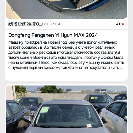
纫接疵酶准接0...
06.02.2024
4.0
Dongfeng Fengshen Yi Hyun MAX 2024
Машину приобрел на Новый год, без учета дополнительных
затрат обошлась в 8.5 тысяч юаней, а с учетом различных
дополнительных расходов итоговая стоимость составила 9.8
тысяч юаней. Все-таки это новая модель, поэтому скидка была
незначительной. Плюс, как оказалось, эту машину можно взять
с нулевым первым взносом, так что многие покупатели - это
молодежь, которая сразу берет кредит. Честно говоря, за
такую цену новая модель вполне оправдана. Теперь о
впечатлениях за более чем месяц использования. Раньше я
ездил на старом Королле, и в плане управляемости старая
машина, можно сказать, ничего не имела: тормоза и педаль
газа были очень мягкими. Пересев на новую машину, сначала
было немного непривычно. Расход топлива составляет 8
литров на 100 километров, что примерно столько же, как у
старого Короллы. Однако, новая машина явно выигрывает по
оснащению: камера заднего вида, круиз-контроль — даже если
не всегда ими пользуюсь, это добавляет уверенности. Что
касается внешнего вида, самый крутой момент — включение