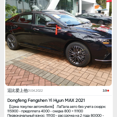
нужна, лучше всего купить на сумму около 120 тысяч юаней.
что система иногда тормозит — об этом говорить не буду. Как
несколько тысяч, и звук был достойным. Если вы хотите
【Цена приобретения автомобиля】 Цена без учета налогов и
только найду решение для проблемы с перезапуском,
послушать, я записал два видео на свой Huawei Mate40 Pro, их
сборов: 119 900 - 8000 = 111 900 юаней Обязательная страховка
поделюсь с вами. Основное преимущество этой машины в том,
можно найти на моей странице. По пространству: мой рост 182
+ страховка на случай ущерба автомобилю + страхование на
что у нее просторный салон. Раньше я сомневался между
см, и впереди места достаточно, можно регулировать вверх-
третьих лиц: 4000 юаней Налог на покупку: 10 000 юаней
Yixuan Max и Uni-V, но выбрал Yixuan Max именно из-за
вниз, вперед-назад. Когда я настроил переднее сиденье, сел
Плата за услуги кредитования: 1000 юаней Регистрационный
большого пространства и удобных задних сидений. Я
обратно — места вполне достаточно, для людей ростом 182 см
сбор: 750 юаней Общая сумма: 127 650 юаней Примечание:
укачиваюсь в машине, и, как мне кажется, в более просторном
и ниже будет комфортно. Средний тоннель не слишком
Налог на транспортное средство и фактическая стоимость
заднем сидении это менее заметно. Все зависит от человека.
высокий, два человека с обеих сторон сидят комфортно, только
страховки находятся в пределах этой суммы, отклонения
средний немного касается головой потолка. Ширина машины
минимальны, поэтому я не стал углубляться в детали.
тоже достаточная. Как только я купил машину, сразу поехали
【Впечатления от вождения】 Электрический старт очень
на прогулку с девушкой и друзьями: один парень, две девушки,
мощный и плавный, двигатель с крутящим моментом 300 Н·м.
все были довольны простором. Парни ростом примерно 182 см,
Ускорение происходит мгновенно, переход через полицейские
девушки 167 см, и все чувствовали себя удобно. И последнее,
лежачие делается стабильно. Поскольку это гибридная модель,
система мультимедиа в автомобиле. Друзья, тут я без слов. В
нет ощущения тяжести, даете немного газа и первым уходите с
тот день, когда я поехал с друзьями и использовал навигацию,
места, при этом очень стабильно и тихо. На высокой скорости
она зависла, изображение раздвоилось, что-то вроде эффекта
шум от шин довольно высокий, особенно на грубой
"выпаленной матрицы". Реагировала она очень медленно.
асфальтовой дороге. В остальном всё хорошо. Общие
Также, при подключении к Huawei HiCar для трансляции
впечатления от вождения я бы оценил на 4 из 5 баллов,
навигации, если отвечаю на сообщение или звоню с телефона,
учитывая цену, достаточно неплохо. 【Расход топлива】 На
связь разрывалась на 100%. Я сообщил об этом производителю
данный момент 1000 километров, в городе расход топлива
逗比爱上他
01.04.2022
3.9
в надежде на улучшение. Если хотите, чтобы я отправил фото
показывает 5,3. После заправки фактически выходит 8 литров.
или ответил на вопросы, напишите мне в личные сообщения, с
На автомагистрали при скорости 110-130 км/ч с включенным
удовольствием отвечу. В целом, я доволен и не жалею о
Dongfeng Fengshen Yi Hyun MAX 2021
кондиционером, показание расхода 6,3. Фактический расход
покупке, очень бережно отношусь и люблю свою машину.
【Цена покупки автомобиля】 ЛаПапа авто без учета скидок:
еще не известен. Похоже, что после поездки на автостраде
Надеюсь, вы тоже будете любить свои автомобили и
115900 - предоплата 4000 - скидка 800 = 111100
городской расход тоже уменьшается, в последние пару дней в
заботиться о них.
Первоначальный взнос: 111100 - рассрочка на 2 года 80000 -
городе показывает расходы 4,3, но еще не заправлялся, так что