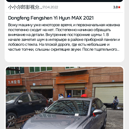
как знаешь." Ну, я подумал, зачем мне проверять, хороший ли
ты человек, когда машина и цена не соответствуют.
小小尔郎影视分...
17.04.2022
3.8
Поворачиваю голову и вижу надпись Dongfeng Fengshen,
зашел посмотреть, прежде я не изучал этот автомобиль,
Dongfeng Fengshen Yi Hyun MAX 2021
поэтому сразу прокатился на тест-драйв Yixuan Max. Продавец
Вожу машину уже некоторое время, и первоначальная новизна
предложил поехать на закрытую дорогу и нажать на газ,
постепенно сходит на нет. Постепенно начинаю обращать
машина оказалась быстрой и устойчивой, продавец подробно
внимание на детали. Внутренние посторонние шумы: 1. В
всё объяснил, договорились о подходящей цене со скидкой в
начале заметил шум в интерьере в районе приборной панели и
5000, итоговая цена составила 110900 юаней. Оформил
лобового стекла. На плохой дороге, где есть небольшие и
договор на Yixuan Max в цвете "темно-синий". Прямо на месте
частые толчки, слышны скрипящие звуки. После тщательного
забрал машину, установили пленку, коврики,
исследования я обнаружил, что проблема в соединении
видеорегистратор, защитную пластину под днище, а также
приборной панели и лобового стекла. Приборная панель
предоставили первый бесплатный технический осмотр. Ранее я
держится всего на нескольких точках, вроде бы их 4-5, которые
также пробовал UniV, это автомобиль тоже красивый, и по
твердые, и при нажатии рукой нет никакой реакции. Но между
мощности, на мой взгляд, наравне с Yixuan Max. Если
точками поддержания она мягкая, и при нажатии слышен звук.
вдаваться в подробности, то UniV разгоняется быстрее с 0 до
Я купил в интернете герметизирующую полоску и вставил её в
60 км/ч, а Yixuan Max быстрее на отрезке от 60 до 120 км/ч, в
зазор между лобовым стеклом и приборной панелью.
этом сегменте он ни с кем не сравним, как в скорости, так и в
Проблема шума была решена идеально. 2. Успокоившись,
устойчивости. Я не выбрал UniV потому, что ожидание
через несколько дней заметил шум в районе рулевого колеса,
автомобиля составляет более 1,5 месяцев. Я предпочитаю
похожий на дрожащий звук. Возможно, у меня чуткий слух.
сразу принять решение о покупке, иначе потом буду жалеть.
Этот шум мешал мне, и я обнаружил, что он исходит из
Также я пробовал At Service и MG6, и на мой взгляд, эти
защитной крышки за рулем. Сначала я купил двусторонний
машины не дотягивают до уровня V и Max. Конечно, у них есть
скотч в интернете, открыл крышку и приклеил скотч в месте ее
свои достоинства, которые я просто не успел оценить за
крепления. После нескольких дней эксплуатации проблема не
короткий тест-драйв. Советую меньше доверять обзорам и
решилась, поэтому я снял скотч и добавил в зазор крышки
оценкам, ведь все знают, что средства массовой информации
демпфирующий коврик. Сейчас уже неделю проблем не
работают за деньги. Лучше позвоните, договоритесь о тест-