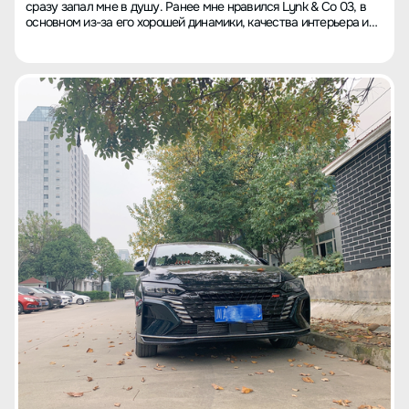
сразу запал мне в душу. Ранее мне нравился Lynk & Co 03, в
основном из-за его хорошей динамики, качества интерьера и
полного комплекта функций. Однако в семье говорили, что это
трехцилиндровый двигатель, требующий 95-го бензина и
дорогое обслуживание, поэтому я не решался на покупку.
Позже, проведя поиск по ключевым словам "просторный,
экономичный, мощный" с бюджетом до 150 тысяч, у меня на
руках оказался только Yixuan Max. Я почувствовал, что нашел
настоящую находку и быстро принял решение. После
обсуждения с семьей в октябре я сделал заказ, а в декабре
машина уже прибыла. Внешний вид: Нареканий нет, многие
коллеги увидели и хвалили за стильный современный дизайн,
соответствующий 2021 году. Особенно впечатлило, когда
увидел фото машины рядом с BMW — без логотипа не
различишь. Шумоизоляция: Другая часть автолюбителей
отмечала слабость шумоизоляции, но у меня, возможно,
благодаря улучшенной версии, все в порядке. Нет никаких
посторонних звуков, мотор слышим только при холодном
запуске или при оборотах выше 2500, в остальное время очень
тихо, коллеги сравнивают с электромобилем. В особенности,
после вождения машины коллеги разница ощущалась
значительной. Динамика: Согласен с другими владельцами, до
40 км/ч разгон вялый, нужна небольшая задержка с реакцией
на газ. Но после 40 км/ч или 2000 оборотов машина оживает,
легко идет на обгон, чувствуется мощь, да и подвеска
устойчивая, на трассе уверенность за рулем не покидает, а