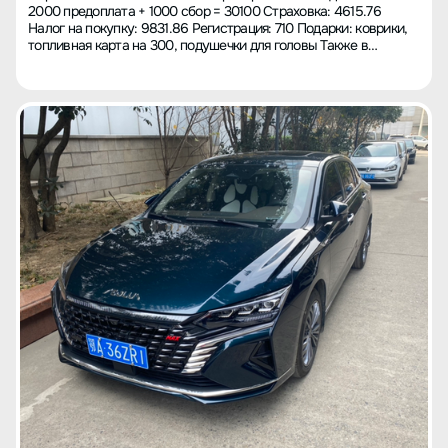
2000 предоплата + 1000 сбор = 30100 Страховка: 4615.76
фактический расход пока неизвестен. 【Что не нравится】
Налог на покупку: 9831.86 Регистрация: 710 Подарки: коврики,
Мультимедийная система немного тормозит, карты Baidu
топливная карта на 300, подушечки для головы Также в
действительно плохие, реагирует не очень хорошо, много
подарок набор вместе с автомобилем, новогодний набор, и
ненужной информации отвлекает и уводит в сторону, и не
балы на 2000, которые нельзя вернуть, были обменяны на
дается указание на выход заранее. Белая задняя фара и
много вещей. Итоговая стоимость с учетом различных мелочей
противотуманка сзади установлены только по одной, что не
составила 127500 юаней, страхование было высоким,
выглядит эстетично. Кроме того, шум от шин практически такой
регистрация была высокой, общая стоимость для клиентов
же, как и у большинства автомобилей, хотелось бы улучшений
предоплаты выше, чем в среднем. Сунин была непреклонна по
в этой части. А дворники не справляются своим делом. 【Опыт
цене, хотя удалось обменять автомобильную видеокамеру и
покупки автомобиля】 Вначале рассматривал BYD DMI,
автомобильную пленку на топливную карту на 300, в любом
протестировал модель Qin plus, но шум от шин оказался
случае это небольшие компромиссы. Прозрачность стоимости
слишком высоким для меня. К тому же не нравится интерьер, а
соответствует ожиданиям, нет желания бороться с дилером,
приборная панель слишком маленькая. Затем протестировал
это приемлемо. Из-за маленькой зарплаты от компании по
Yixuan max "辣爸" и "型爸" гибридные версии, и заметил, что в
итогам года, пришлось экономить и копить 7 месяцев
бензиновой версии есть небольшая задержка (менее 1
заработную плату, но все равно не хватило, пришлось
секунды), которую гибридная версия успешно компенсировала.
позаимствовать более 10 тысяч у семьи, чтобы с трудом
И в общем в них всё ровно и стабильно. В то время гибридной
оплатить покупку, ощущаю стыд. 【Наиболее удовлетворен】
версии "型爸" в наличии не было, и я протестировал Changan
Когда получил автомобиль, все в порядке—панель управления
Oshan X5, X7plus и Rusheng CC. Чувствую, что X5 немного
кондиционером, миллиметровый радар присутствуют, ничего
жестковат в управлении, не особо стабилен на полицейских
не пропущено, шины Continental. Во-первых, меня привлек
лежачих. X7plus имеет отличные настройки подвески, легкий
внешний вид, просто великолепно, чем больше смотришь, тем
разгон с небольшим давлением на газ – устойчива, но цена
больше нравится, купил черный цвет, хоть и маркий, но
высока, приборная панель стоит более 110 тысяч, это было
сдержанный и элегантный, длинный кузов вызывает
затруднительно, ведь я предпочитаю гибрид. Что касается
восхищение. Во-вторых, интерьер и простор, чувство
Rusheng CC, он тоже отлично настроен, будучи седаном
достоинства, просторный салон, несколько раз возил коллег,
стабилен, благодаря Blue Whale Engine, имеет мощность и