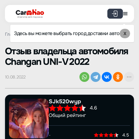
Агрегатор авто под заказ
Здесь вы можете выбрать город доставки авто
X
Главная
Отзывы
Changan
UNI-V
Просмотр отзыва
Oтзыв владельца автомобиля
Changan UNI-V 2022
10.08.2022
SJk520wyp
4.6
Общий рейтинг
-
4.5