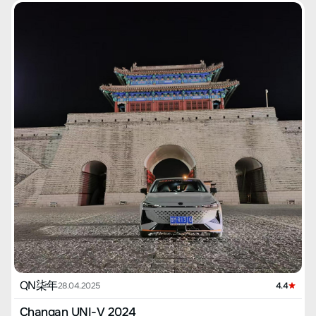
QN柒年
28.04.2025
4.4
Changan UNI-V 2024