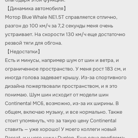
【Динамика автомобиля】
Мотор Blue Whale NE1.5T справляется отлично,
разгон до 100 км/ч за 7,2 секунды меня очень
устраивает. На скорости 130 км/ч еще достаточно
резвой тяги для обгона.
【Недостатки】
Есть и минусы, например шум от шин и ветра, и
ограниченное пространство. У меня рост 183 см, и
иногда голова задевает крышу. Из-за спортивного
дизайна пожертвовали пространством, и я это
понимаю. Шум шин исходит от модели шин
Continental MC6, возможно, из-за их ширины. В
общем, включаю музыку, и все нормально. Также
стоит упомянуть, что за такую цену Continental
ставить — уже хорошо! У моего коллеги новый
Passat, и у него шины Dunlop. Еще одна проблема: