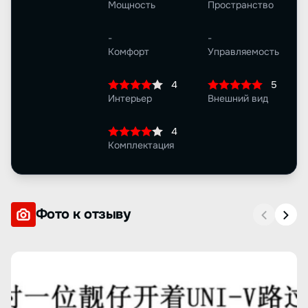
Мощность
Пространство
-
-
Комфорт
Управляемость
4
5
Интерьер
Внешний вид
4
Комплектация
Фото к отзыву