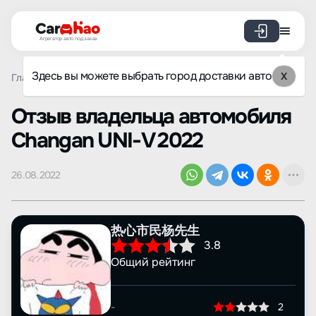
Агрегатор авто под заказ
Здесь вы можете выбрать город доставки авто
X
Главная
Отзывы
Changan
UNI-V
Просмотр отзыва
Oтзыв владельца автомобиля
Changan UNI-V 2022
26.08.2022
热心市民杨先生
3.8
Общий рейтинг
-
2