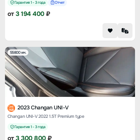
Гарантия 1 - 3 года
Отчет
от
3 194 400
₽
55800 км.
2023 Changan UNI-V
CHE
168
Changan UNI-V 2022 1.5T Premium type
Гарантия 1 - 3 года
от
3 300 800
₽